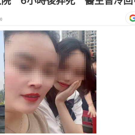
入院 6小時後猝死 醫生曾冷回
00