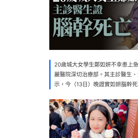
20歲城大女學生鄭如妍不幸患上
麗醫院深切治療部。其主診醫生、
示，今（13日）晚證實如妍腦幹