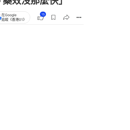
｢藥效沒那麼快｣
15
在Google
追蹤《香港01》