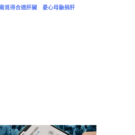
內需覓得合適肝臟 憂心母籲捐肝