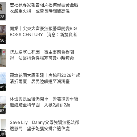
宏福苑專家報告相片揭何偉豪黃金戰
衣嚴重火損 或曾長時間觸高溫
:28
開業｜尖東大富豪無預警重開變BIG
BOSS CENTURY 消息：新投資者
:56
院友腸塞亡死因 事主事前食得瞓
得 法醫指急性腸塞可數小時奪命
觀塘花園大廈重建｜房協料2028年起
清拆兩廈 居民陸續遷至鴻鵠臺
:45
休班警長酒後仍開車 警署撞警車後
繼續駛至科學園 入獄2周罰2萬
:57
Save Lily｜Danny父母強調無犯法卻
遭懲罰 望子能獲安排合適住處
:00