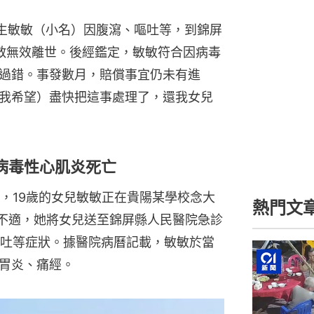
女生敏敏（小名）因腹瀉、嘔吐等，到錦屏
救無效離世。後經鑑定，敏敏符合因病毒
過錯。事發數月，賠償事宜仍未有進
我希望）盡快把這事處理了，還我女兒
病毒性心肌炎死亡
，19歲的女兒敏敏正在貴陽某學校念大
熱門文
體不適，她將女兒送至錦屏縣人民醫院急診
吐等症狀。據醫院病曆記載，敏敏於當
腸胃炎、痛經。