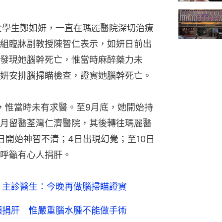
女學生鄭如妍，一直在瑪麗醫院深切治療
組臨牀副教授陳智仁表示，如妍日前出
發現她腦幹死亡，惟當時麻醉藥力未
妍安排腦掃瞄檢查，證實她腦幹死亡。
，惟當時未有求醫。至9月底，她開始持
月留醫荃灣仁濟醫院，其後轉往瑪麗醫
日開始神智不清；4日出現幻覺；至10日
呼籲有心人捐肝。
 主診醫生：今晚再做腦掃瞄證實
願捐肝 惟嚴重腦水腫不能做手術