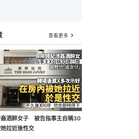
章
查看更多
姦酒醉女子 被告指事主自稱30
被她拉近後性交