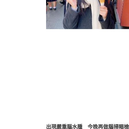
出現嚴重腦水腫　今晚再做腦掃瞄檢