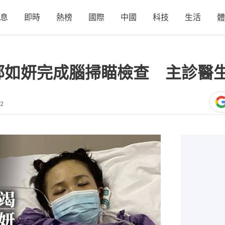
息
即時
熱榜
國際
中國
科技
生活
體
鄭如妍完成腦掃瞄檢查 主診醫
02