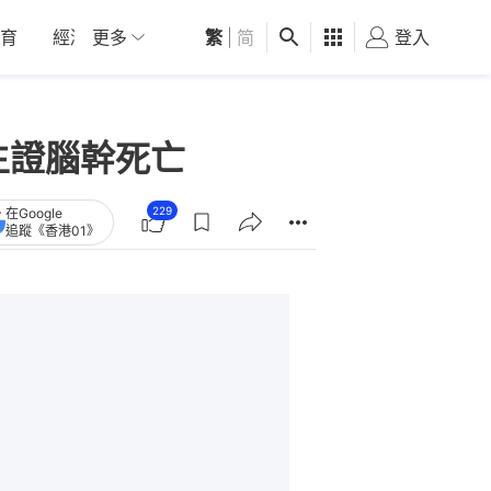
育
經濟
更多
01深圳
繁
觀點
|
简
健康
好食玩飛
登入
女
生證腦幹死亡
229
在Google
追蹤《香港01》