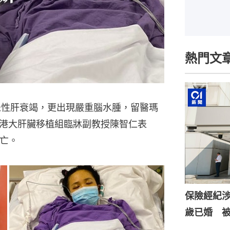
熱門文
急性肝衰竭，更出現嚴重腦水腫，留醫瑪
港大肝臟移植組臨牀副教授陳智仁表
死亡。
保險經紀涉
歲已婚 