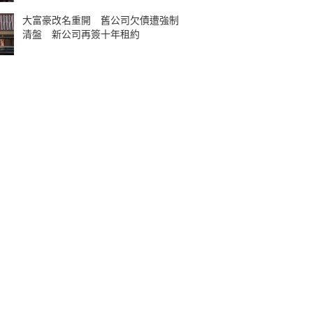
大富豪改名重開 舊公司欠債遭強制
清盤 新公司再簽十年租約