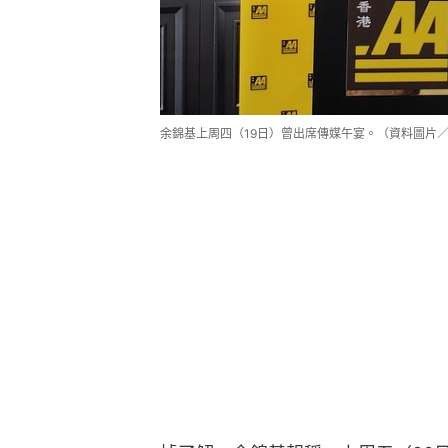
余錦基上周四（19日）曾出席傳媒午宴。（資料圖片