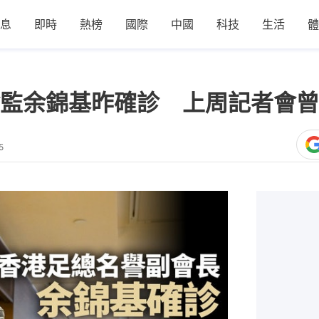
息
即時
熱榜
國際
中國
科技
生活
體
監余錦基昨確診 上周記者會曾
5