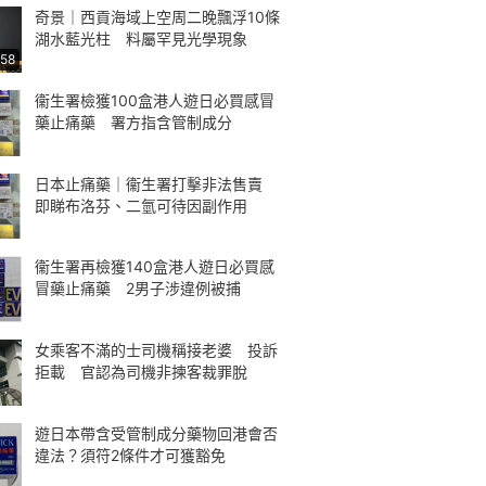
奇景｜西貢海域上空周二晚飄浮10條
湖水藍光柱 料屬罕見光學現象
:58
衞生署檢獲100盒港人遊日必買感冒
藥止痛藥 署方指含管制成分
日本止痛藥｜衞生署打擊非法售賣
即睇布洛芬、二氫可待因副作用
衞生署再檢獲140盒港人遊日必買感
冒藥止痛藥 2男子涉違例被捕
女乘客不滿的士司機稱接老婆 投訴
拒載 官認為司機非揀客裁罪脫
遊日本帶含受管制成分藥物回港會否
違法？須符2條件才可獲豁免