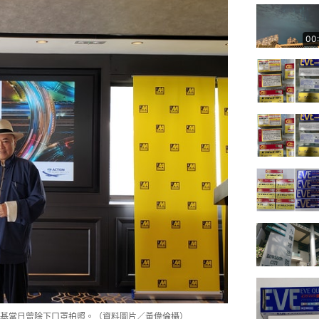
00
基當日曾除下口罩拍照。（資料圖片／黃偉倫攝）