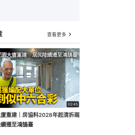
章
查看更多
02:45
廈重建｜房協料2028年起清拆兩
陸續遷至鴻鵠臺