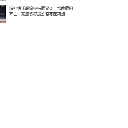
精神病漢腹痛被指腸胃炎 當晚腸阻
塞亡 家屬質疑誤診召死因研訊