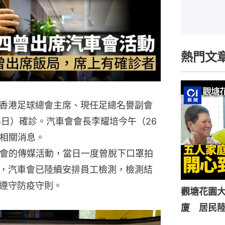
熱門文
香港足球總會主席、現任足總名譽副會
5日）確診。汽車會會長李耀培今午（26
實相關消息。
車會的傳媒活動，當日一度曾脫下口罩拍
，汽車會已陸續安排員工檢測，檢測結
遵守防疫守則。
觀塘花園大
廈 居民