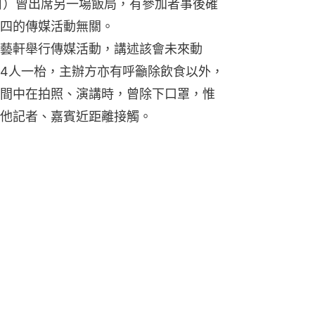
日）曾出席另一場飯局，有參加者事後確
四的傳媒活動無關。
藝軒舉行傳媒活動，講述該會未來動
4人一枱，主辦方亦有呼籲除飲食以外，
間中在拍照、演講時，曾除下口罩，惟
他記者、嘉賓近距離接觸。