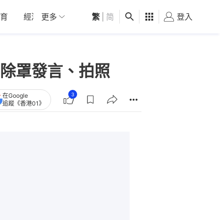
育
經濟
更多
01深圳
繁
觀點
|
简
健康
好食玩飛
登入
女
除罩發言、拍照
3
在Google
追蹤《香港01》