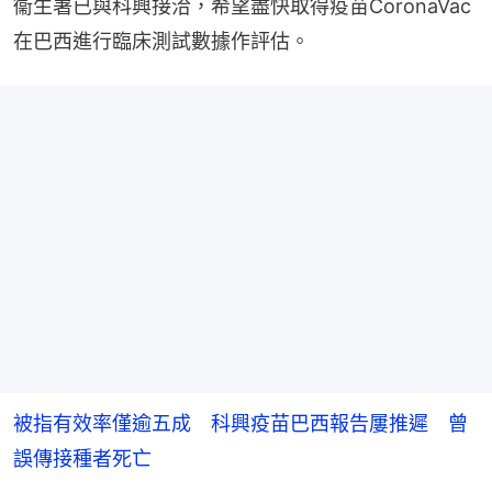
衞生署已與科興接洽，希望盡快取得疫苗CoronaVac
在巴西進行臨床測試數據作評估。
被指有效率僅逾五成 科興疫苗巴西報告屢推遲 曾
誤傳接種者死亡