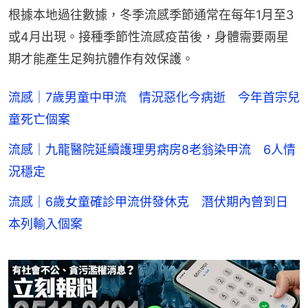
根據本地過往數據，冬季流感季節通常在每年1月至3
或4月出現。接種季節性流感疫苗後，身體需要兩星
期才能產生足夠抗體作有效保護。
流感｜7歲男童中甲流 情況惡化今病逝 今年首宗兒
童死亡個案
流感｜九龍醫院延續護理男病房8老翁染甲流 6人情
況穩定
流感｜6歲女童確診甲流併發休克 潛伏期內曾到日
本列輸入個案