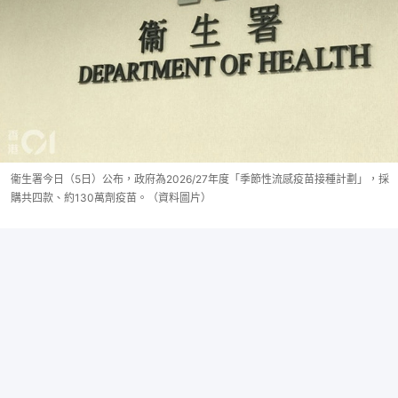
衞生署今日（5日）公布，政府為2026/27年度「季節性流感疫苗接種計劃」，採
購共四款、約130萬劑疫苗。（資料圖片）