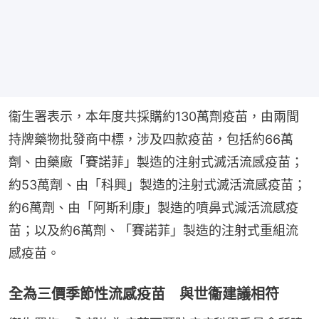
衞生署表示，本年度共採購約130萬劑疫苗，由兩間
持牌藥物批發商中標，涉及四款疫苗，包括約66萬
劑、由藥廠「賽諾菲」製造的注射式滅活流感疫苗；
約53萬劑、由「科興」製造的注射式滅活流感疫苗；
約6萬劑、由「阿斯利康」製造的噴鼻式減活流感疫
苗；以及約6萬劑、「賽諾菲」製造的注射式重組流
感疫苗。
全為三價季節性流感疫苗 與世衞建議相符