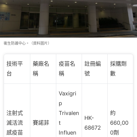
衞生防護中心。（資料圖片）
技術平
藥廠名
疫苗名
註冊編
採購劑
台
稱
稱
號
數
Vaxigri
p
注射式
Trivalen
約
HK-
滅活流
賽諾菲
t
660,00
68672
感疫苗
Influen
0劑