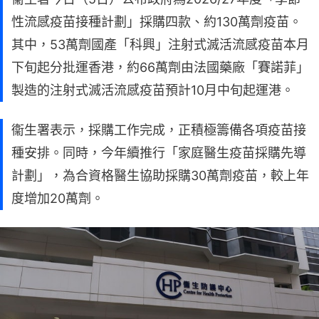
性流感疫苗接種計劃」採購四款、約130萬劑疫苗。
其中，53萬劑國產「科興」注射式滅活流感疫苗本月
下旬起分批運香港，約66萬劑由法國藥廠「賽諾菲」
製造的注射式滅活流感疫苗預計10月中旬起運港。
衞生署表示，採購工作完成，正積極籌備各項疫苗接
種安排。同時，今年續推行「家庭醫生疫苗採購先導
計劃」，為合資格醫生協助採購30萬劑疫苗，較上年
度增加20萬劑。