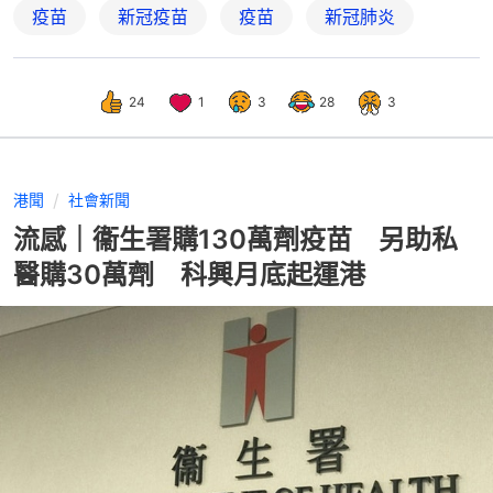
疫苗
新冠疫苗
疫苗
新冠肺炎
24
1
3
28
3
港聞
社會新聞
流感｜衞生署購130萬劑疫苗 另助私
醫購30萬劑 科興月底起運港