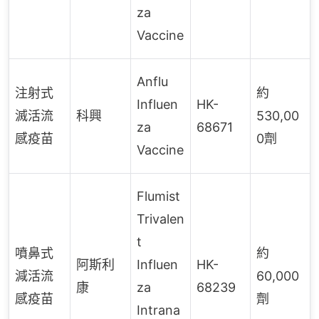
za
Vaccine
Anflu
注射式
約
Influen
HK-
滅活流
科興
530,00
za
68671
感疫苗
0劑
Vaccine
Flumist
Trivalen
t
噴鼻式
約
阿斯利
Influen
HK-
減活流
60,000
康
za
68239
感疫苗
劑
Intrana