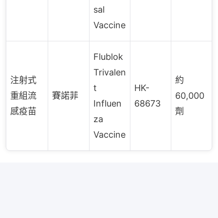
sal
Vaccine
Flublok
Trivalen
注射式
約
t
HK-
重組流
賽諾菲
60,000
Influen
68673
感疫苗
劑
za
Vaccine