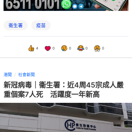
衞生署
疫苗
4
0
0
0
0
港聞
社會新聞
新冠病毒｜衞生署：近4周45宗成人嚴
重個案7人死 活躍度一年新高