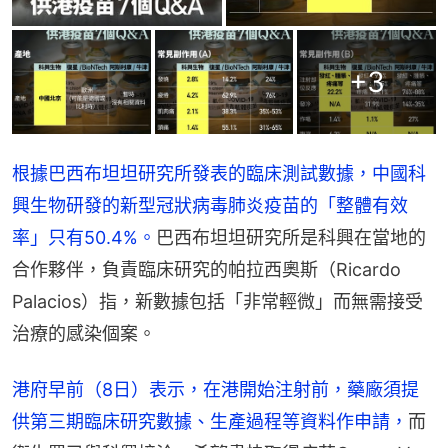
+
3
根據巴西布坦坦研究所發表的臨床測試數據，中國科
興生物研發的新型冠狀病毒肺炎疫苗的「整體有效
率」只有50.4%。
巴西布坦坦研究所是科興在當地的
合作夥伴，負責臨床研究的帕拉西奧斯（Ricardo 
Palacios）指，新數據包括「非常輕微」而無需接受
治療的感染個案。
港府早前（8日）表示，在港開始注射前，藥廠須提
供第三期臨床研究數據、生產過程等資料作申請，
而