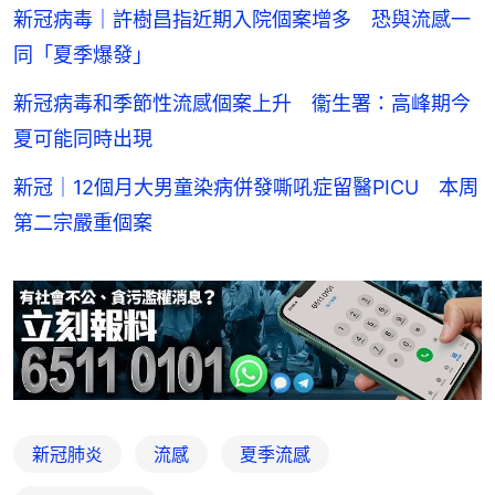
新冠病毒｜許樹昌指近期入院個案增多 恐與流感一
同「夏季爆發」
新冠病毒和季節性流感個案上升 衞生署：高峰期今
夏可能同時出現
新冠｜12個月大男童染病併發嘶吼症留醫PICU 本周
第二宗嚴重個案
新冠肺炎
流感
夏季流感