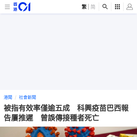
繁
|
简
港聞
社會新聞
被指有效率僅逾五成 科興疫苗巴西報
告屢推遲 曾誤傳接種者死亡