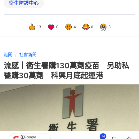
衞生防護中心
13
0
4
0
3
港聞
社會新聞
流感｜衞生署購130萬劑疫苗 另助私
醫購30萬劑 科興月底起運港
14
在Google