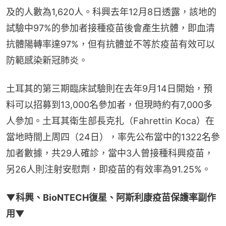
及的人數為1,620人。科興去年12月8日透露，該地的
試驗中97%的參加者接種疫苗後會產生抗體，即血清
抗體陽轉率達97%，但有抗體並不等於疫苗有效可以
防範感染新冠肺炎。
土耳其的第三期臨床試驗則在去年9月14日開始，預
料可以招募到13,000名參加者，但現時約有7,000多
人參加。土耳其衛生部長克扎（Fahrettin Koca）在
當地時間上周四（24日），率先公布當中的1322名參
加者數據，共29人確診，當中3人曾接種科興疫苗，
另26人則注射安慰劑，即疫苗的有效率為91.25%。
▼科興、BioNTECH復星、阿斯利康疫苗保護率副作
用▼