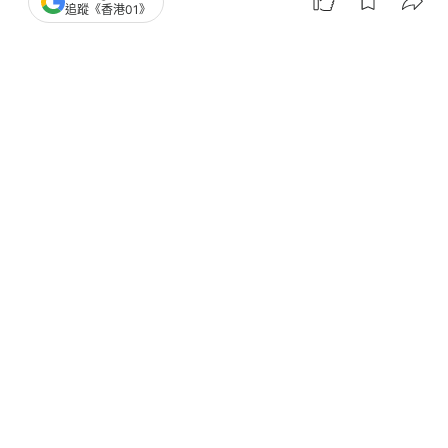
追蹤《香港01》
撰文：
任葆穎
出版：
2026-08-05 16:42
更新：
2026-08-05 16:42
衞生署今日（5日）公布政府為2026/27年度「季節