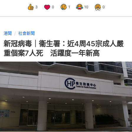
3
0
1
10
0
港聞
社會新聞
新冠病毒｜衞生署：近4周45宗成人嚴
重個案7人死 活躍度一年新高