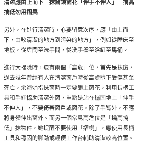
清潔應由上而下　抹窗鎖窗花「伸手不伸人」　擒高
擒低勿用摺凳
另外，在進行清潔時，亦要留意次序，應「由上而
下，由較清潔的地方到污染的地方」，例如從睡床至
地板，從房間至洗手間，從洗手盤至浴缸至馬桶。
進行大掃除時，還有兩個「高危」位，首先是抹窗，
過去幾年曾經有人在清潔窗戶時從高處墮下受傷甚至
死亡，余海娟指抹窗時一定要鎖上窗花，利用長柄工
具和手繩協助清潔外窗，重點是站在穩固地上「伸手
不伸人」，不要倚著窗戶或窗花。除了手臂外，不應
將身體伸出窗外。而另一個常見高危位是「擒高擒
低」抹物件，她提醒不要使用「摺櫈」，應使用長柄
工具和穩固的腳踏或輕便工作台輔助清潔較高位置。