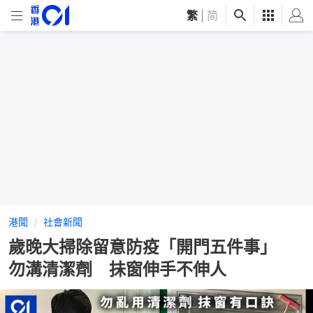
繁
|
简
港聞
社會新聞
歲晚大掃除留意防疫「開門五件事」
勿溝清潔劑 抺窗伸手不伸人