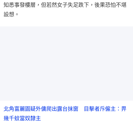
知悉事發樓層，但若然女子失足跌下，後果恐怕不堪
設想。
北角富麗園疑外傭爬出露台抹窗 目擊者斥僱主：畀
幾千蚊當奴隸主