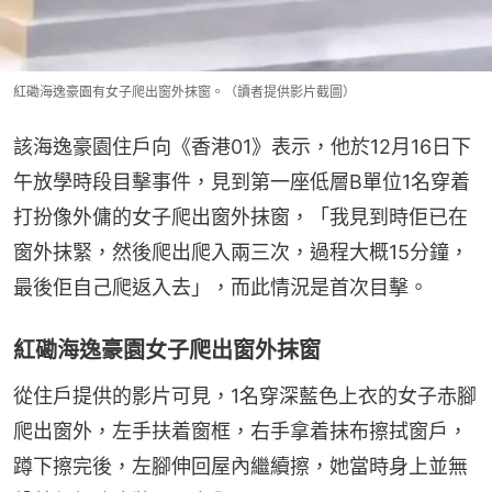
紅磡海逸豪園有女子爬出窗外抹窗。（讀者提供影片截圖）
該海逸豪園住戶向《香港01》表示，他於12月16日下
午放學時段目擊事件，見到第一座低層B單位1名穿着
打扮像外傭的女子爬出窗外抹窗，「我見到時佢已在
窗外抹緊，然後爬出爬入兩三次，過程大概15分鐘，
最後佢自己爬返入去」，而此情況是首次目擊。
紅磡海逸豪園女子爬出窗外抹窗
從住戶提供的影片可見，1名穿深藍色上衣的女子赤腳
爬出窗外，左手扶着窗框，右手拿着抹布擦拭窗戶，
蹲下擦完後，左腳伸回屋內繼續擦，她當時身上並無