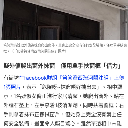
筲箕灣有疑似外傭為抹窗爬出窗外，其身上完全沒有任何安全裝備，僅以單手扶窗
框。（「fb＠筲箕灣西灣河關注組」圖片）
疑外傭爬出窗外抹窗 僅用單手扶窗框「借力」
有街坊
在facebook群組「筲箕灣西灣河關注組」上傳
1張照片
，表示「危險呀~抹窗唔好擒出去」。相中顯
示，1名疑似女傭正進行家居清潔，她爬出窗外、站在
外牆石壆上，左手拿着1枝清潔劑，同時扶着窗框；右
手則拿着抹布正擦拭窗戶，但她身上完全沒有繫上任
何安全裝備，畫面令人觸目驚心。雖然單憑相中未能