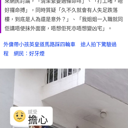
來網民討論，「清潔緊要過條命咩」、「打工啫，唔
好攞命搏」，同時質疑「久不久就會有人失足跌落
樓，到底是人為還是意外？」、「我姐姐一入職就同
佢講唔使抹外面窗，唔想佢死亦唔想變凶宅」。
外傭帶小孩英皇道馬路踩四輪車 途人拍下驚驗過
程 網民：好牙煙