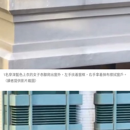
1名穿深藍色上衣的女子赤腳爬出窗外，左手扶着窗框，右手拿着抹布擦拭窗戶。
（讀者提供影片截圖）