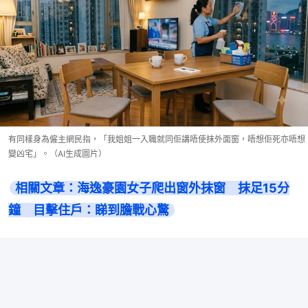
有同樣身為僱主網民指，「我姐姐一入職就同佢講唔使抹外面窗，唔想佢死亦唔想
變凶宅」。（AI生成圖片）
相關文章：海逸豪園女子爬出窗外抹窗　抹足15分
鐘　目擊住戶：睇到膽戰心驚