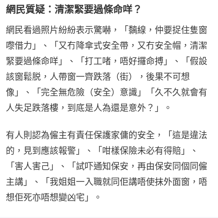
網民質疑：清潔緊要過條命咩？
網民看過照片紛紛表示驚嚇，「黐線，仲要捉住隻窗
嚟借力」、「又冇降傘式安全帶，又冇安全帽，清潔
緊要過條命咩」、「打工啫，唔好攞命搏」、「假設
該窗鬆脱，人帶窗一齊跌落（街），後果不可想
像」、「完全無危險（安全）意識」「久不久就會有
人失足跌落樓，到底是人為還是意外？」。
有人則認為僱主有責任保護家傭的安全，「這是違法
的，見到應該報警」、「咁樣保險未必有得賠」、
「害人害己」、「試吓通知保安，再由保安同個同僱
主講」、「我姐姐一入職就同佢講唔使抹外面窗，唔
想佢死亦唔想變凶宅」。