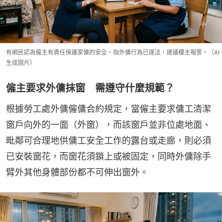
有網民認為僱主有責任保護家傭的安全，指外傭行為已違法，建議樓主報警。（AI
生成圖片）
僱主要求外傭抹窗 需遵守什麼規範？
根據勞工處外傭僱傭合約規定，當僱主要求傭工清潔
窗戶向外的一面（外窗），而該窗戶並非位處地面、
毗鄰可合理地供傭工安全工作的露台或走廊，則必須
已安裝窗花，而窗花須鎖上或被固定，同時外傭除手
臂外其他身體部份都不可伸出窗外。