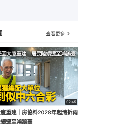
章
查看更多
02:45
廈重建｜房協料2028年起清拆兩
陸續遷至鴻鵠臺