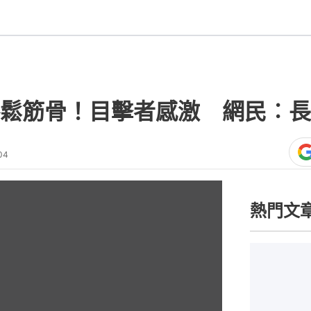
鬆筋骨！目擊者感激 網民︰長
04
熱門文