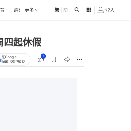
育
經濟
更多
01深圳
繁
觀點
|
简
健康
好食玩飛
登入
女
周四起休假
3
在Google
追蹤《香港01》