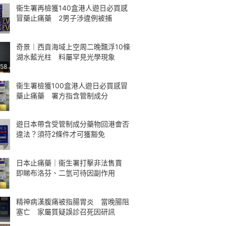
衞生署再檢獲140盒港人遊日必買感
冒藥止痛藥 2男子涉違例被捕
奇景｜西貢海域上空周二晚飄浮10條
湖水藍光柱 料屬罕見光學現象
:58
衞生署檢獲100盒港人遊日必買感冒
藥止痛藥 署方指含管制成分
遊日本帶含受管制成分藥物回港會否
違法？須符2條件才可獲豁免
日本止痛藥｜衞生署打擊非法售賣
即睇布洛芬、二氫可待因副作用
精神病漢腹痛被指腸胃炎 當晚腸阻
塞亡 家屬質疑誤診召死因研訊