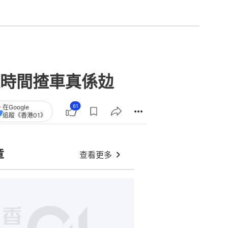
時間揸車真係攰
61
在Google
追蹤《香港01》
章
查看更多