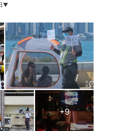
日▼
+
9