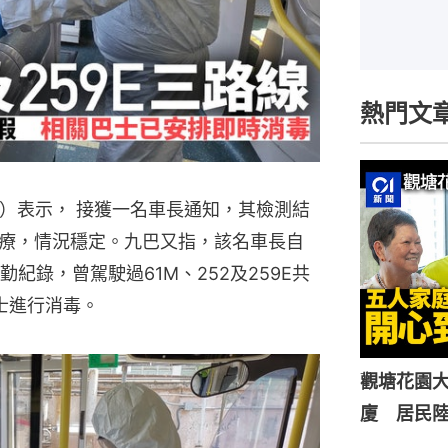
熱門文
日）表示， 接獲一名車長通知，其檢測結
療，情況穩定。九巴又指，該名車長自
紀錄，曾駕駛過61M、252及259E共
士進行消毒。
觀塘花園大
廈 居民