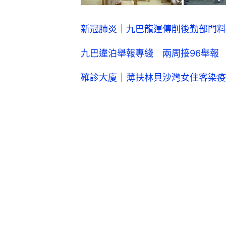
新冠肺炎｜九巴龍運傳削後勤部門料
九巴違泊舉報專綫 兩周接96舉報
確診大廈｜薄扶林貝沙灣女住客染疫