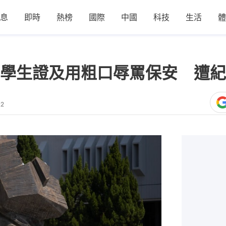
息
即時
熱榜
國際
中國
科技
生活
體
學生證及用粗口辱罵保安 遭紀
22