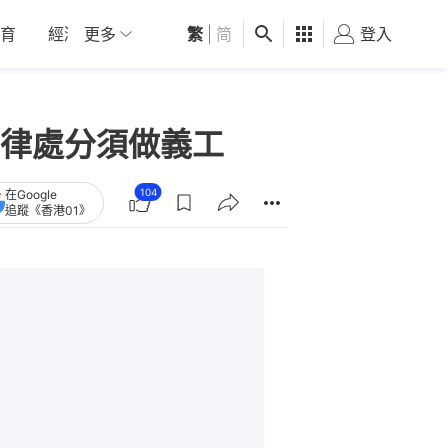
育
經濟
更多
01深圳
繁
觀點
|
简
健康
好食玩飛
登入
女
律處分須做義工
104
在Google
追蹤《香港01》