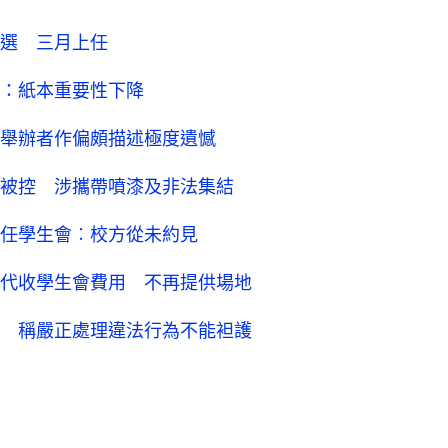
選 三月上任
：紙本重要性下降
舉辦者作偏頗描述極度遺憾
被控 涉攜帶噴漆及非法集結
任學生會︰校方從未約見
代收學生會費用 不再提供場地
 稱嚴正處理違法行為不能袒護