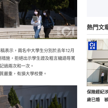
熱門文
聞稿表示，兩名中大學生分別於去年12月
制措施，拒絕出示學生證及粗言穢語辱罵
記過兩次和一次。
質嚴重，有損大學校譽。
保險經紀涉
歲已婚 