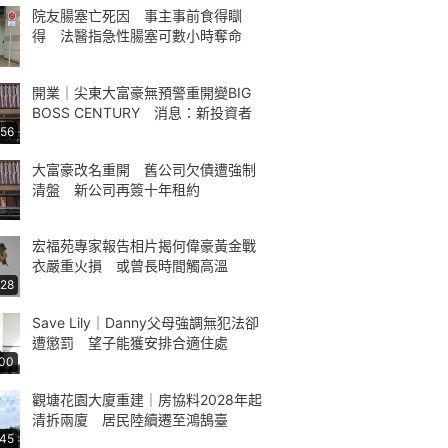
院友腸塞亡死因 事主事前食得瞓
得 法醫指急性腸塞可數小時奪命
開業｜尖東大富豪無預警重開變BIG
BOSS CENTURY 消息：新投資者
:56
大富豪改名重開 舊公司欠債遭強制
清盤 新公司再簽十年租約
宏福苑專家報告相片揭何偉豪黃金戰
衣嚴重火損 或曾長時間觸高溫
:28
Save Lily｜Danny父母強調無犯法卻
遭懲罰 望子能獲安排合適住處
:00
觀塘花園大廈重建｜房協料2028年起
清拆兩廈 居民陸續遷至鴻鵠臺
:45