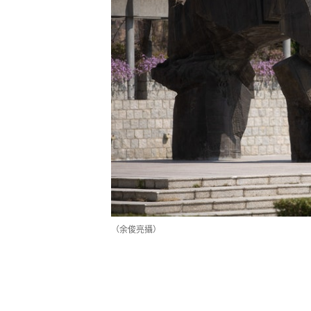
（余俊亮攝）