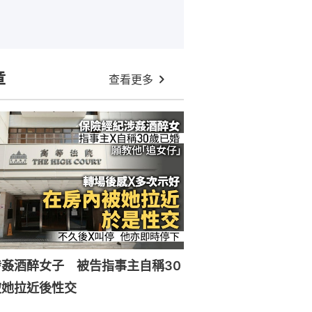
章
查看更多
姦酒醉女子 被告指事主自稱30
被她拉近後性交