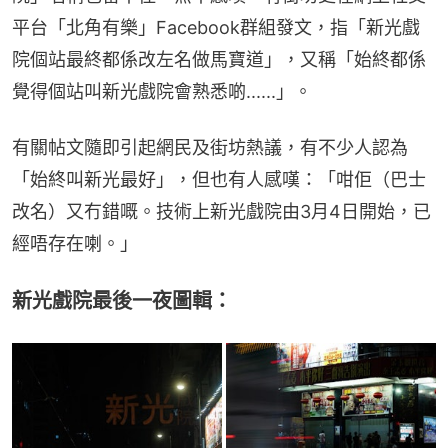
平台「北角有樂」Facebook群組發文，指「新光戲
院個站最終都係改左名做馬寶道」，又稱「始終都係
覺得個站叫新光戲院會熟悉啲......」。
有關帖文隨即引起網民及街坊熱議，有不少人認為
「始終叫新光最好」，但也有人感嘆：「咁佢（巴士
改名）又冇錯嘅。技術上新光戲院由3月4日開始，已
經唔存在喇。」
新光戲院最後一夜圖輯：