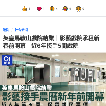
31
1
4
4
0
港聞
社會新聞
英皇馬鞍山戲院結業｜影藝戲院承租新
春前開幕 近6年接手5間戲院