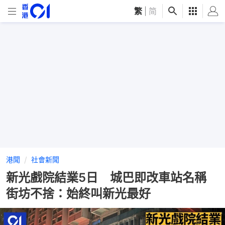
繁
|
简
港聞
社會新聞
新光戲院結業5日 城巴即改車站名稱
街坊不捨：始終叫新光最好