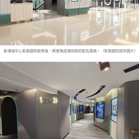
新港城中心影藝戲院裝修後，將更換成薄荷綠的配色風格。（影藝戲院提供圖片）