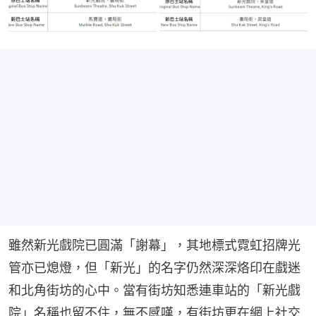
雖然新光戲院已圓滿「謝幕」，其地標式霓虹招牌光
管亦已熄燈，但「新光」的名字仍然深深烙印在戲迷
和北角街坊的心中。當有街坊知悉連車站的「新光戲
院」名稱也留不住，無不感嘆，有街坊更在網上社交