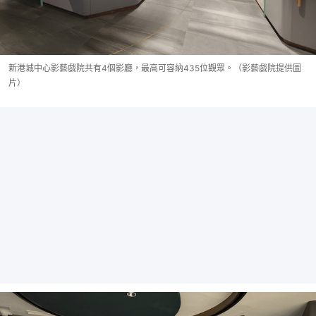
新港城中心影藝戲院共有4個影廳，最高可容納435位觀眾。（影藝戲院提供圖
片）