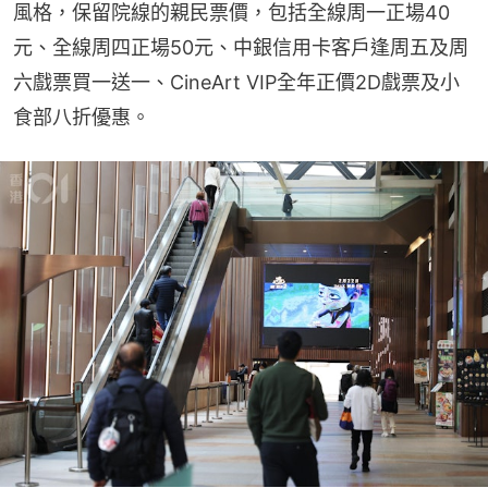
風格，保留院線的親民票價，包括全線周一正場40
元、全線周四正場50元、中銀信用卡客戶逢周五及周
六戲票買一送一、CineArt VIP全年正價2D戲票及小
食部八折優惠。