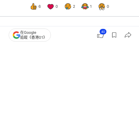
6
0
2
1
0
40
在Google
娛樂
電影
追蹤《香港01》
英皇馬鞍山戲院正式宣布結業 2019年
開業昨日突停止預售