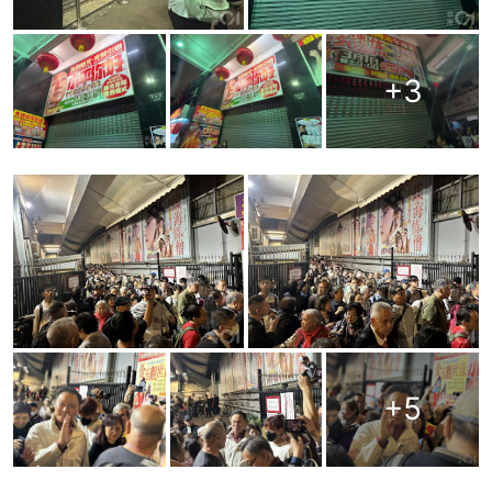
+
3
+
5