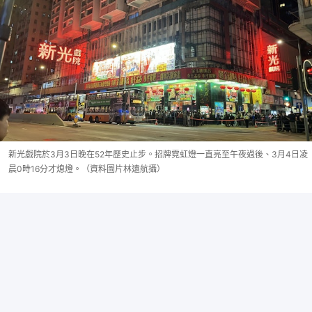
新光戲院於3月3日晚在52年歷史止步。招牌霓虹燈一直亮至午夜過後、3月4日凌
晨0時16分才熄燈。（資料圖片林遠航攝）