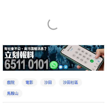
戲院
電影
沙田
沙田社區
馬鞍山