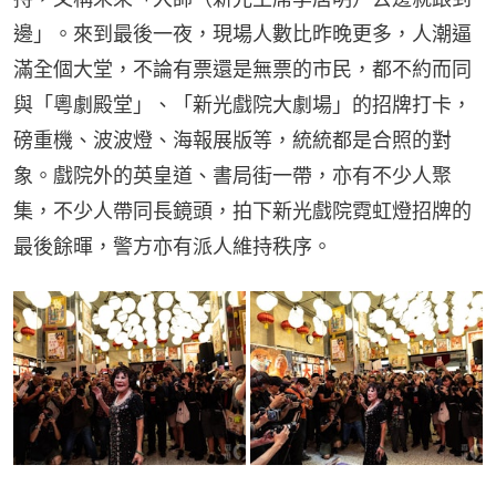
邊」。來到最後一夜，現場人數比昨晚更多，人潮逼
滿全個大堂，不論有票還是無票的市民，都不約而同
與「粵劇殿堂」、「新光戲院大劇場」的招牌打卡，
磅重機、波波燈、海報展版等，統統都是合照的對
象。戲院外的英皇道、書局街一帶，亦有不少人聚
集，不少人帶同長鏡頭，拍下新光戲院霓虹燈招牌的
最後餘暉，警方亦有派人維持秩序。