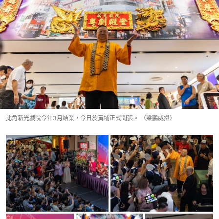
北角新光戲院今年3月結業，今日於黃埔正式開張。 （梁鵬威攝）