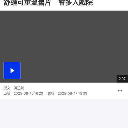
舒適可重溫舊片 會多入戲院
播
放
2:07
總
影
共
片
時
撰文：
洪芷菁
間
出版：
2025-08-16 16:26
更新：
2025-08-17 15:39