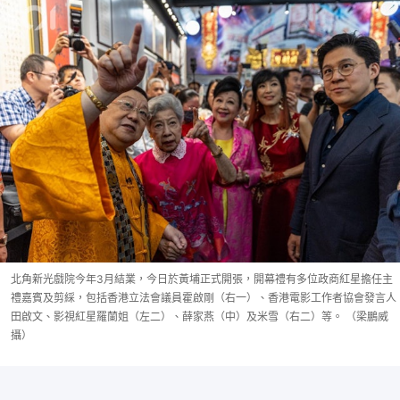
北角新光戲院今年3月結業，今日於黃埔正式開張，開幕禮有多位政商紅星擔任主
禮嘉賓及剪綵，包括香港立法會議員霍啟剛（右一）、香港電影工作者協會發言人
田啟文、影視紅星羅蘭姐（左二）、薛家燕（中）及米雪（右二）等。 （梁鵬威
攝）