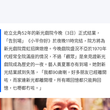
屹立北角52年的新光戲院今晚（3日）正式結業，
「告別場」《小平你好》於夜晚11時完結，院方將為
新光戲院霓虹招牌熄燈。今晚戲院盛況不亞於1970年
代經常全院滿座的情況，不過「觀眾」是來見證新光
戲院成為歷史的一夜。藝人黃夏蕙亦有到場。她對新
光結業感到失落，「我都90歲喇，好多朋友已經離開
咗，而家連新光都離開埋，所有嘅回憶都只能夠回
憶，乜嘢都冇咗。」