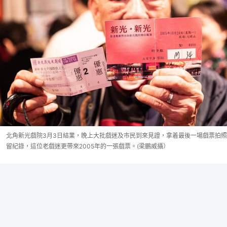
北角新光戲院3月3日結業，晚上大批戲迷及市民到來見證，拿着最後一場戲票拍照
留紀錄，這位老戲迷更帶來2005年的一張戲票。(梁鵬威攝）