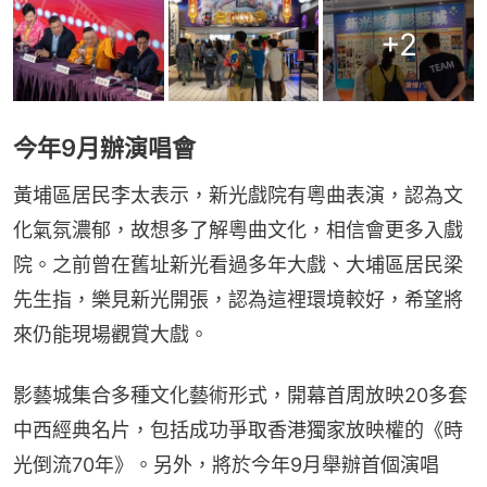
+
2
今年9月辦演唱會
黃埔區居民李太表示，新光戲院有粵曲表演，認為文
化氣氛濃郁，故想多了解粵曲文化，相信會更多入戲
院。之前曾在舊址新光看過多年大戲、大埔區居民梁
先生指，樂見新光開張，認為這裡環境較好，希望將
來仍能現場觀賞大戲。
影藝城集合多種文化藝術形式，開幕首周放映20多套
中西經典名片，包括成功爭取香港獨家放映權的《時
光倒流70年》。另外，將於今年9月舉辦首個演唱