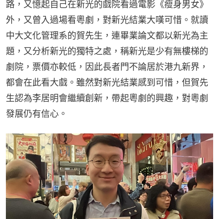
路，又憶起自己在新光的戲院看過電影《瘦身男女》
外，又曾入過場看粵劇，對新光結業大嘆可惜。就讀
中大文化管理系的賀先生，連畢業論文都以新光為主
題，又分析新光的獨特之處，稱新光是少有無樓梯的
劇院，票價亦較低，因此長者門不論居於港九新界，
都會在此看大戲。雖然對新光結業感到可惜，但賀先
生認為李居明會繼續創新，帶起粵劇的興趣，對粵劇
發展仍有信心。