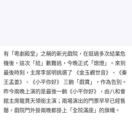
有「粵劇殿堂」之稱的新光戲院，在挺過多次結業危
機後，這次「結」數難逃，今晚正式「熄燈」。來到
最後時刻，主席李居明挑選了 《金玉觀世音》、《秦
王孟姜》、《小平你好》 三齣「戲寶」，作為告別。
昨今兩晚上演的是最後一齣《小平你好》，由八和會
館主席龍貫天領銜主演；兩場演出的門票早早已經售
罄，戲院門外掛兩晚都掛上「全院滿座」的旗幟。