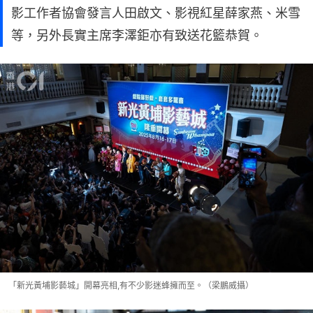
影工作者協會發言人田啟文、影視紅星薛家燕、米雪
等，另外長實主席李澤鉅亦有致送花籃恭賀。
「新光黃埔影藝城」開幕亮相,有不少影迷蜂擁而至。（梁鵬威攝）