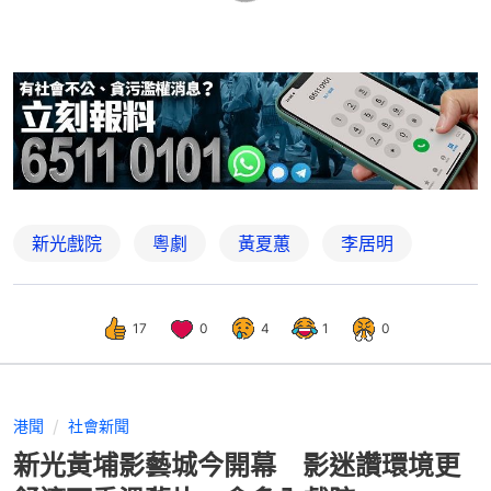
新光戲院
粵劇
黃夏蕙
李居明
17
0
4
1
0
港聞
社會新聞
新光黃埔影藝城今開幕 影迷讚環境更