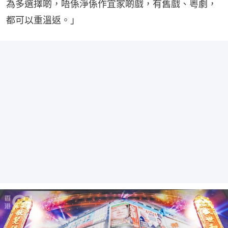
為多選擇啲，唔係淨係作宜家啲戲，有舊戲、粵劇，
都可以重溫返。」