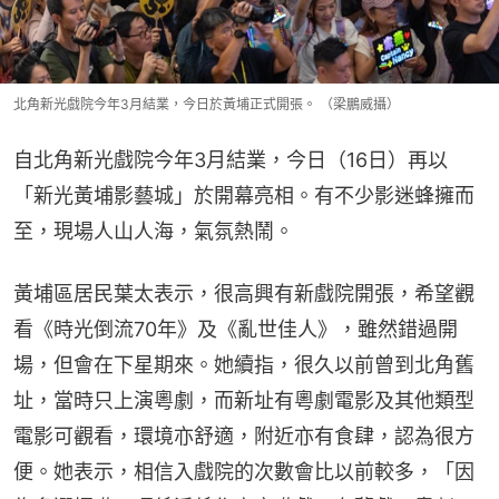
北角新光戲院今年3月結業，今日於黃埔正式開張。 （梁鵬威攝）
自北角新光戲院今年3月結業，今日（16日）再以
「新光黃埔影藝城」於開幕亮相。有不少影迷蜂擁而
至，現場人山人海，氣氛熱鬧。
黃埔區居民葉太表示，很高興有新戲院開張，希望觀
看《時光倒流70年》及《亂世佳人》，雖然錯過開
場，但會在下星期來。她續指，很久以前曾到北角舊
址，當時只上演粵劇，而新址有粵劇電影及其他類型
電影可觀看，環境亦舒適，附近亦有食肆，認為很方
便。她表示，相信入戲院的次數會比以前較多，「因