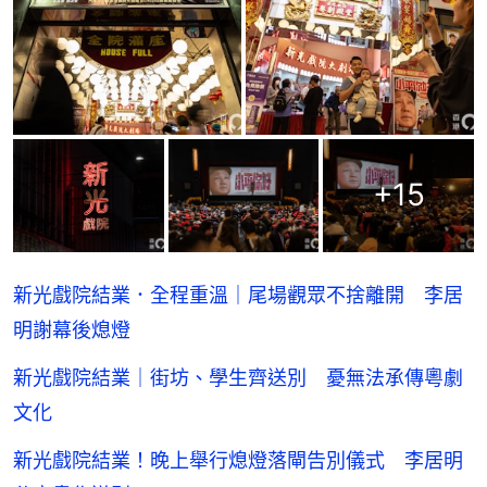
+
15
新光戲院結業．全程重溫｜尾場觀眾不捨離開 李居
明謝幕後熄燈
新光戲院結業｜街坊、學生齊送別 憂無法承傳粵劇
文化
新光戲院結業！晚上舉行熄燈落閘告別儀式 李居明