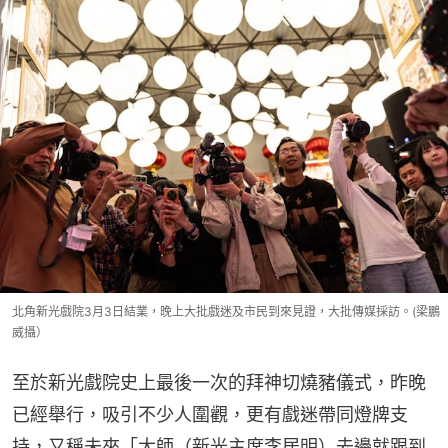
北角新光戲院3月3日結業，晚上大批戲迷及市民到來見證，大批傳媒採訪。(梁鵬
威攝）
至於新光戲院史上最後一次的拜神切燒豬儀式，昨晚
已經舉行，吸引不少人圍觀，更有戲迷帶同燈牌支
持，又稱未來「大師（新光主席李居明）去邊就跟到