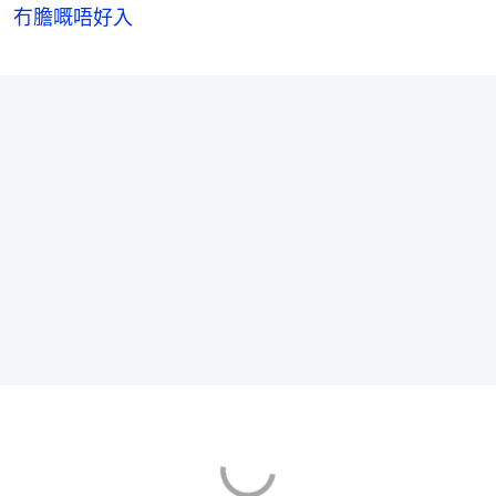
冇膽嘅唔好入