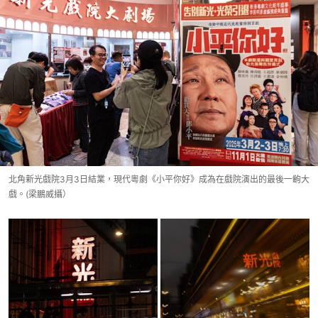
北角新光戲院3月3日結業，現代粵劇《小平你好》成為在戲院演出的最後一齣大
戲。(梁鵬威攝）