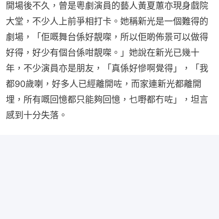
開場後不久，曾是粵劇演員的藝人黃夏蕙亦現身戲院
大堂，不少人上前爭相打卡。她稱新光是一個難得的
劇場，「佢嘅舞台係好靚㗎，所以佢啲佈景可以做得
好得，好少有個台係咁靚㗎。」她說在新光已幾十
年，不少演員亦是朋友，「真係好慘啊覺得」，「我
都90歲喇，好多人已經離開咗，而家連新光都離開
埋，所有嘅回憶都只能夠回憶，乜嘢都冇咗」，坦言
感到十分失落。