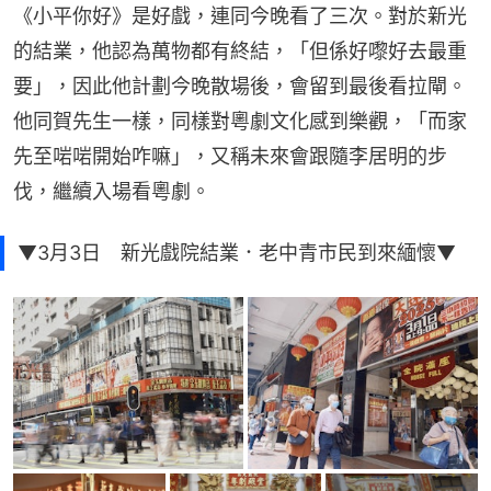
《小平你好》是好戲，連同今晚看了三次。對於新光
的結業，他認為萬物都有終結，「但係好嚟好去最重
要」，因此他計劃今晚散場後，會留到最後看拉閘。
他同賀先生一樣，同樣對粵劇文化感到樂觀，「而家
先至啱啱開始咋嘛」，又稱未來會跟隨李居明的步
伐，繼續入場看粵劇。
▼3月3日 新光戲院結業．老中青市民到來緬懷▼