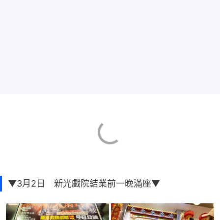
▼3月2日 新光戲院結業前一晚滿座▼