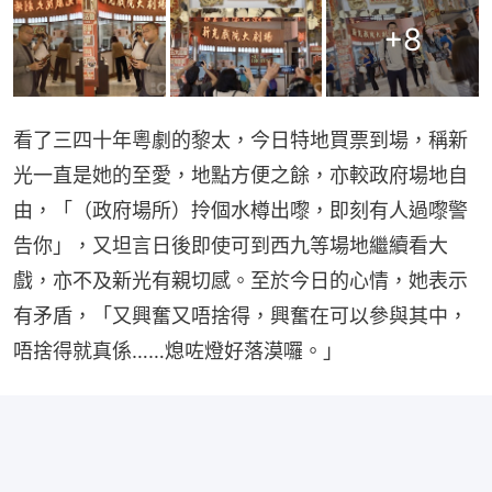
+
8
看了三四十年粵劇的黎太，今日特地買票到場，稱新
光一直是她的至愛，地點方便之餘，亦較政府場地自
由，「（政府場所）拎個水樽出嚟，即刻有人過嚟警
告你」，又坦言日後即使可到西九等場地繼續看大
戲，亦不及新光有親切感。至於今日的心情，她表示
有矛盾，「又興奮又唔捨得，興奮在可以參與其中，
唔捨得就真係……熄咗燈好落漠囉。」