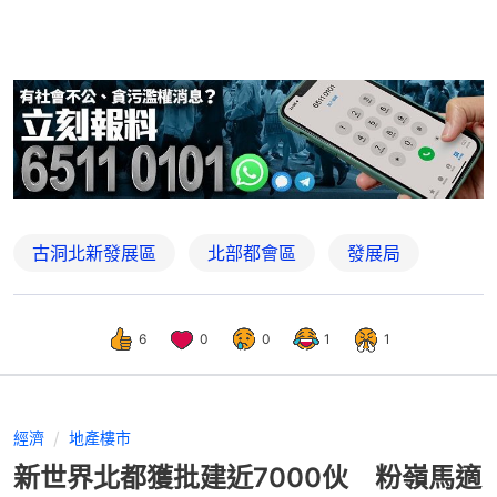
古洞北新發展區
北部都會區
發展局
6
0
0
1
1
經濟
地產樓市
新世界北都獲批建近7000伙 粉嶺馬適