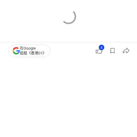
8
在Google
追蹤《香港01》
香港樓市
新世界
北部都會區
元朗區樓市
北區樓市
新盤市況
一手樓