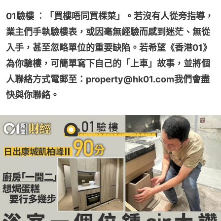
01驗樓 ︰「買樓唔同買棵菜」。若沒有人從旁指導，
業主們手執驗樓表，或因毫無經驗而感到迷茫、無從
入手，甚至忽略單位的重要缺陷。若希望《香港01》
為你驗樓，可簡單寫下自己的「上車」故事，並將個
人聯絡方式電郵至：property@hk01.com我們會盡
快與你聯絡。