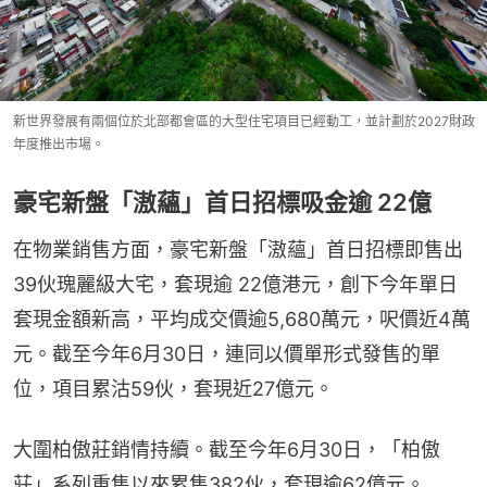
新世界發展有兩個位於北部都會區的大型住宅項目已經動工，並計劃於2027財政
年度推出市場。
豪宅新盤「滶蘊」首日招標吸金逾 22億
在物業銷售方面，豪宅新盤「滶蘊」首日招標即售出
39伙瑰麗級大宅，套現逾 22億港元，創下今年單日
套現金額新高，平均成交價逾5,680萬元，呎價近4萬
元。截至今年6月30日，連同以價單形式發售的單
位，項目累沽59伙，套現近27億元。
大圍柏傲莊銷情持續。截至今年6月30日，「柏傲
莊」系列重售以來累售382伙，套現逾62億元。