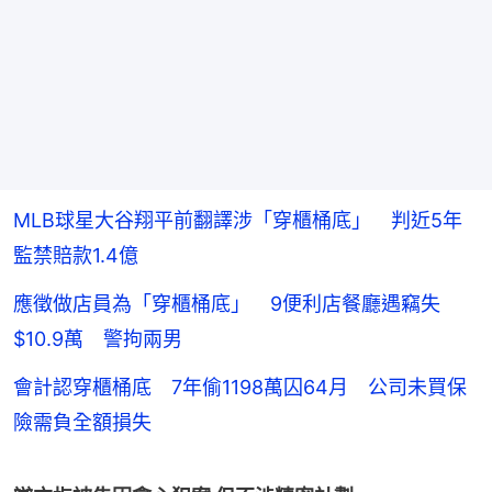
MLB球星大谷翔平前翻譯涉「穿櫃桶底」 判近5年
監禁賠款1.4億
應徵做店員為「穿櫃桶底」 9便利店餐廳遇竊失
$10.9萬 警拘兩男
會計認穿櫃桶底 7年偷1198萬囚64月 公司未買保
險需負全額損失