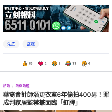
法庭
盜竊
83
2
2
33
6
熱話
熱爆話題
華裔會計師潛更衣室6年偷拍400男！罪
成判家居監禁兼面臨「釘牌」