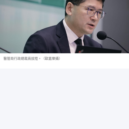
醫管局行政總裁高拔陞。（歐嘉樂攝）