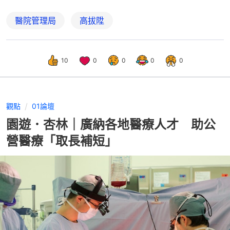
醫院管理局
高拔陞
10
0
0
0
0
觀點
01論壇
園遊．杏林｜廣納各地醫療人才 助公
營醫療「取長補短」