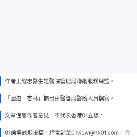
作者王耀忠醫生是醫院管理局聯網服務總監。
「園遊．杏林」欄目由醫管局醫護人員撰寫。
文章僅屬作者意見，不代表香港01立場。
01論壇歡迎投稿。請電郵至01view@hk01.com，附