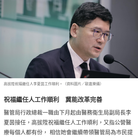
高拔陞祝福繼任人李夏茵工作順利。（資料圖片／歐嘉樂攝）
祝福繼任人工作順利 冀能改革完善
醫管局行政總裁一職由下月起由醫務衞生局副局長李
夏茵接任，高拔陞祝福繼任人工作順利，又指公營醫
療每個人都有份， 相信她會繼續帶領醫管局為市民提