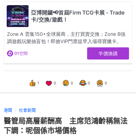
1
0
0
0
0
港聞
社會新聞
醫管局高層薪酬高 主席范鴻齡稱無法
下調：呢個係市場價格