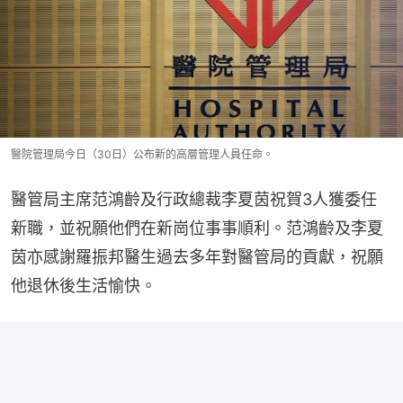
醫院管理局今日（30日）公布新的高層管理人員任命。
醫管局主席范鴻齡及行政總裁李夏茵祝賀3人獲委任
新職，並祝願他們在新崗位事事順利。范鴻齡及李夏
茵亦感謝羅振邦醫生過去多年對醫管局的貢獻，祝願
他退休後生活愉快。