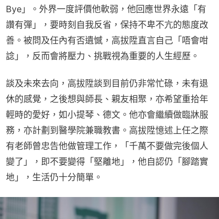
Bye」。外界一度評價他軟弱，他回應世界永遠「有
讚有彈」，要時刻自我反省，保持不卑不亢的態度改
善。被問及任內有否遺憾，高拔陞直言自己「唔會咁
諗」，反而會將壓力、挑戰視為重要的人生經歷。
談及未來去向，高拔陞談到目前仍非常忙碌，未有退
休的感覺，之後想與師長、親友相聚，亦希望重拾年
輕時的愛好，如小提琴、德文。他亦會繼續做臨牀服
務，亦計劃到醫學院兼職教書。高拔陞憶述上任之際
有老師曾忠告他做管理工作，「千萬不要做完後個人
變了」，即不要變得「堅離地」，他自認仍「腳踏實
地」，生活仍十分簡單。