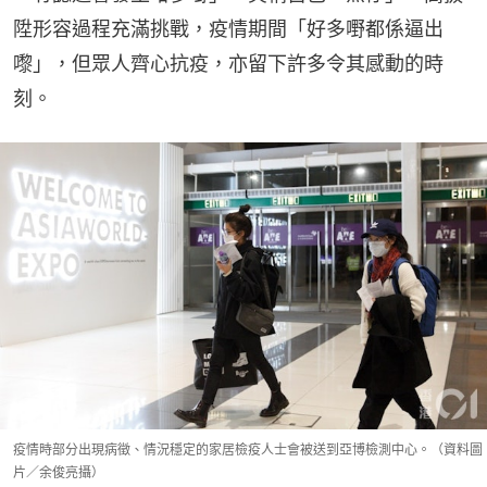
陞形容過程充滿挑戰，疫情期間「好多嘢都係逼出
嚟」，但眾人齊心抗疫，亦留下許多令其感動的時
刻。
疫情時部分出現病徵、情況穩定的家居檢疫人士會被送到亞博檢測中心。（資料圖
片／余俊亮攝）