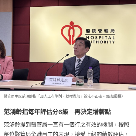
醫管局主席范鴻齡指「加人工冇準則、就咁亂加」說法不正確。(彭紹殷攝）
范鴻齡指每年評估分6級 再決定增薪點
范鴻齡提到醫管局一直有一個行之有效的機制，按照
每位醫管局全職員工的表現，接受上級的績效評估，