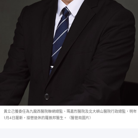
黃立己獲委任為九龍西醫院聯網總監、瑪嘉烈醫院及北大嶼山醫院行政總監，明年
1月4日履新，接替退休的羅振邦醫生。（醫管局圖片）