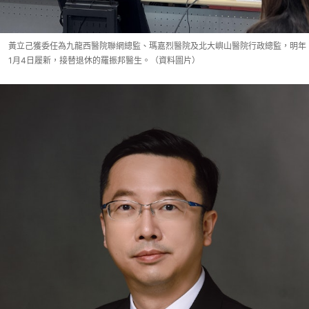
黃立己獲委任為九龍西醫院聯網總監、瑪嘉烈醫院及北大嶼山醫院行政總監，明年
1月4日履新，接替退休的羅振邦醫生。（資料圖片）