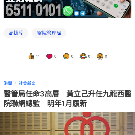
高拔陞
醫院管理局
11
0
0
0
0
港聞
社會新聞
醫管局任命3高層 黃立己升任九龍西醫
院聯網總監 明年1月履新