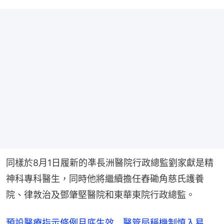
同樣於8月1日履新的凖長洲醫院行政總監劉家獻是精
神科專科醫生，同時他將繼續擔任舂磡角慈氏護養
院、律敦治及鄧肇堅醫院和東華東院行政總監。
預設醫療指示條例月底生效 醫管局稱機制慎入易