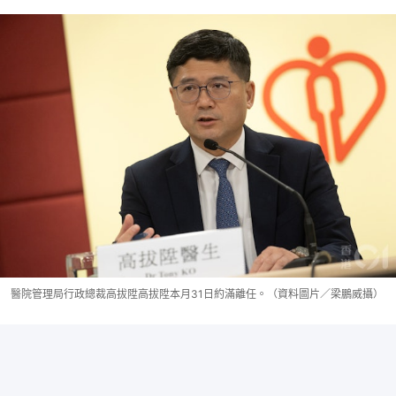
醫院管理局行政總裁高拔陞高拔陞本月31日約滿離任。（資料圖片／梁鵬威攝）