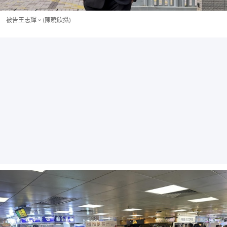
被告王志輝。(陳曉欣攝)