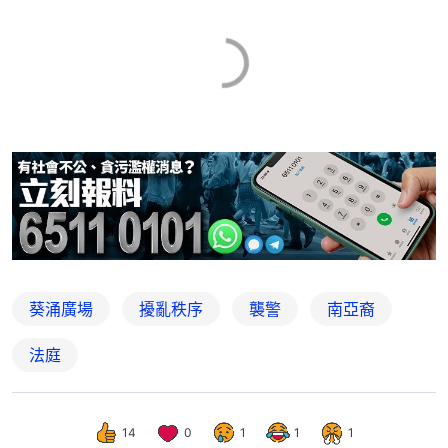
葵涌廣場
擾亂秩序
襲警
南亞裔
法庭
14
0
1
1
1