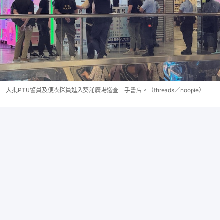
大批PTU警員及便衣探員進入葵涌廣場巡查二手書店。（threads／noopie）