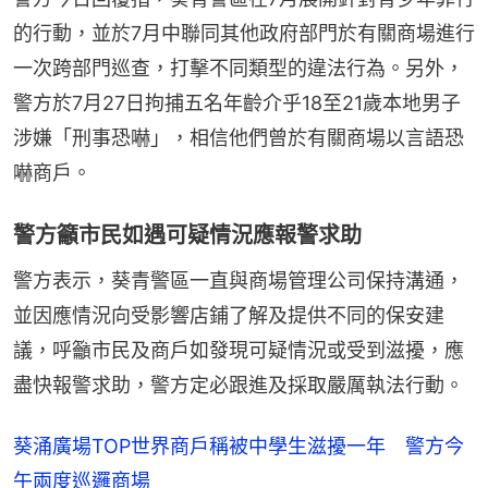
的行動，並於7月中聯同其他政府部門於有關商場進行
一次跨部門巡查，打擊不同類型的違法行為。另外，
警方於7月27日拘捕五名年齡介乎18至21歲本地男子
涉嫌「刑事恐嚇」，相信他們曾於有關商場以言語恐
嚇商戶。
警方籲市民如遇可疑情況應報警求助
警方表示，葵青警區一直與商場管理公司保持溝通，
並因應情況向受影響店鋪了解及提供不同的保安建
議，呼籲市民及商戶如發現可疑情況或受到滋擾，應
盡快報警求助，警方定必跟進及採取嚴厲執法行動。
葵涌廣場TOP世界商戶稱被中學生滋擾一年 警方今
午兩度巡邏商場