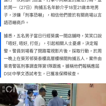
於周一（27日）拘捕五名年齡介乎18至21歲本地男
子，涉嫌「刑事恐嚇」，相信他們曾於有關商場以言
語恐嚇商戶。
據悉，五名男子當日行經葵廣一間店舖時，笑笑口說
「唔好, 唔好, 打佢」，引起相關人士憂慮，決定報
警。警員到場看了閉路電視影片後，採取行動，於周
一晚上在葵芳邨葵泰樓高層樓梯間拘捕五人，案件由
葵青警區刑事調查隊第1隊跟進。據稱他們報稱應屆
DSE中學文憑試考生，已獲准保釋候查。