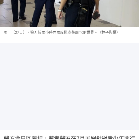
周一（27日），警方於兩小時內兩度巡查葵廣TOP世界。（林子慰攝）
警方今日回覆指，葵青警區在7月展開針對青少年罪行