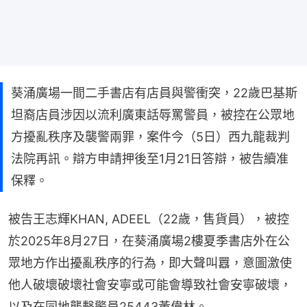
葵涌廣場一間二手書店有店員與警衝突，22歲巴基斯
坦裔店員涉因以流利廣東話辱罵警員，被控在公眾地
方擾亂秩序及襲警兩罪，案件今（5日）西九龍裁判
法院再訊。辯方申請押後至1月21日答辯，被告續准
保釋。
被告王志輝KHAN, ADEEL（22歲，售貨員），被控
於2025年8月27日，在葵涌廣場2樓夏季書店外在公
眾地方作出擾亂秩序的行為，即大聲叫囂，意圖激使
他人破壞破壞社會安寧或可能會導致社會安寧破壞，
以及在同地襲擊警員25443黃偉林。