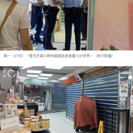
周一（27日），警方於兩小時內兩度巡查葵廣TOP世界。（林子慰攝）