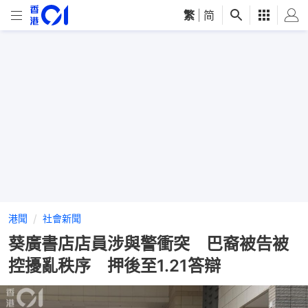
繁
|
简
港聞
社會新聞
葵廣書店店員涉與警衝突 巴裔被告被
控擾亂秩序 押後至1.21答辯