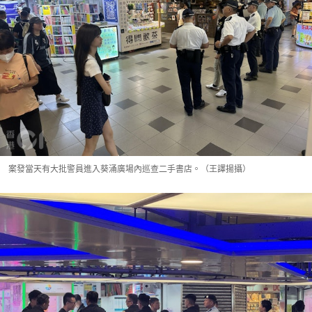
案發當天有大批警員進入葵涌廣場內巡查二手書店。（王譯揚攝）