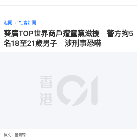
港聞
社會新聞
葵廣TOP世界商戶遭童黨滋擾 警方拘5
名18至21歲男子 涉刑事恐嚇
撰文：
董素琛