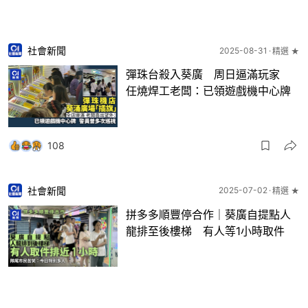
社會新聞
2025-08-31
精選 ★
彈珠台殺入葵廣 周日逼滿玩家
任燒焊工老闆：已領遊戲機中心牌
108
社會新聞
2025-07-02
精選 ★
拼多多順豐停合作｜葵廣自提點人
龍排至後樓梯 有人等1小時取件
50