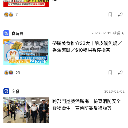
7
食玩買
2026-02-12
精選 ★
葵廣美食推介23大｜酥皮鯛魚燒／
香蕉煎餅／$10鴨屎香檸檬茶
29
突發
2026-02-02
跨部門巡葵涌廣場 檢查消防安全
食物衛生 宣傳防罪反盜版等