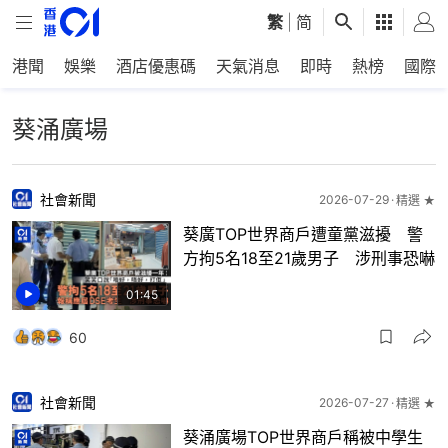
繁
|
简
港聞
娛樂
酒店優惠碼
天氣消息
即時
熱榜
國際
葵涌廣場
社會新聞
2026-07-29
精選 ★
葵廣TOP世界商戶遭童黨滋擾 警
方拘5名18至21歲男子 涉刑事恐嚇
01:45
60
社會新聞
2026-07-27
精選 ★
葵涌廣場TOP世界商戶稱被中學生