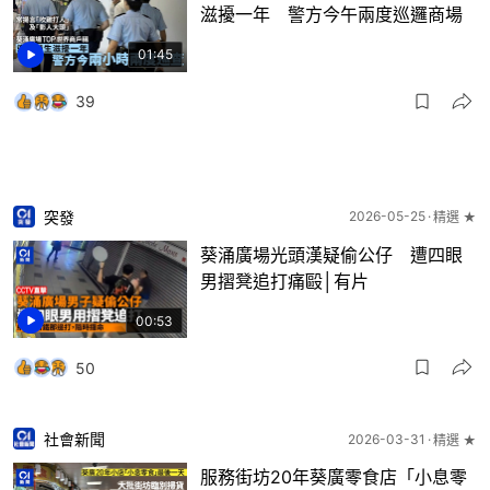
滋擾一年 警方今午兩度巡邏商場
01:45
39
突發
2026-05-25
精選 ★
葵涌廣場光頭漢疑偷公仔 遭四眼
男摺凳追打痛毆│有片
00:53
50
社會新聞
2026-03-31
精選 ★
服務街坊20年葵廣零食店「小息零