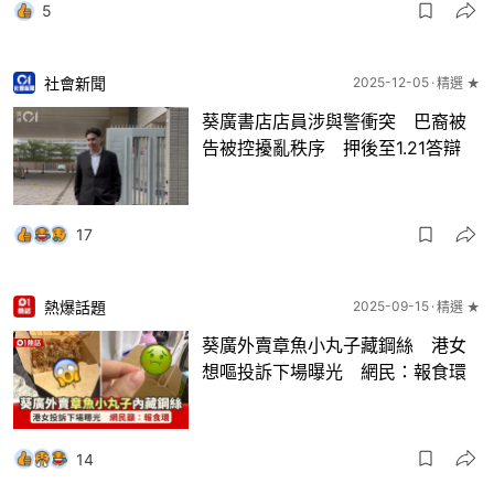
5
社會新聞
2025-12-05
精選 ★
葵廣書店店員涉與警衝突 巴裔被
告被控擾亂秩序 押後至1.21答辯
17
熱爆話題
2025-09-15
精選 ★
葵廣外賣章魚小丸子藏鋼絲 港女
想嘔投訴下場曝光 網民：報食環
14