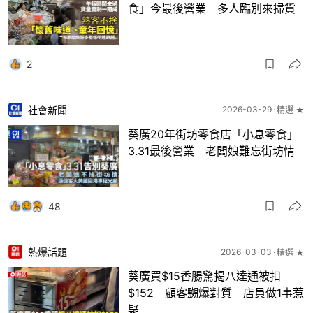
食」今最後營業 多人臨別來掃貨
2
社會新聞
2026-03-29
精選 ★
葵廣20年街坊零食店「小息零食」
3.31最後營業 老闆娘難忘街坊情
48
熱爆話題
2026-03-03
精選 ★
葵廣買$15香腸驚揭八達通被扣
$152 顧客嬲爆對質 店員做1事惹
疑