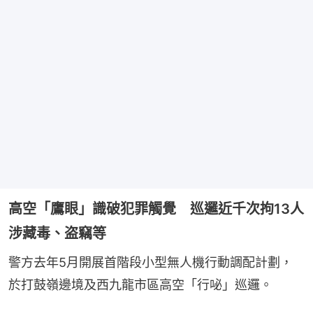
高空「鷹眼」識破犯罪觸覺 巡邏近千次拘13人
涉藏毒、盗竊等
警方去年5月開展首階段小型無人機行動調配計劃，
於打鼓嶺邊境及西九龍市區高空「行咇」巡邏。