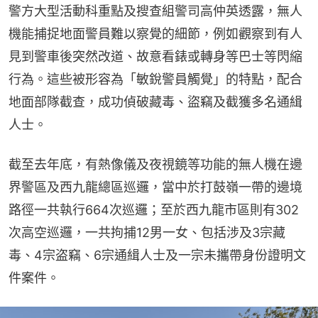
警方大型活動科重點及搜查組警司高仲英透露，無人
機能捕捉地面警員難以察覺的細節，例如觀察到有人
見到警車後突然改道、故意看錶或轉身等巴士等閃縮
行為。這些被形容為「敏銳警員觸覺」的特點，配合
地面部隊截查，成功偵破藏毒、盜竊及截獲多名通緝
人士。
截至去年底，有熱像儀及夜視鏡等功能的無人機在邊
界警區及西九龍總區巡邏，當中於打鼓嶺一帶的邊境
路徑一共執行664次巡邏；至於西九龍市區則有302
次高空巡邏，一共拘捕12男一女、包括涉及3宗藏
毒、4宗盗竊、6宗通緝人士及一宗未攜帶身份證明文
件案件。