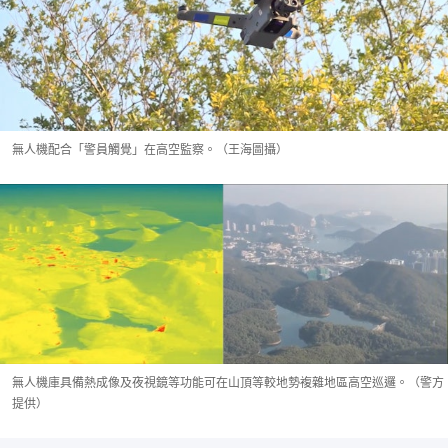
無人機配合「警員觸覺」在高空監察。（王海圖攝）
無人機庫具備熱成像及夜視鏡等功能可在山頂等較地勢複雜地區高空巡邏。（警方
提供）