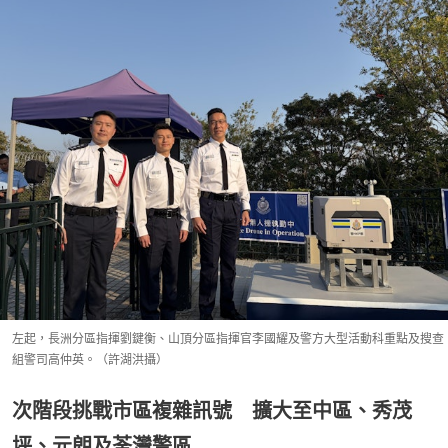
左起，長洲分區指揮劉鍵衡、山頂分區指揮官李國耀及警方大型活動科重點及搜查
組警司高仲英。（許湖洪攝）
次階段挑戰市區複雜訊號 擴大至中區、秀茂
坪、元朗及荃灣警區