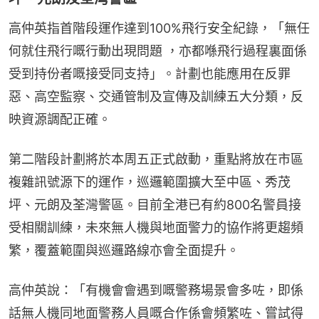
高仲英指首階段運作達到100%飛行安全紀錄，「無任
何就住飛行嘅行動出現問題 ，亦都喺飛行過程裏面係
受到持份者嘅接受同支持」。計劃也能應用在反罪
惡、高空監察、交通管制及宣傳及訓練五大分類，反
映資源調配正確。
第二階段計劃將於本周五正式啟動，重點將放在市區
複雜訊號源下的運作，巡邏範圍擴大至中區、秀茂
坪、元朗及荃灣警區。目前全港已有約800名警員接
受相關訓練，未來無人機與地面警力的協作將更趨頻
繁，覆蓋範圍與巡邏路線亦會全面提升。
高仲英說：「有機會會遇到嘅警務場景會多咗，即係
話無人機同地面警務人員嘅合作係會頻繁咗、嘗試得