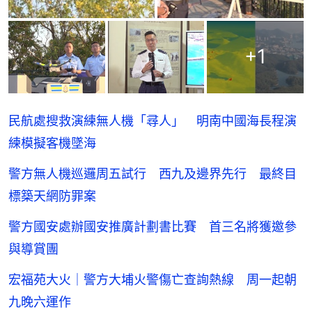
+
1
民航處搜救演練無人機「尋人」 明南中國海長程演
練模擬客機墜海
警方無人機巡邏周五試行 西九及邊界先行 最終目
標築天網防罪案
警方國安處辦國安推廣計劃書比賽 首三名將獲邀參
與導賞團
宏福苑大火｜警方大埔火警傷亡查詢熱線 周一起朝
九晚六運作