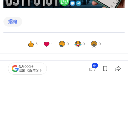
爆竊
5
1
0
0
0
64
在Google
港聞
突發
追蹤《香港01》
警巡掃將軍澳西貢 海陸空防村屋爆
竊 設路障搜山林無人機偵察