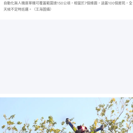
自動化無人機庫單機可覆蓋範圍達150公頃，相當於7個維園，涵蓋100個屋苑，全
天候不定時巡邏。（王海圖攝）