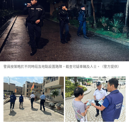
警員按策略於不同時段及地點設置路障，截查可疑車輛及人士。（警方提供）