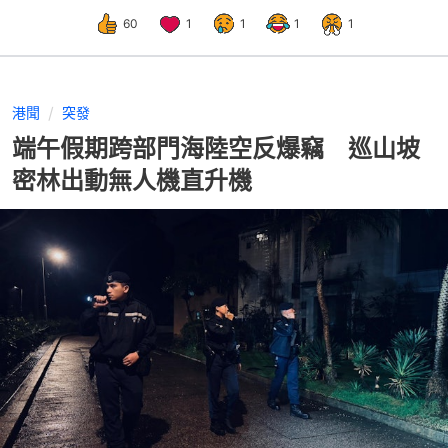
60
1
1
1
1
港聞
突發
端午假期跨部門海陸空反爆竊 巡山坡
密林出動無人機直升機