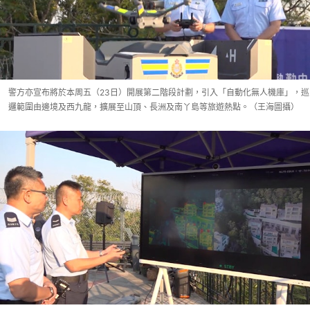
警方亦宣布將於本周五（23日）開展第二階段計劃，引入「自動化無人機庫」，巡
邏範圍由邊境及西九龍，擴展至山頂、長洲及南丫島等旅遊熱點。（王海圖攝）