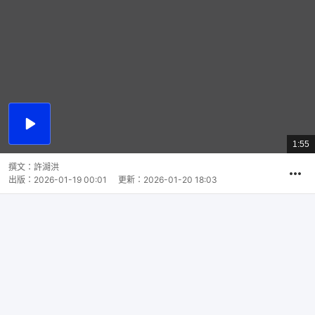
播
放
1:55
總
影
共
片
時
撰文：
許湖洪
間
出版：
2026-01-19 00:01
更新：
2026-01-20 18:03