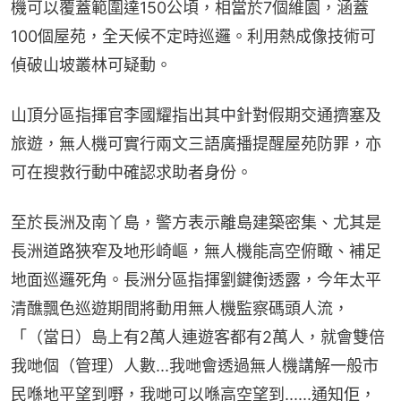
機可以覆蓋範圍達150公頃，相當於7個維園，涵蓋
100個屋苑，全天候不定時巡邏。利用熱成像技術可
偵破山坡叢林可疑動。
山頂分區指揮官李國耀指出其中針對假期交通擠塞及
旅遊，無人機可實行兩文三語廣播提醒屋苑防罪，亦
可在搜救行動中確認求助者身份。
至於長洲及南丫島，警方表示離島建築密集、尤其是
長洲道路狹窄及地形崎嶇，無人機能高空俯瞰、補足
地面巡邏死角。長洲分區指揮劉鍵衡透露，今年太平
清醮飄色巡遊期間將動用無人機監察碼頭人流，
「（當日）島上有2萬人連遊客都有2萬人，就會雙倍
我哋個（管理）人數...我哋會透過無人機講解一般市
民喺地平望到嘢，我哋可以喺高空望到......通知佢，