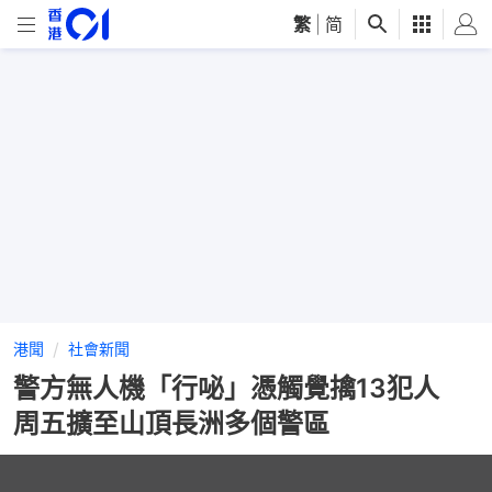
繁
|
简
港聞
社會新聞
警方無人機「行咇」憑觸覺擒13犯人
周五擴至山頂長洲多個警區