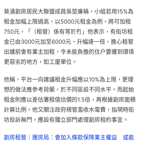
葵涌劏房居民大聯盟成員吳堃廉稱，小組若用15%為
租金加幅上限過高，以5000元租金為例，將可加租
750元，「（租管）係有等於冇」他表示，有街坊租
金已由3000元加至6000元，升幅達一倍，擔心租管
出爐前會有業主加租，令未能負擔的住户要遷到環境
更惡劣的地方，如工廈單位。
他稱，平台一向建議租金升幅應以10%為上限，更理
想的做法應參考荷蘭，於不同區設不同水平。而起始
租金則應以差估署租值估價的1.5倍，再根據劏房面積
計算比例。他又關注政府規管濫收水電費，指現時街
坊投訴無門，應設有獨立部門處理劏房租約事宜。
劏房租管｜運房局：會加入條款保障業主權益 或能