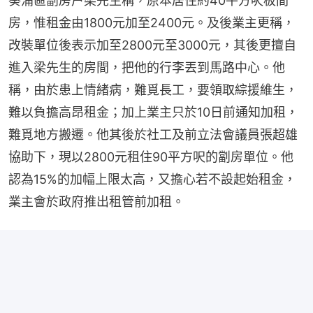
葵涌區劏房户梁先生稱，原本居住約40平方呎板間
房，惟租金由1800元加至2400元。及後業主更稱，
改裝單位後表示加至2800元至3000元，其後更擅自
進入梁先生的房間，把他的行李丟到馬路中心。他
稱，由於患上情緒病，難覓長工，要領取綜援維生，
難以負擔高昂租金；加上業主只於10日前通知加租，
難覓地方搬遷。他其後於社工及前立法會議員張超雄
協助下，現以2800元租住90平方呎的劏房單位。他
認為15%的加幅上限太高，又擔心若不設起始租金，
業主會於政府推出租管前加租。