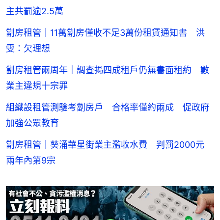
主共罰逾2.5萬
劏房租管｜11萬劏房僅收不足3萬份租賃通知書 洪
雯：欠理想
劏房租管兩周年｜調查揭四成租戶仍無書面租約 數
業主違規十宗罪
組織設租管測驗考劏房戶 合格率僅約兩成 促政府
加強公眾教育
劏房租管｜葵涌華星街業主濫收水費 判罰2000元
兩年內第9宗