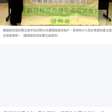
觀塘劏房居民關注組早前訪問94名觀塘區劏房租戶，發現有97%受訪者遇到業主違
反租管條例。（觀塘劏房居民關注組提供）