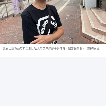
梁女士認為公屋租金對比私人屋苑已經是十分便宜，知足最重要。（陳巧恩攝）