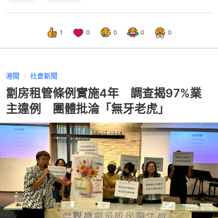
1
0
0
0
0
港聞
社會新聞
劏房租管條例實施4年 調查揭97%業
主違例 團體批淪「無牙老虎」