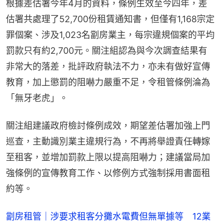
根據差估署今年4月的資料，條例生效至今四年，差
估署共處理了52,700份租賃通知書，但僅有1,168宗定
罪個案、涉及1,023名劏房業主，每宗違規個案的平均
罰款只有約2,700元。關注組認為與今次調查結果有
非常大的落差，批評政府執法不力，亦未有做好宣傳
教育，加上懲罰的阻嚇力嚴重不足，令租管條例淪為
「無牙老虎」。
關注組建議政府檢討條例成效，期望差估署加強上門
巡查，主動識別業主違規行為，不再將舉證責任轉嫁
至租客，並增加罰款上限以提高阻嚇力；建議當局加
強條例的宣傳教育工作、以修例方式強制採用書面租
約等。
劏房租管｜涉要求租客分攤水電費但無單據等 12業