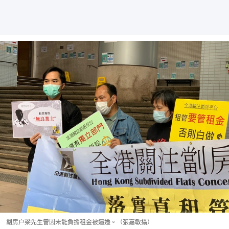
劏房户梁先生曾因未能負擔租金被逼遷。（張嘉敏攝）