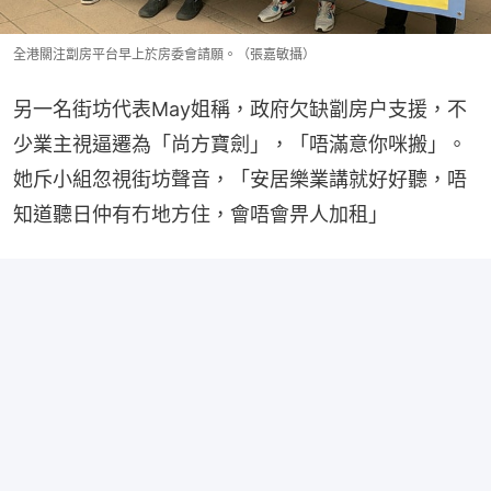
全港關注劏房平台早上於房委會請願。（張嘉敏攝）
另一名街坊代表May姐稱，政府欠缺劏房户支援，不
少業主視逼遷為「尚方寶劍」，「唔滿意你咪搬」。
她斥小組忽視街坊聲音，「安居樂業講就好好聽，唔
知道聽日仲有冇地方住，會唔會畀人加租」