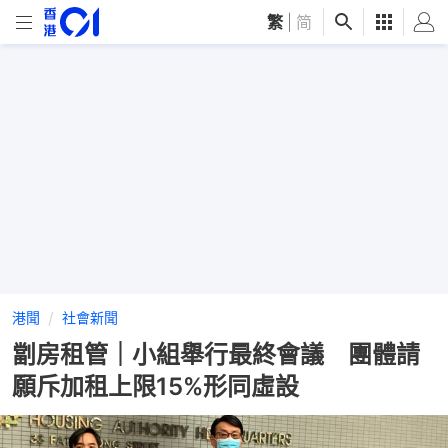
繁
|
简
港聞
社會新聞
劏房租管｜小組舉行最終會議 團體請
願斥加租上限15%形同虛設