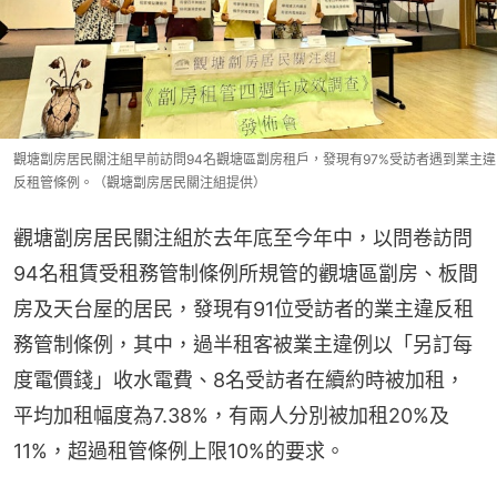
觀塘劏房居民關注組早前訪問94名觀塘區劏房租戶，發現有97%受訪者遇到業主違
反租管條例。（觀塘劏房居民關注組提供）
觀塘劏房居民關注組於去年底至今年中，以問卷訪問
94名租賃受租務管制條例所規管的觀塘區劏房、板間
房及天台屋的居民，發現有91位受訪者的業主違反租
務管制條例，其中，過半租客被業主違例以「另訂每
度電價錢」收水電費、8名受訪者在續約時被加租，
平均加租幅度為7.38%，有兩人分別被加租20%及
11%，超過租管條例上限10%的要求。