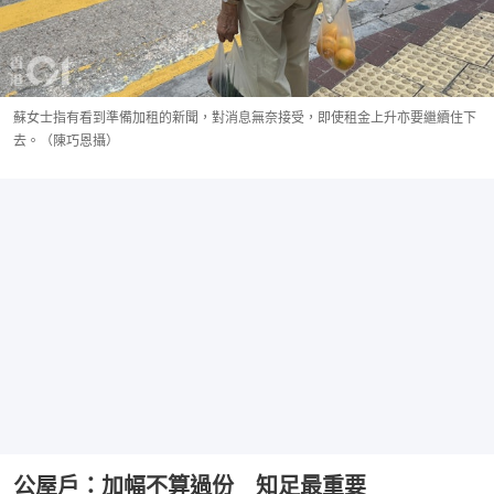
蘇女士指有看到準備加租的新聞，對消息無奈接受，即使租金上升亦要繼續住下
去。（陳巧恩攝）
公屋戶：加幅不算過份 知足最重要