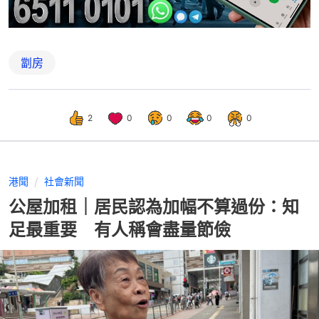
劏房
2
0
0
0
0
港聞
社會新聞
公屋加租｜居民認為加幅不算過份：知
足最重要 有人稱會盡量節儉