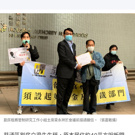
劏房租務管制研究工作小組主席梁永祥於會議前接請願信。（張嘉敏攝）