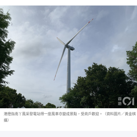
港燈指南丫風采發電站得一座風車亦變成景點，受商戶歡迎。（資料圖片／黃金棋
攝）