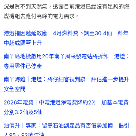
況是買不到天然氣，透露目前港燈已經沒有足夠的燃
煤機組去應付高峰的電力需求。
港燈指因遞延效應 4月燃料費下調至30.4仙 料年
中起或顯著上升
南丫島地標啟用20年南丫風采發電站將拆卸 港燈：
專用零件已停產
南丫海難｜港燈：將仔細審視判辭 評估進一步提升
安全空間
2026年電費｜中電港燈淨電費降約2% 加基本電費
分別3.2仙及5仙
油價升｜專家：留意石油副產品有否借勢加價 倡引
入95、92號汽油