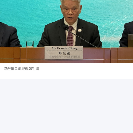
港燈董事總經理鄭祖瀛