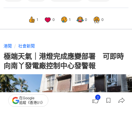
1
0
1
0
0
港聞
社會新聞
極端天氣｜港燈完成應變部署 可即時
向南丫發電廠控制中心發警報
2
在Google
追蹤《香港01》