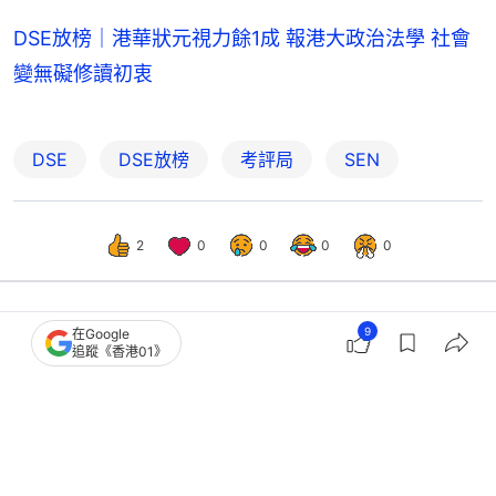
DSE放榜｜港華狀元視力餘1成 報港大政治法學 社會
變無礙修讀初衷
DSE
DSE放榜
考評局
SEN
2
0
0
0
0
9
在Google
港聞
突發
追蹤《香港01》
港島停電｜數間DSE試場照明短暫閃爍
或轉暗 考評局：沒影響考試