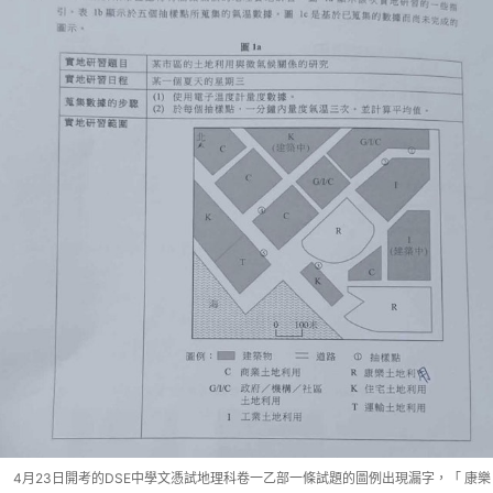
4月23日開考的DSE中學文憑試地理科卷一乙部一條試題的圖例出現漏字，「 康樂