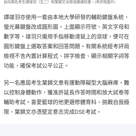
自向兩名考生譚竣羽（左二）和葉錦文派發成績通知書。(考評局圖片)
譚竣羽亦使用一套由本地大學研發的輔助鍵盤系統，
螢光幕鍵盤改成圓形圖，上面顯示符號、英文字母和
數字等，竣羽只需用手指移動滑鼠上的滾球，便可在
圓形鍵盤上選取答案和回答問題。有關系統經考評局
檢視不含內置計算程式、拼字檢查、顯示相關字詞等
功能，確保考試公平公正。
另一名應屆考生葉錦文患有運動障礙型大腦麻痺，難
以控制身體動作，獲准許延長作答時間和放大試卷等
輔助考試。喜愛籃球的他更選修體育科，挑戰自我極
限，葉錦文亦憑堅定意志完成DSE考試。