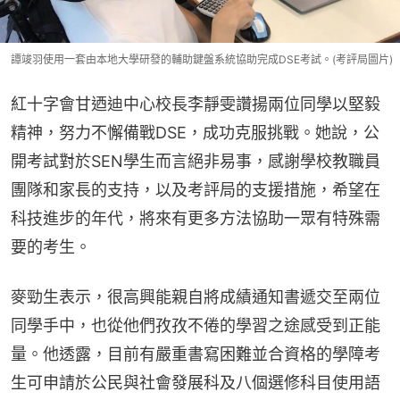
譚竣羽使用一套由本地大學研發的輔助鍵盤系統協助完成DSE考試。(考評局圖片)
紅十字會甘迺迪中心校長李靜雯讚揚兩位同學以堅毅
精神，努力不懈備戰DSE，成功克服挑戰。她說，公
開考試對於SEN學生而言絕非易事，感謝學校教職員
團隊和家長的支持，以及考評局的支援措施，希望在
科技進步的年代，將來有更多方法協助一眾有特殊需
要的考生。
麥勁生表示，很高興能親自將成績通知書遞交至兩位
同學手中，也從他們孜孜不倦的學習之途感受到正能
量。他透露，目前有嚴重書寫困難並合資格的學障考
生可申請於公民與社會發展科及八個選修科目使用語