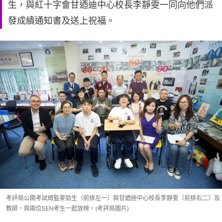
生，與紅十字會甘迺迪中心校長李靜雯一同向他們派
發成績通知書及送上祝福。
考評局公開考試總監麥勁生（前排左一）與甘迺迪中心校長李靜雯（前排右二）及
教師，與兩位SEN考生一起放榜。(考評局圖片)