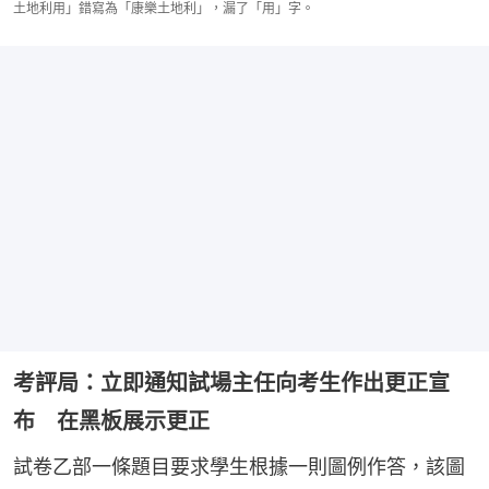
土地利用」錯寫為「康樂土地利」，漏了「用」字。
考評局：立即通知試場主任向考生作出更正宣
布 在黑板展示更正
試卷乙部一條題目要求學生根據一則圖例作答，該圖