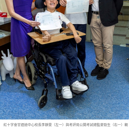
紅十字會甘迺迪中心校長李靜雯（左一）與考評局公開考試總監麥勁生（右一）親