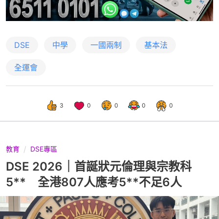
DSE
中學
一國兩制
基本法
全運會
3
0
0
0
0
教育
DSE專區
DSE 2026｜首誕狀元倫理與宗教科
5** 全港807人應考5**不足6人