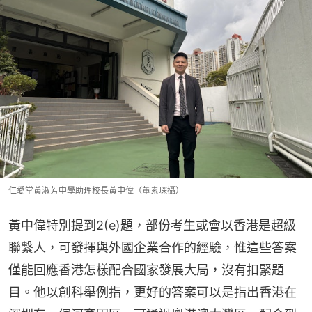
仁愛堂黃淑芳中學助理校長黃中偉（董素琛攝）
黃中偉特別提到2(e)題，部份考生或會以香港是超級
聯繫人，可發揮與外國企業合作的經驗，惟這些答案
僅能回應香港怎樣配合國家發展大局，沒有扣緊題
目。他以創科舉例指，更好的答案可以是指出香港在