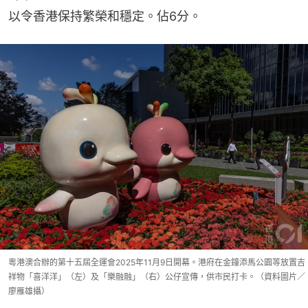
以令香港保持繁榮和穩定。佔6分。
粵港澳合辦的第十五屆全運會2025年11月9日開幕。港府在金鐘添馬公園等放置吉
祥物「喜洋洋」（左）及「樂融融」（右）公仔宣傳，供市民打卡。（資料圖片／
廖雁雄攝）