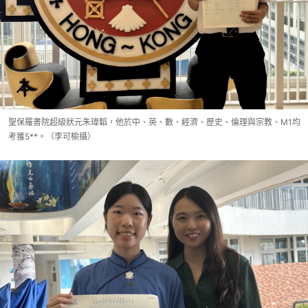
聖保羅書院超級狀元朱瑋韜，他於中、英、數、經濟、歷史、倫理與宗教、M1均
考獲5**。（李可榆攝）