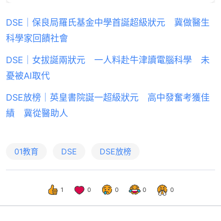
DSE｜保良局羅氏基金中學首誕超級狀元 冀做醫生
科學家回饋社會
DSE｜女拔誕兩狀元 一人料赴牛津讀電腦科學 未
憂被AI取代
DSE放榜｜英皇書院誕一超級狀元 高中發奮考獲佳
績 冀從醫助人
01教育
DSE
DSE放榜
1
0
0
0
0