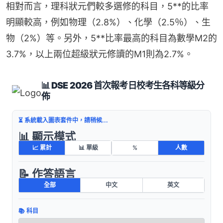
相對而言，理科狀元們較多選修的科目，5**的比率
明顯較高，例如物理（2.8%）、化學（2.5％）、生
物（2%）等。另外，5**比率最高的科目為數學M2的
3.7%，以上兩位超級狀元修讀的M1則為2.7%。
📊 DSE 2026 首次報考日校考生各科等級分
佈
⏳ 系統載入圖表套件中，請稍候...
📊 顯示模式
📈 累計
📊 單級
%
人數
📝 作答語言
全部
中文
英文
📚 科目