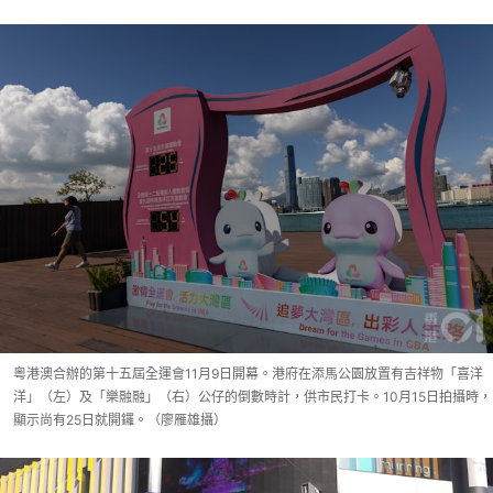
粵港澳合辦的第十五屆全運會11月9日開幕。港府在添馬公園放置有吉祥物「喜洋
洋」（左）及「樂融融」（右）公仔的倒數時計，供市民打卡。10月15日拍攝時，
顯示尚有25日就開鑼。（廖雁雄攝）