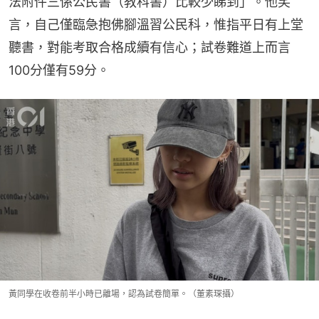
法附件三係公民書（教科書）比較少睇到」。他笑
言，自己僅臨急抱佛腳溫習公民科，惟指平日有上堂
聽書，對能考取合格成續有信心；試卷難道上而言
100分僅有59分。
黃同學在收卷前半小時已離場，認為試卷簡單。（董素琛攝）