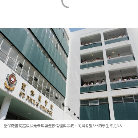
聖保羅書院超級狀元朱瑋韜選修倫理與宗教，同屆考獲5**的學生不足6人。