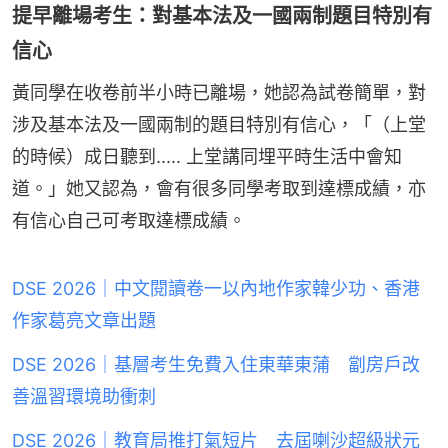
提早離場考生：對基本法及一國兩制題目特別有
信心
黃同學在收卷前半小時已離場，她認為試卷簡單，對
涉及基本法及一國兩制的題目特別有信心，「（上堂
的時候）成日聽到..... 上堂講同埋平時生活中會知
道。」她又認為，會有很多同學考取到達標成績，亦
有信心自己可考取達標成績。
DSE 2026｜中文閱讀卷一以內地作家韓少功、香港
作家葛亮文章出題
DSE 2026｜基層考生免費入住東華東蒲 劏房戶改
善溫習環境助衝刺
DSE 2026｜教育局推打氣短片 去屆喇沙超級狀元