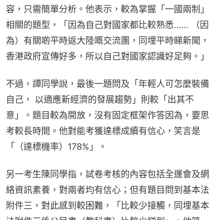
容，只需簡單分析。他表示，較為掌握「一國兩制」
相關的題型，「因為自己對國家都比較熟悉...... （因
為）有關啲平時返大陸嘅交流團，同埋平時睇新聞，
香港政府宣傳好多，所以自己對國家認識好足夠。」
不過，譚同學說，最後一題問及「年輕人可怎麼裝備
自己， 以適應新經濟的發展趨勢」則較「出其不
意」。題目較為開放，沒有固定框架作答因為，要思
考較長時間。他對能考獲達標成續有信心，笑言是
「（達標機率）178%」。
另一考生陳同學指，試卷考核的內容包括全運會及網
絡資訊素養，對兩者均有信心；但有題目問到基本法
附件三，對此感到較困難，「比較少接觸，同埋基本