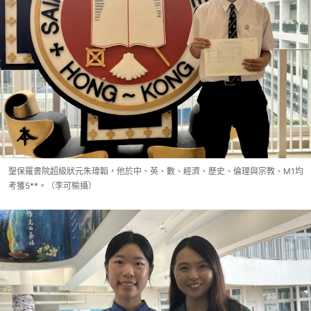
聖保羅書院超級狀元朱瑋韜，他於中、英、數、經濟、歷史、倫理與宗教、M1均
考獲5**。（李可榆攝）