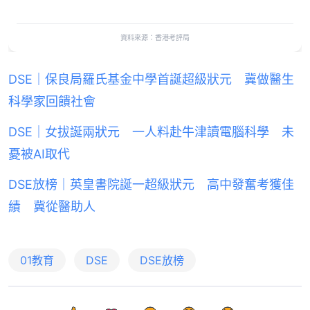
資料來源：香港考評局
DSE｜保良局羅氏基金中學首誕超級狀元 冀做醫生
科學家回饋社會
DSE｜女拔誕兩狀元 一人料赴牛津讀電腦科學 未
憂被AI取代
DSE放榜｜英皇書院誕一超級狀元 高中發奮考獲佳
績 冀從醫助人
01教育
DSE
DSE放榜