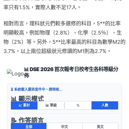
率只有1.5%，實際人數不足17人。
相對而言，理科狀元們較多選修的科目，5**的比率
明顯較高，例如物理（2.8%）、化學（2.5％）、生
物（2%）等。另外，5**比率最高的科目為數學M2的
3.7%，以上兩位超級狀元修讀的M1則為2.7%。
📊 DSE 2026 首次報考日校考生各科等級分
佈
⏳ 系統載入圖表套件中，請稍候...
📊 顯示模式
📈 累計
📊 單級
%
人數
📝 作答語言
全部
中文
英文