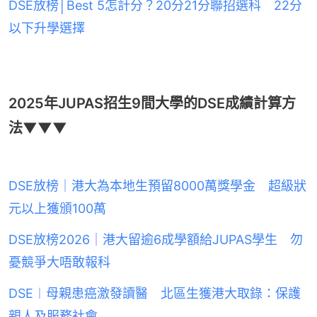
DSE放榜│Best 5怎計分？20分21分聯招選科 22分
以下升學選擇
2025年JUPAS招生9間大學的DSE成績計算方
法▼▼▼
DSE放榜｜港大為本地生預留8000萬獎學金 超級狀
元以上獲頒100萬
DSE放榜2026｜港大留逾6成學額給JUPAS學生 勿
憂競爭大唔敢報科
DSE︱母親患癌激發讀醫 北區生獲港大取錄：保護
親人及服務社會