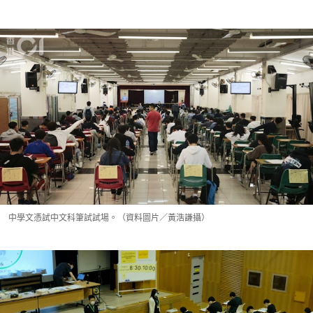
中學文憑試中文科筆試試場。（資料圖片／黃浩謙攝）