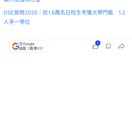
DSE放榜2026｜近1.6萬名日校生考獲大學門檻 1.2
人爭一學位
5
在Google
DSE
文憑試
考評局
DSE放榜
追蹤《香港01》
放榜
5
0
0
0
2
熱話
開罐
DSE放榜｜ALeve拎A難過 DSE5**？
網民：做過past paper就明