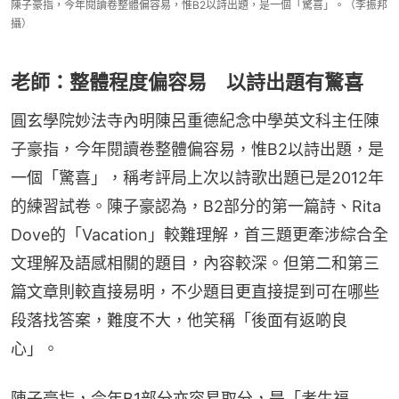
陳子豪指，今年閱讀卷整體偏容易，惟B2以詩出題，是一個「驚喜」。（李振邦
攝）
老師：整體程度偏容易 以詩出題有驚喜
圓玄學院妙法寺內明陳呂重德紀念中學英文科主任陳
子豪指，今年閱讀卷整體偏容易，惟B2以詩出題，是
一個「驚喜」，稱考評局上次以詩歌出題已是2012年
的練習試卷。陳子豪認為，B2部分的第一篇詩、Rita 
Dove的「Vacation」較難理解，首三題更牽涉綜合全
文理解及語感相關的題目，內容較深。但第二和第三
篇文章則較直接易明，不少題目更直接提到可在哪些
段落找答案，難度不大，他笑稱「後面有返啲良
心」。
陳子豪指，今年B1部分亦容易取分，是「考生福