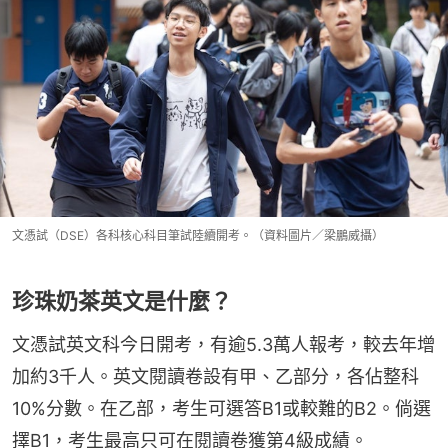
文憑試（DSE）各科核心科目筆試陸續開考。（資料圖片／梁鵬威攝）
珍珠奶茶英文是什麼？
文憑試英文科今日開考，有逾5.3萬人報考，較去年增
加約3千人。英文閱讀卷設有甲、乙部分，各佔整科
10%分數。在乙部，考生可選答B1或較難的B2。倘選
擇B1，考生最高只可在閱讀卷獲第4級成績。