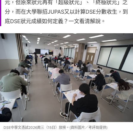
元，但原來狀元再有「超級狀元」、「終極狀元」之
分，而在大學聯招JUPAS又以計算DSE分數收生，到
底DSE狀元成績如何定義？一文看清解說。
DSE中學文憑試2026周三（15日）放榜。(資料圖片／考評局提供)