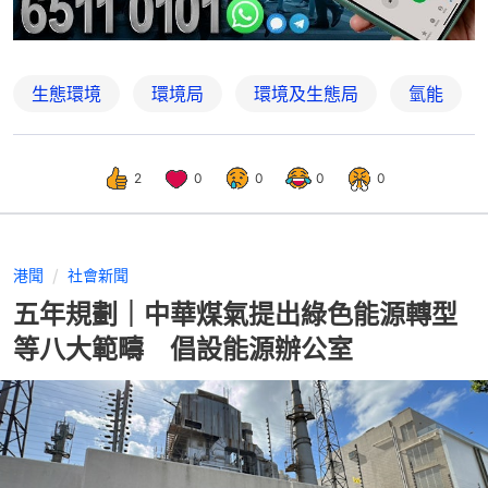
生態環境
環境局
環境及生態局
氫能
2
0
0
0
0
港聞
社會新聞
五年規劃｜中華煤氣提出綠色能源轉型
等八大範疇 倡設能源辦公室