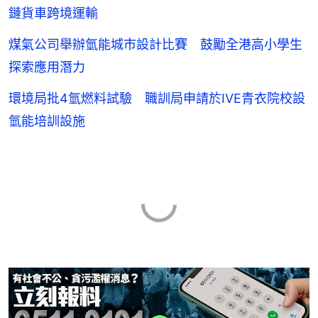
鏈貨車跨境運輸
煤氣公司舉辦氫能城市設計比賽 鼓勵全港高小學生
探索應用潛力
環境局批4氫燃料試驗 職訓局申請於IVE青衣院校設
氫能培訓設施