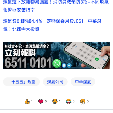
煤氣爐下放雜物易漏氣！消防員教預防3招+不同燃氣
報警器安裝指南
煤氣費8.1起加4.4% 定額保養月費加$1 中華煤
氣：北都需大投資
「十五五」規劃
煤氣公司
中華煤氣
1
0
1
0
0