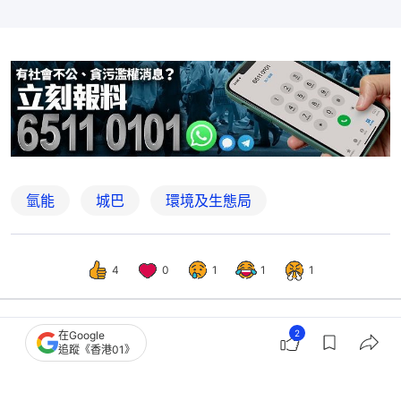
氫能
城巴
環境及生態局
4
0
1
1
1
2
在Google
港聞
社會新聞
追蹤《香港01》
氫能｜韓國現代汽車集團牽頭 推動在