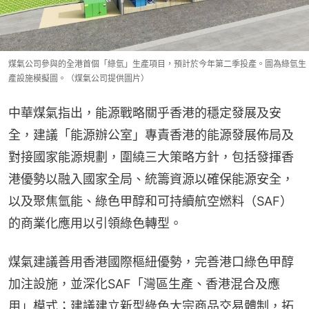
煤氣公司參與的全港首個「綠氫」生產項目，預計於今年第二季投產。圖為綠氫生
產設施模擬圖。（煤氣公司提供圖片）
中華煤氣指出，能源戰略關乎香港的穩定發展及安
全，建議「能源辦公室」專責香港的能源發展佈局及
對接國家能源規劃，圍繞三大策略方針，包括發揮香
港優勢以融入國家全局、統籌資源以確保能源安全，
以及聚焦氫能、綠色甲醇和可持續航空燃料（SAF）
的商業化應用以引領綠色轉型。
煤氣建議善用香港國際樞紐優勢，完善港口綠色甲醇
加注設施，並深化SAF「灣區生產、香港混合及應
用」模式；建議建立新型綠色大宗商品交易體制，拓