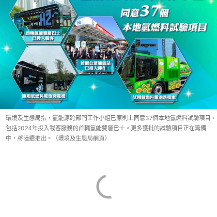
環境及生態局指，氫能源跨部門工作小組已原則上同意37個本地氫燃料試驗項目，
包括2024年投入載客服務的首輛氫能雙層巴士。更多獲批的試驗項目正在籌備
中，將陸續推出。（環境及生態局網頁）