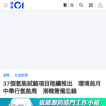
繁
|
简
港聞
社會新聞
37個氫能試驗項目陸續推出 環境局月
中舉行氫能周 港韓簽備忘錄