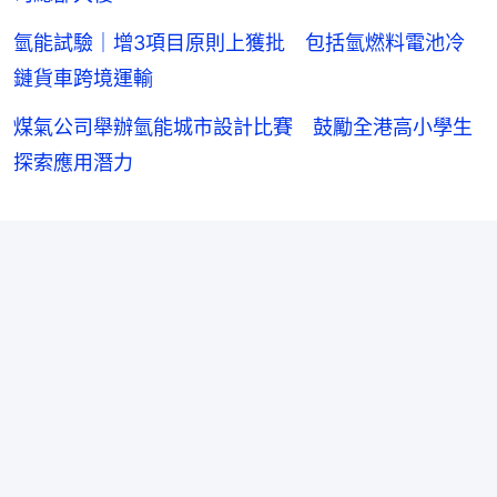
氫能試驗｜增3項目原則上獲批 包括氫燃料電池冷
鏈貨車跨境運輸
煤氣公司舉辦氫能城市設計比賽 鼓勵全港高小學生
探索應用潛力