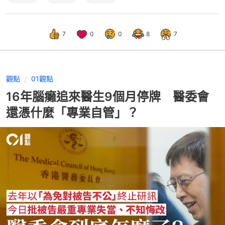
7
0
0
8
7
觀點
01觀點
16年腦癱追來醫生9個月停牌 醫委會
還憑什麼「專業自管」？