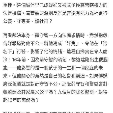
重挫。這個誠信早已成疑卻又被賦予極高管轄權力的
法定機構，着實需要深刻反省是否還有能力為社會行
公義、守專業、護社群？
再看裁決本身。薛守智一方向法庭求情時，竟然抱怨
傳媒報道對他不公，將他寫成「奸角」，令他在「污
名下」行醫，影響了他的情緒。這種自辯實在令人齒
冷！16年前，因為薛守智的疏忽，黎遠建剛出生便腦
癱——他影響的是一個孩子的一生和一個家庭的未
來，但他關心的竟然是自己的名譽和前途。如果傳媒
廣泛報道就是對薛守智不公，那麼薛守智和醫委會對
黎遠建及其家屬又公平嗎？九個月的除名懲罰，對得
起16年的煎熬嗎？