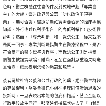
色時，醫生群體往往會條件反射式地舉起「專業自
主」的大旗，警告政界與公眾「勿以政治干預專
業」。無可否認，醫療診斷確實需要極高的臨床專業
知識，外行也難以對手術台上的高低對錯作出技術性
評判；然而，「專業判斷」和「裁決公正」從來就不
是同一回事。專業判斷是指醫生在醫療過程中，是否
符合當年的醫學標準與程序；而裁決公正則是指當一
個醫生被證實欺騙、隱瞞、甚至在面對嚴重過失時毫
無悔意，應該得到怎樣的懲罰和規管。
後者屬於社會公義和公共行政的範疇，絕非醫生群體
的專業權利。醫委會研訊小組在處理同儕涉嫌違規的
投訴時，一旦表現出本能的包庇和拖延，甚至企圖以
行政手段放生同行，那麼這個機構就失去了「自我監