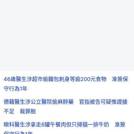
46歲醫生涉超市偷麵包刺身等逾200元食物 准簽保
守行為1年
德籍醫生涉公立醫院偷麻醉藥 官指被告可疑惟證據
不足 裁罪脫
眼科醫生涉拿走6罐午餐肉但只掃描一排牛奶 准簽