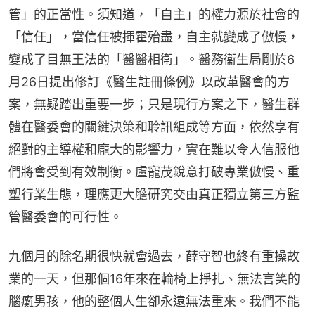
管」的正當性。須知道，「自主」的權力源於社會的
「信任」，當信任被揮霍殆盡，自主就變成了傲慢，
變成了目無王法的「醫醫相衛」。醫務衞生局剛於6
月26日提出修訂《醫生註冊條例》以改革醫會的方
案，無疑踏出重要一步；只是現行方案之下，醫生群
體在醫委會的關鍵決策和聆訊組成等方面，依然享有
絕對的主導權和龐大的影響力，實在難以令人信服他
們將會受到有效制衡。盧寵茂銳意打破專業傲慢、重
塑行業生態，理應更大膽研究交由真正獨立第三方監
管醫委會的可行性。
九個月的除名期很快就會過去，薛守智也終有重操故
業的一天，但那個16年來在輪椅上掙扎、無法言笑的
腦癱男孩，他的整個人生卻永遠無法重來。我們不能