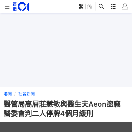
繁
|
简
港聞
社會新聞
醫管局高層莊慧敏與醫生夫Aeon盜竊
醫委會判二人停牌4個月緩刑