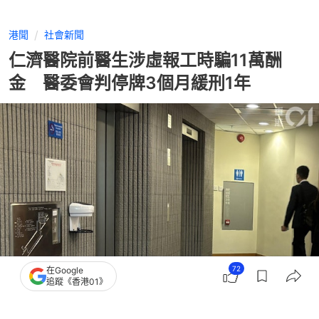
港聞
社會新聞
仁濟醫院前醫生涉虛報工時騙11萬酬
金 醫委會判停牌3個月緩刑1年
72
在Google
追蹤《香港01》
撰文：
林子慰
出版：
2026-07-31 14:19
更新：
2026-07-31 14:48