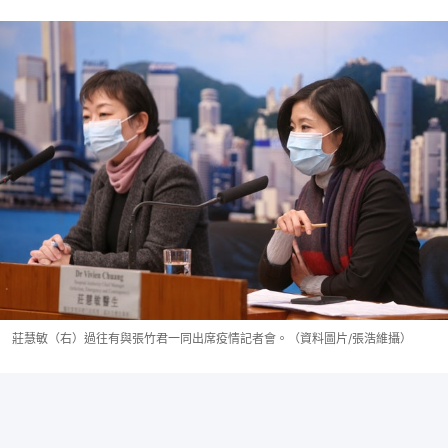
莊慧敏（右）過往有與張竹君一同出席疫情記者會。（資料圖片/張浩維攝）