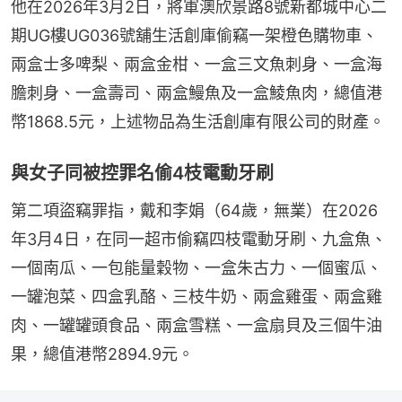
他在2026年3月2日，將軍澳欣景路8號新都城中心二
期UG樓UG036號舖生活創庫偷竊一架橙色購物車、
兩盒士多啤梨、兩盒金柑、一盒三文魚刺身、一盒海
膽刺身、一盒壽司、兩盒鰻魚及一盒鯪魚肉，總值港
幣1868.5元，上述物品為生活創庫有限公司的財產。
與女子同被控罪名偷4枝電動牙刷
第二項盜竊罪指，戴和李娟（64歲，無業）在2026
年3月4日，在同一超市偷竊四枝電動牙刷、九盒魚、
一個南瓜、一包能量穀物、一盒朱古力、一個蜜瓜、
一罐泡菜、四盒乳酪、三枝牛奶、兩盒雞蛋、兩盒雞
肉、一罐罐頭食品、兩盒雪糕、一盒扇貝及三個牛油
果，總值港幣2894.9元。