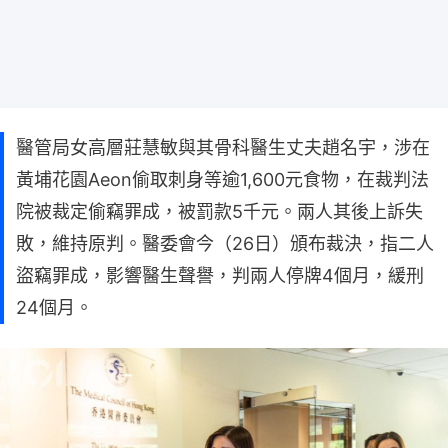
醫管局女高層莊慧敏與其骨科醫生丈夫趙名宇，涉在
黃埔花園Aeon偷取刺身等逾1,600元食物，在裁判法
院被裁定偷竊罪成，被罰款5千元。兩人其後上訴失
敗，維持原判。醫委會今（26日）頒布裁決，指二人
盜竊罪成，影響醫生聲譽，判兩人停牌4個月，緩刑
24個月。