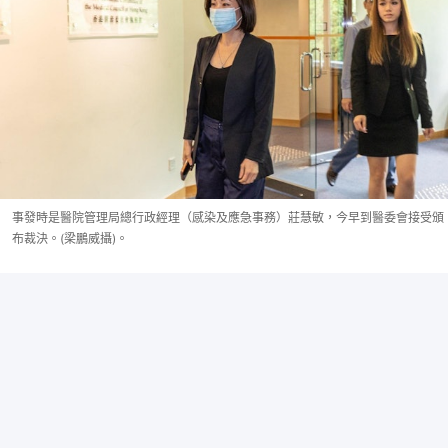
事發時是醫院管理局總行政經理（感染及應急事務）莊慧敏，今早到醫委會接受頒
布裁決。(梁鵬威攝)。