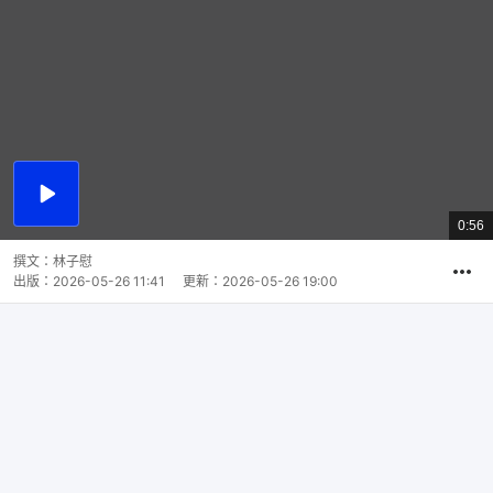
播
放
0:56
總
影
共
片
時
撰文：
林子慰
間
出版：
2026-05-26 11:41
更新：
2026-05-26 19:00