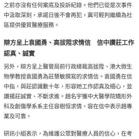
之前亦沒有任何案底及投訴紀錄。他們已從是次事件
中汲取深刻，承諾日後不會再犯，冀可輕判繼續為社
區提供優質醫療服務。
辯方呈上袁國勇、高拔陞求情信 信中讚莊工作
認真、誠實
另外，辯方呈上醫管局前行政總裁高拔陞、港大微生
物學教授袁國勇為莊慧敏撰寫的求情信。袁國勇在信
中指，與莊認識數十年，形容她工作認真及細心，並
讚揚莊誠實、不斷求進。趙名宇獲中大醫學院矯形外
科及創傷學系系主任容樹恒求情，容在信中表示趙專
業及可靠。
研訊小組表示，為維護公眾對醫療人員的信心，在考