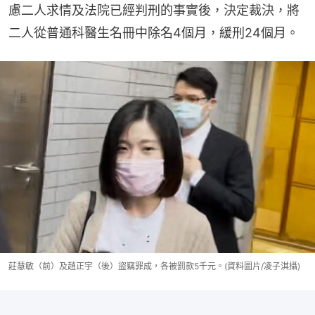
慮二人求情及法院已經判刑的事實後，決定裁決，將
二人從普通科醫生名冊中除名4個月，緩刑24個月。
莊慧敏（前）及趙正宇（後）盜竊罪成，各被罰款5千元。(資料圖片/凌子淇攝)