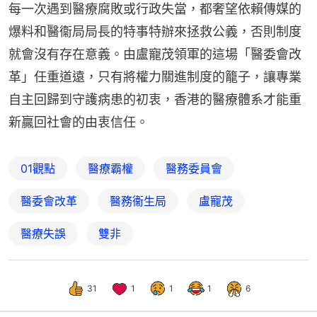
每一次遇到醫療腐敗或行政失當，都奢望依賴傳媒的
爆料和醫衞局局長的特事特辦來拯救公義，否則制度
就會沒有存在意義。由盧寵茂領軍的這場「醫委會改
革」任重道遠，只有將權力關進制度的籠子，讓專業
自主回歸到守護病患的初衷，香港的醫療體系才能重
新贏回社會的由衷信任。
01觀點
醫療霸權
醫務委員會
醫委會改革
醫務衞生局
盧寵茂
醫療失誤
雙非
31
1
1
1
6