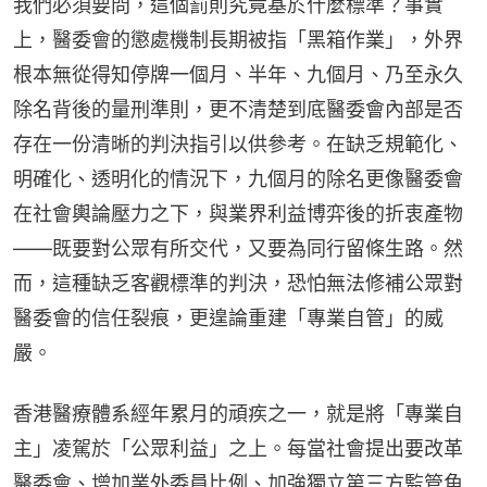
我們必須要問，這個罰則究竟基於什麼標準？事實
上，醫委會的懲處機制長期被指「黑箱作業」，外界
根本無從得知停牌一個月、半年、九個月、乃至永久
除名背後的量刑準則，更不清楚到底醫委會內部是否
存在一份清晰的判決指引以供參考。在缺乏規範化、
明確化、透明化的情況下，九個月的除名更像醫委會
在社會輿論壓力之下，與業界利益博弈後的折衷產物
——既要對公眾有所交代，又要為同行留條生路。然
而，這種缺乏客觀標準的判決，恐怕無法修補公眾對
醫委會的信任裂痕，更遑論重建「專業自管」的威
嚴。
香港醫療體系經年累月的頑疾之一，就是將「專業自
主」凌駕於「公眾利益」之上。每當社會提出要改革
醫委會、增加業外委員比例、加強獨立第三方監管角