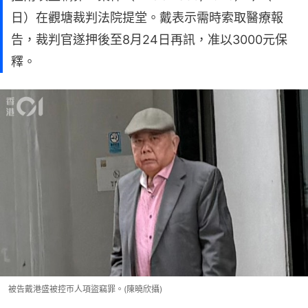
日）在觀塘裁判法院提堂。戴表示需時索取醫療報
告，裁判官遂押後至8月24日再訊，准以3000元保
釋。
被告戴港盛被控帀人項盜竊罪。(陳曉欣攝)