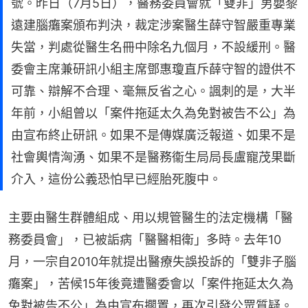
號。昨日（7月5日），醫務委員會就「雙非」男嬰黎
遠建腦癱案頒布判決，裁定涉案醫生薛守智嚴重專業
失當，判處從醫生名冊中除名九個月，不設緩刑。醫
委會主席兼研訊小組主席鄧惠瓊直斥薛守智的證供不
可靠、辯解不合理、毫無反省之心。諷刺的是，大半
年前，小組曾以「案件拖延太久為免對被告不公」為
由宣布終止研訊。如果不是傳媒廣泛報道、如果不是
社會輿情洶湧、如果不是醫務衞生局局長盧寵茂果斷
介入，這份公義恐怕早已經胎死腹中。
主要由醫生群體組成、用以規管醫生的法定機構「醫
務委員會」，已被詬病「醫醫相衛」多時。去年10
月，一宗自2010年就提出醫療失誤投訴的「雙非子腦
癱案」，苦候15年後竟遭醫委會以「案件拖延太久為
免對被告不公」為由宣布擱置，再次引發公眾質疑。