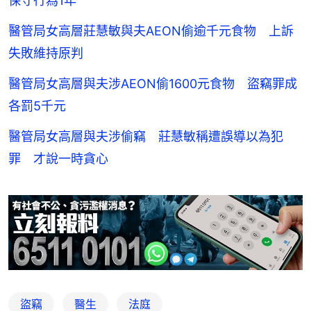
保守行為1年
醫管局女高層莊慧敏與夫AEON偷逾千元食物 上訴
失敗維持原判
醫管局女高層與夫涉AEON偷1600元食物 盜竊罪成
各罰5千元
醫管局女高層與夫涉偷竊 莊慧敏稱遭誤導以為犯
罪 才說一時貪心
盜竊
醫生
法庭