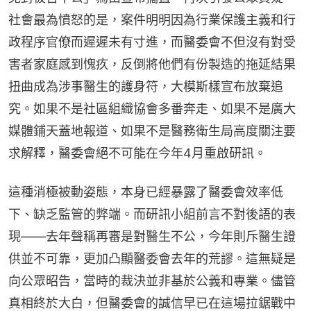
社會最為憤怒的是，案件明明因為行業保護主義和行
政程序官僚而遲遲未有寸進，而醫委會不但沒有對受
害者家庭感到愧疚，反倒將他們有份製造的拖延結果
扭曲成為涉事醫生的護身符，大模斯樣宣布放棄追
究。如果不是社區組織協會多番奔走、如果不是廣大
媒體鋪天蓋地報道、如果不是醫務衛生局高度關注要
求解釋，醫委會絕不可能在今年4月重啟研訊。
這種消極被動姿態，本身已經暴露了醫委會效率低
下、缺乏監管的弊端。而研訊小組前言不對後語的表
現——去年聲稱再審是對醫生不公，今年則斥醫生證
供並不可靠，更加凸顯醫委會去年的荒謬。這無疑是
向公眾昭告，當時的裁決並非基於公義和專業。儘管
真相終於大白，但醫委會的誠信早已在這場拉鋸戰中