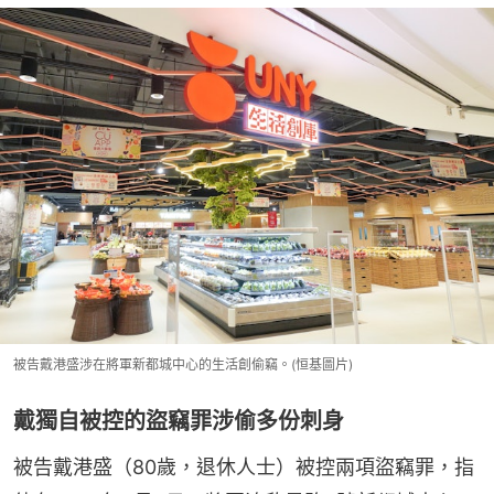
被告戴港盛涉在將軍新都城中心的生活創偷竊。(恒基圖片)
戴獨自被控的盜竊罪涉偷多份刺身
被告戴港盛（80歲，退休人士）被控兩項盜竊罪，指