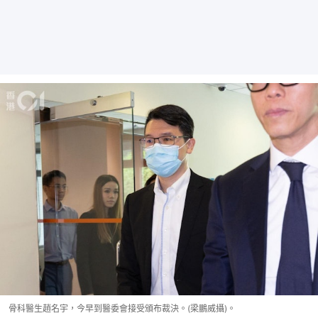
骨科醫生趙名宇，今早到醫委會接受頒布裁決。(梁鵬威攝)。