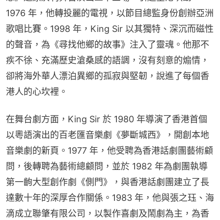
1976 年，他轉投麗的電視，以節目總監身份創辦亞洲
歌唱比賽。1998 年，King Sir 以其獨特、深沉而磁性
的聲音，為《尋找他鄉的故事》注入了靈魂。他那不
疾不徐、充滿歷史滄桑感的語調，沒有刻意的煽情，
卻將海外華人漂泊異鄉的孤寂與堅韌，說進了每個香
港人的心坎裡。
在舞台劇方面，King Sir 於 1980 年導演了香港首個
以粵語演出的百老匯音樂劇《夢斷城西》，開創本地
音樂劇的新頁。1977 年，他受聘為香港話劇團藝術顧
問，後轉聘為藝術總顧問，並於 1982 年為劇團執導
第一齣大型創作劇《側門》，與香港話劇團建立了長
達數十年的深厚合作關係。1983 年，他與張之珏、海
滴成立聯肇有限公司，以製作喜劇及鬧劇為主，為香