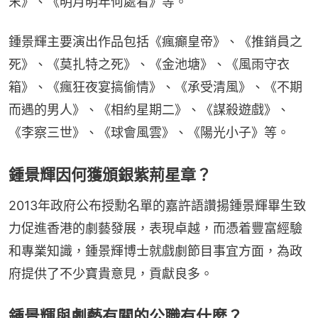
末》、《明月明年何處看》等。
鍾景輝主要演出作品包括《瘋癲皇帝》、《推銷員之
死》、《莫扎特之死》、《金池塘》、《風雨守衣
箱》、《瘋狂夜宴搞偷情》、《承受清風》、《不期
而遇的男人》、《相約星期二》、《謀殺遊戲》、
《李察三世》、《球會風雲》、《陽光小子》等。
鍾景輝因何獲頒銀紫荊星章？
2013年政府公布授勳名單的嘉許語讚揚鍾景輝畢生致
力促進香港的劇藝發展，表現卓越，而憑着豐富經驗
和專業知識，鍾景輝博士就戲劇節目事宜方面，為政
府提供了不少寶貴意見，貢獻良多。
鍾景輝與劇藝有關的公職有什麼？