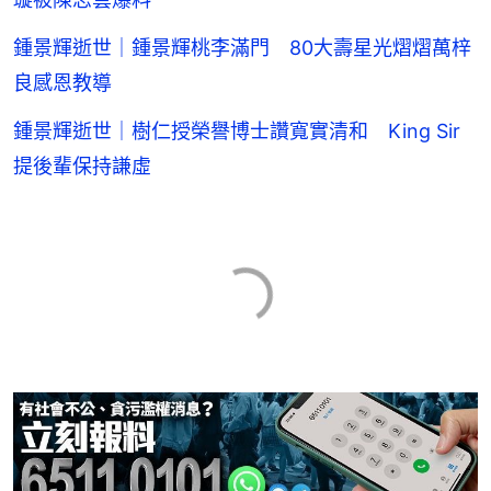
鍾景輝逝世｜鍾景輝桃李滿門 80大壽星光熠熠萬梓
良感恩教導
鍾景輝逝世｜樹仁授榮譽博士讚寬實清和 King Sir
提後輩保持謙虛