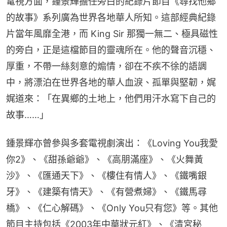
電視方面，鍾景輝擔任旁白的紀錄片節目《尋找他鄉
的故事》系列廣為世界各地華人所知。這部經典紀錄
片當年風靡全港，而 King Sir 那獨一無二、極具磁性
的旁白，正是這檔節目的靈魂所在。他的聲音沉穩、
厚重，不帶一絲刻意的煽情，卻在不疾不徐的語調
中，將漂泊在世界各地的華人血淚、孤單與堅韌，娓
娓道來：「在異鄉的土地上，他們用汗水寫下自己的
故事……」
鍾景輝亦曾參與多套電視劇演出：《Loving You我愛
你2》、《甜孫爺爺》、《高朋滿座》、《火舞黃
沙》、《匯通天下》、《樓住有情人》、《鐵嘴銀
牙》、《建築有情天》、《有營煮婦》、《鐵馬尋
橋》、《仁心解碼》、《Only You只有您》等。其他
節目主持包括《2003年中華狀元紅》、《清宮秘