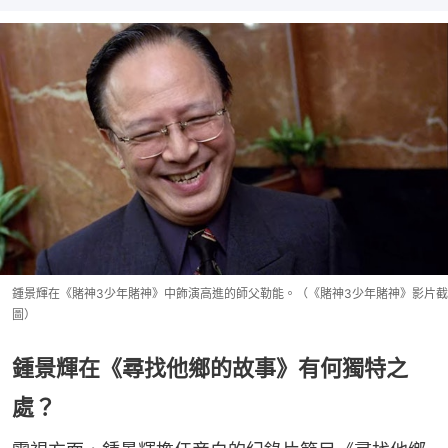
鍾景輝在《賭神3少年賭神》中飾演高進的師父勒能。（《賭神3少年賭神》影片截
圖）
鍾景輝在《尋找他鄉的故事》有何獨特之
處？