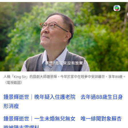
人稱「King Sir」的戲劇大師鍾景輝，今早於家中在睡夢中安詳離世，享年89歲。
（電視截圖）
鍾景輝逝世｜晚年疑入住護老院 去年過88歲生日身
形消瘦
鍾景輝逝世｜一生未婚無兒無女 唯一緋聞對象蘇杏
璇被陳志雲爆料