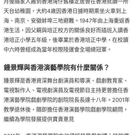
月後隨家人搬到香港灣仔舊樓定居曾在香港就讀一所
天台幼稚園，大約4歲因香港日據時期乘坐火車到上
海、南京、安徽蚌埠三地避難。1947年由上海重返香
港生活，因父親與培正校方的關係良好而插班入讀香
港培正小學五年級，後畢業於香港培正中學，在校讀
中六時曾經成為當年校際陸運會全場總冠軍。
鍾景輝與香港演藝學院有什麼關係？
鍾景輝是香港資深舞台劇演員和導演、戲劇教育家、
電視製作人、電視劇演員及電視節目主持更曾擔任香
港演藝學院戲劇學院的創院院長長達十八年。2001年
教學退休後，隨即擔任香港演藝學院戲劇學院顧問，
繼續為學院發展提供寶貴意見