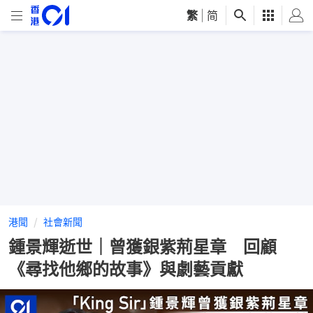
繁
|
简
港聞
社會新聞
鍾景輝逝世｜曾獲銀紫荊星章 回顧
《尋找他鄉的故事》與劇藝貢獻