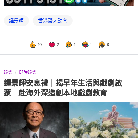
鍾景輝
香港藝人動向
10
2
1
1
0
娛樂
即時娛樂
鍾景輝安息禮｜揭早年生活與戲劇啟
蒙 赴海外深造創本地戲劇教育