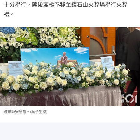
十分舉行，隨後靈柩奉移至鑽石山火葬場舉行火葬
禮。
鍾景輝安息禮。(吳子生攝)