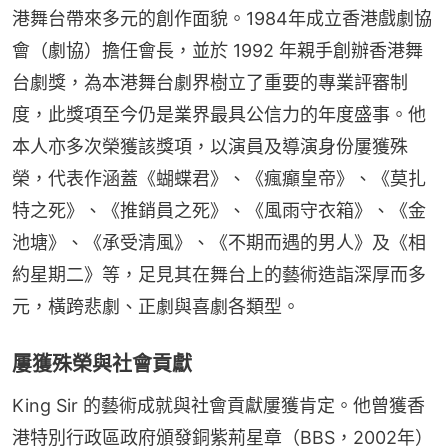
港舞台帶來多元的創作面貌。1984年成立香港戲劇協
會（劇協）擔任會長，並於 1992 年親手創辦香港舞
台劇獎，為本港舞台劇界樹立了重要的專業評審制
度，此獎項至今仍是業界最具公信力的年度盛事。他
本人亦多次榮獲該獎項，以演員及導演身份屢獲殊
榮，代表作涵蓋《蝴蝶君》、《瘋癲皇帝》、《莫扎
特之死》、《推銷員之死》、《風雨守衣箱》、《金
池塘》、《承受清風》、《不期而遇的男人》及《相
約星期二》等，足見其在舞台上的藝術造詣深厚而多
元，橫跨悲劇、正劇與喜劇各類型。
屢獲殊榮與社會貢獻
King Sir 的藝術成就與社會貢獻屢獲肯定。他曾獲香
港特別行政區政府頒發銅紫荊星章（BBS，2002年）