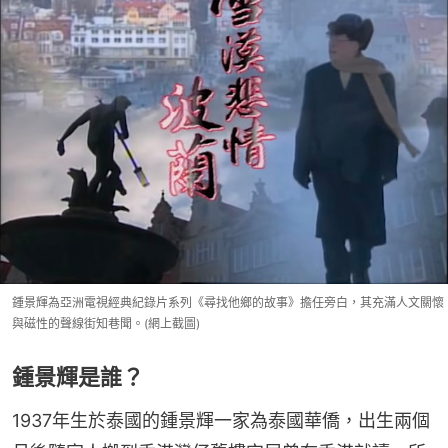
鍾景輝為亞洲電視經典紀錄片系列《尋找他鄉的故事》擔任旁白，其充滿人文關懷
與磁性的聲線街知巷聞。(網上截圖)
鍾景輝是誰？
1937年生於泰國的鍾景輝一家為泰國華僑，出生兩個