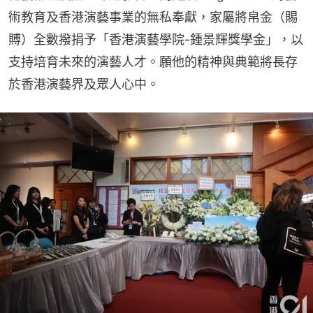
術教育及香港演藝事業的無私奉獻，家屬將帛金（賜
賻）全數撥捐予「香港演藝學院-鍾景輝獎學金」，以
支持培育未來的演藝人才。願他的精神與典範將長存
於香港演藝界及眾人心中。