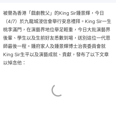
被譽為香港「戲劇教父」的King Sir鍾景輝，今日
（4/7）於九龍城浸信會舉行安息禮拜。King Sir一生
桃李滿門，在演藝界地位舉足輕重，今日大批演藝界
後輩、學生以及生前好友悉數到場，送別這位一代恩
師最後一程。鍾府家人及鍾景輝博士治喪委員會就
King Sir生平以及演藝成就、貢獻，發布了以下文章
以悼念他：