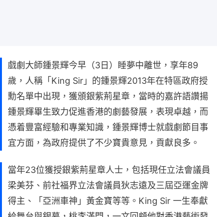
戲劇大師鍾景輝今早（3日）睡夢中離世，享年89
歲，人稱「King Sir」的鍾景輝2013年在特區政府授
勳名單中出現，獲頒銀紫荊星章，當時的嘉許語讚揚
鍾景輝畢生致力促進香港的劇藝發展，表現卓越，而
憑着豐富經驗和專業知識，鍾景輝博士就戲劇節目事
宜方面，為政府提供了不少寶貴意見，貢獻良多。
當年23位獲授銀紫荊星章人士，包括現任立法會議員
梁美芬、前社福界立法會議員狄志遠及三屆亞運金牌
得主、「亞洲車神」黃金寶等等。King Sir 一生奉獻
給舞台與銀幕，桃李滿門，一文回顧他對香港藝術發