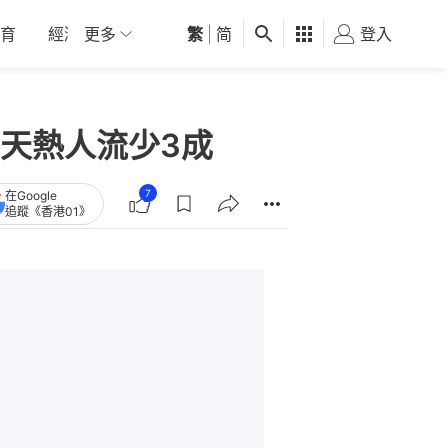
育
經濟
更多
01深圳
繁
觀點
|
简
健康
好食玩飛
登入
女
天熱人流少3成
7
在Google
追蹤《香港01》