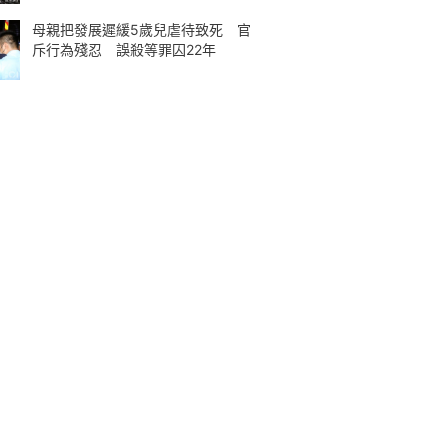
母親把發展遲緩5歲兒虐待致死 官
斥行為殘忍 誤殺等罪囚22年