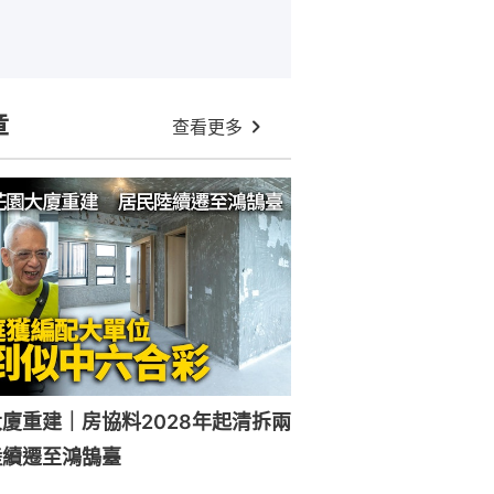
章
查看更多
廈重建｜房協料2028年起清拆兩
陸續遷至鴻鵠臺