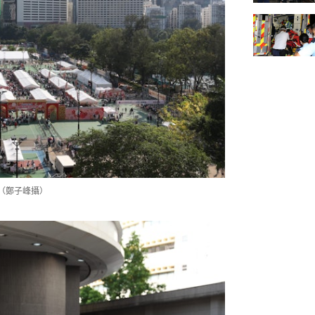
（鄭子峰攝）