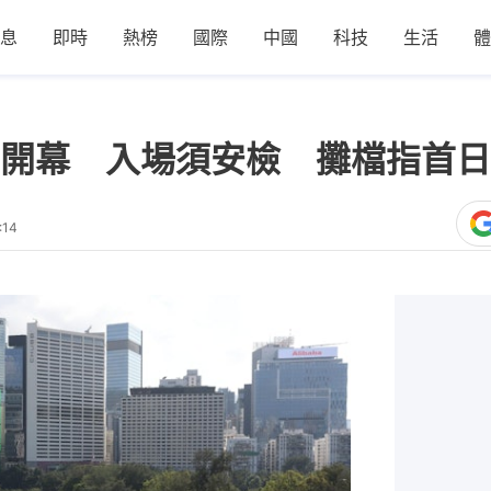
息
即時
熱榜
國際
中國
科技
生活
體
開幕 入場須安檢 攤檔指首日
:14