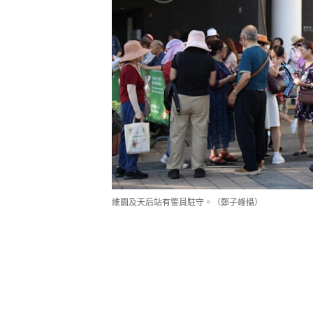
維園及天后站有警員駐守。（鄭子峰攝）