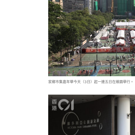
家鄉市集嘉年華今天（3日）起一連五日在維園舉行。