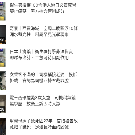
衞生署檢獲100盒港人遊日必買感冒
藥止痛藥 署方指含管制成分
奇景｜西貢海域上空周二晚飄浮10條
湖水藍光柱 料屬罕見光學現象
:58
日本止痛藥｜衞生署打擊非法售賣
即睇布洛芬、二氫可待因副作用
女乘客不滿的士司機稱接老婆 投訴
拒載 官認為司機非揀客裁罪脫
電車西環撞斃3歲女童 司機稱無錢
無學歷 放棄上訴即時入獄
:28
單親母虐子致死囚22年 官指被告故
意把子餓死 是漫長冷血的毀滅