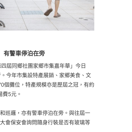
 有警車停泊在旁
第四屆同鄉社團家鄉市集嘉年華」今日
行。今年市集設特產展銷、家鄉美食、文
70個攤位，特產規模亦是歷屆之冠，有約
場費5元。
和巡邏，亦有警車停泊在旁。與往屆一
大會保安會詢問隨身行裝是否有玻璃等