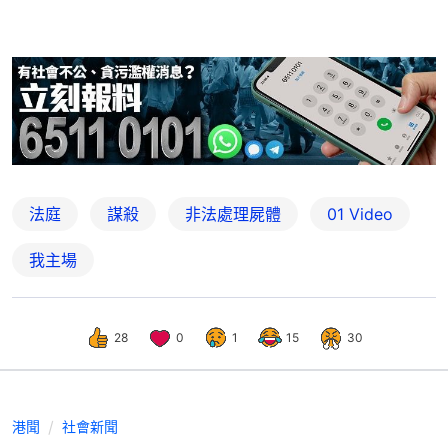
法庭
謀殺
非法處理屍體
01 Video
我主場
28
0
1
15
30
港聞
社會新聞