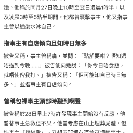
她。他稱於同月27日晚上10時至翌日凌晨1時半，以
及凌晨3時至5點半期間，他都曾襲擊事主，他又指事
主曾以通渠水淋自己。
指事主有自虐傾向且知時日無多
被告又稱，事主曾稱痛，並問：「點解要咁？唔知過
唔過到今晚……」被告便向她說：「你今日唔食飯，
就唔使俾我打。」被告又稱：「佢可能知自己時日無
多。」並指事主有自虐傾向。
曾稱包裸事主頭部時聽到啊聲
被告稱於28日早上7時許發現事主開始沒有反應，他
曾替事主急救但不果。他曾考慮在山上埋葬屍體，但
指事主「都幾重」，又想不那裡有深坑可埋葬事主，