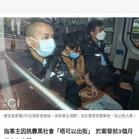
被告吳家聲(中)在錄影會面指，為助事主減肥，而在案發前襲擊她，阻止她入睡。
指事主因挑釁黑社會「唔可以出街」  於案發前3個月