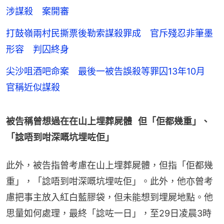
涉謀殺 案開審
打鼓嶺兩村民撕票後勒索謀殺罪成 官斥殘忍非筆墨
形容 判囚終身
尖沙咀酒吧命案 最後一被告誤殺等罪囚13年10月
官稱近似謀殺
被告稱曾想過在在山上埋葬屍體   但「佢都幾重」、
「諗唔到咁深嘅坑埋咗佢」
此外，被告指曾考慮在山上埋葬屍體，但指「佢都幾
重」，「諗唔到咁深嘅坑埋咗佢」。此外，他亦曾考
慮把事主放入紅白藍膠袋，但未能想到埋屍地點。他
思量如何處理，最終「諗咗一日」，至29日凌晨3時