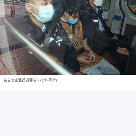
被告吳家聲誤殺罪成。(資料圖片)