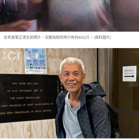
女死者葉芷清生前照片，法醫指她死時只有約65公斤。(資料圖片)