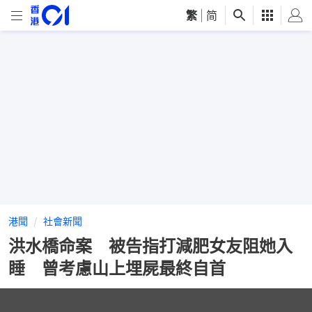
繁
|
简
港聞
社會新聞
洪水橋命案 被告指打減肥女友阻她入
睡 曾考慮山上埋屍最終自首