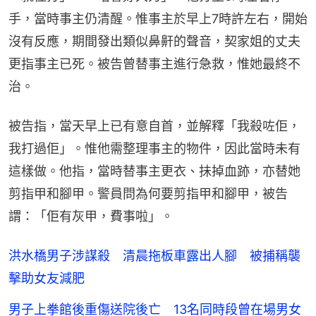
手，當時事主仍清醒。惟事主於早上7時許左右，開始
沒有反應，期間發出類似鼻鼾的聲音，契家姐的丈夫
更指事主已死。被告曾替事主進行急救，惟她最終不
治。
被告指，當天早上已有意自首，並解釋「我殺咗佢，
我打過佢」。惟他需整理事主的物件，因此當時未有
這樣做。他指，當時替事主更衣、抺掉血跡，亦替她
剪指甲和腳甲。警員問為何要剪指甲和腳甲，被告
謂：「佢有灰甲，費事啦」。
洪水橋男子涉謀殺 清晨拖板車露出人腳 被捕稱襲
擊助女友減肥
男子上拳館後重傷送院後亡 13名同時段曾在場男女