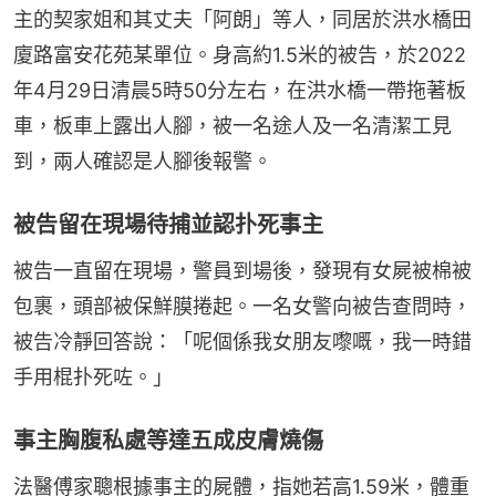
主的契家姐和其丈夫「阿朗」等人，同居於洪水橋田
廈路富安花苑某單位。身高約1.5米的被告，於2022
年4月29日清晨5時50分左右，在洪水橋一帶拖著板
車，板車上露出人腳，被一名途人及一名清潔工見
到，兩人確認是人腳後報警。
被告留在現場待捕並認扑死事主
被告一直留在現場，警員到場後，發現有女屍被棉被
包裹，頭部被保鮮膜捲起。一名女警向被告查問時，
被告冷靜回答說：「呢個係我女朋友嚟嘅，我一時錯
手用棍扑死咗。」
事主胸腹私處等達五成皮膚燒傷
法醫傅家聰根據事主的屍體，指她若高1.59米，體重