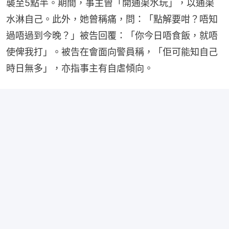
襲至5點半。期間，事主曾「開通渠水玩」，以通渠
水淋自己。此外，她曾稱痛，問：「點解要咁？唔知
過唔過到今晚？」被告回覆：「你今日唔食飯，就唔
使俾我打」。被告在會面向警員稱，「佢可能知自己
時日無多」，亦指事主有自虐傾向。