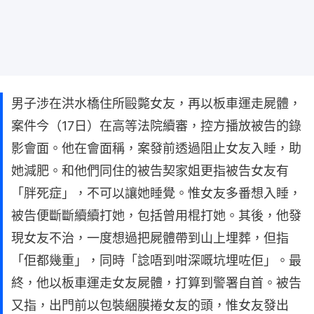
男子涉在洪水橋住所毆斃女友，再以板車運走屍體，
案件今（17日）在高等法院續審，控方播放被告的錄
影會面。他在會面稱，案發前透過阻止女友入睡，助
她減肥。和他們同住的被告契家姐更指被告女友有
「胖死症」，不可以讓她睡覺。惟女友多番想入睡，
被告便斷斷續續打她，包括曾用棍打她。其後，他發
現女友不治，一度想過把屍體帶到山上埋葬，但指
「佢都幾重」，同時「諗唔到咁深嘅坑埋咗佢」。最
終，他以板車運走女友屍體，打算到警署自首。被告
又指，出門前以包裝綑膜捲女友的頭，惟女友發出