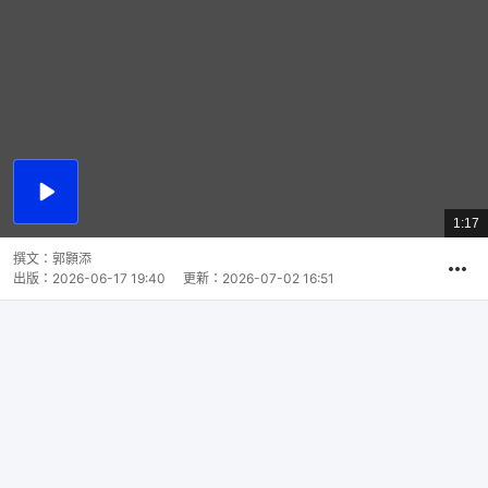
播
放
1:17
總
影
共
片
時
撰文：
郭顥添
間
出版：
2026-06-17 19:40
更新：
2026-07-02 16:51