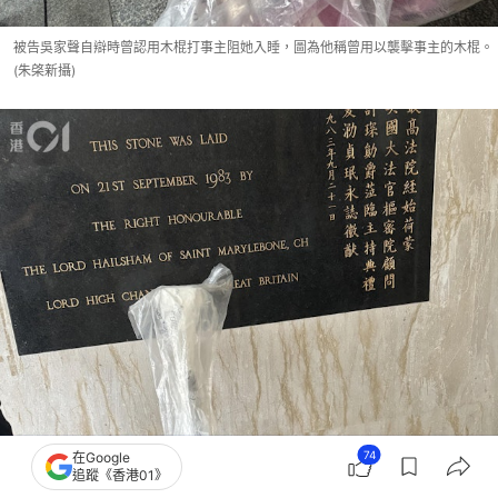
被告吳家聲自辯時曾認用木棍打事主阻她入睡，圖為他稱曾用以襲擊事主的木棍。
(朱棨新攝)
74
在Google
追蹤《香港01》