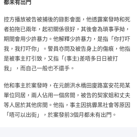
都未有出門
控方播放被告被捕後的錄影會面，他透露案發時和死
者拍拖已兩年，起初關係很好，其後會為瑣事爭拗，
期間會用少許暴力。他解釋少許暴力，是指「你打吓
我，我打吓你」。警員亦問及被告身上的傷痕，他指
是被事主打引致，又指「(事主)差唔多日日被打
我」，而自己一般也不還手。
他和事主於案發時，在元朗洪水橋田廈路富安花苑某
單位同居，兩人佔用一個房間，被告的契家姐和丈夫
等人居於其他房間。他指，事主因挑釁黑社會等原因
「唔可以出街」，於案發前3個月都未有出門。