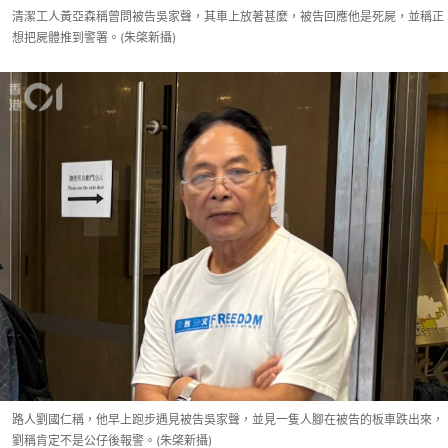
清潔工人黃亞森稱曾問被告吳家聲，其車上放著甚麼，被告回應他是死屍，並稱正
想把屍體推到警署。(朱棨新攝)
路人劉國仁稱，他早上跑步遇見被告吳家聲，並見一隻人腳在被告的板車跌出來，
劉稱肯定不是公仔後報警。(朱棨新攝)