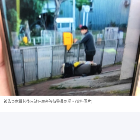
被告吳家聲其後只站在屍旁等待警員到場。(資料圖片)