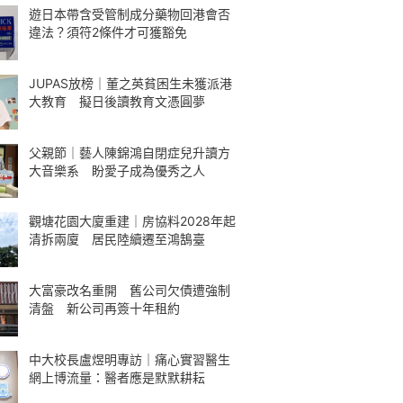
遊日本帶含受管制成分藥物回港會否
違法？須符2條件才可獲豁免
JUPAS放榜｜董之英貧困生未獲派港
大教育 擬日後讀教育文憑圓夢
父親節｜藝人陳錦鴻自閉症兒升讀方
大音樂系 盼愛子成為優秀之人
觀塘花園大廈重建｜房協料2028年起
清拆兩廈 居民陸續遷至鴻鵠臺
大富豪改名重開 舊公司欠債遭強制
清盤 新公司再簽十年租約
中大校長盧煜明專訪｜痛心實習醫生
網上博流量：醫者應是默默耕耘