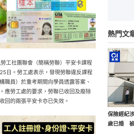
熱門文
九勞工社團聯會（簡稱勞聯）平安卡課程
月25日。勞工處表示，發現勞聯違反課程
構職員）於重考期間向學員透露答案、
。應勞工處的要求，勞聯已收回及廢除
收回的兩張平安卡亦已失效。
保險經紀涉
歲已婚 