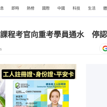
息
即時
熱榜
國際
中國
科技
生活
體
卡課程考官向重考學員通水 停
35