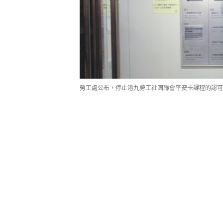
​勞工處公布，停止港九勞工社團聯會平安卡課程的認可