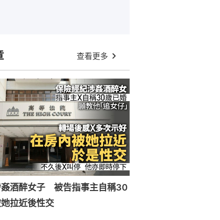
章
查看更多
姦酒醉女子 被告指事主自稱30
被她拉近後性交