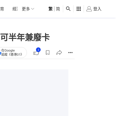
育
經濟
更多
01深圳
繁
觀點
|
简
健康
好食玩飛
登入
女
認可半年兼廢卡
3
在Google
追蹤《香港01》