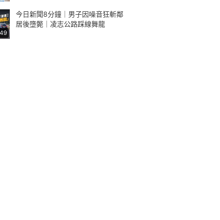
今日新聞8分鐘｜男子因噪音狂斬鄰
居後墮斃｜凌志公路踩線舞龍
:49