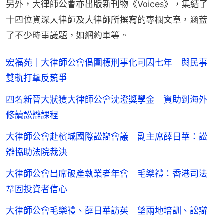
另外，大律師公會亦出版新刊物《Voices》，集結了
十四位資深大律師及大律師所撰寫的專欄文章，涵蓋
了不少時事議題，如網約車等。
宏福苑｜大律師公會倡圍標刑事化可囚七年 與民事
雙軌打擊反競爭
四名新晉大狀獲大律師公會沈澄獎學金 資助到海外
修讀訟辯課程
大律師公會赴檳城國際訟辯會議 副主席薛日華：訟
辯協助法院裁決
大律師公會出席破產執業者年會 毛樂禮：香港司法
鞏固投資者信心
大律師公會毛樂禮、薛日華訪英 望兩地培訓、訟辯