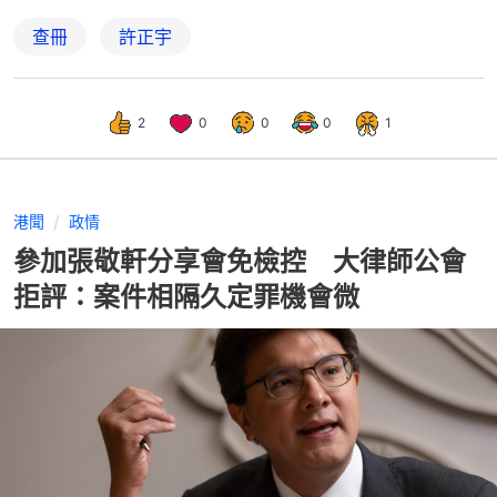
查冊
許正宇
2
0
0
0
1
港聞
政情
參加張敬軒分享會免檢控 大律師公會
拒評：案件相隔久定罪機會微