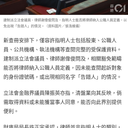
建制派立法會議員、律師謝偉俊問及，指明人士能否將律師納入公職人員定義，以
免出現「告錯人」的情況。（資料圖片／張浩維攝）
新查冊安排下，僅容許指明人士包括股東、公職人
員、公共機構、執法機構等查閱完整的受保護資料。
建制派立法會議員、律師謝偉俊問及，相關豁免範疇
能否將律師納入公職人員定義，因未能查閱起訴對象
的身份證號碼，或出現相同名字「告錯人」的情況。
立法會金融界議員陳振英亦指，清盤業向其反映，倘
需取得資料或未能獲當事人同意，能否向此界別提供
便利。
財庫局局長許正宇承認，律師並非指明人士的類別，