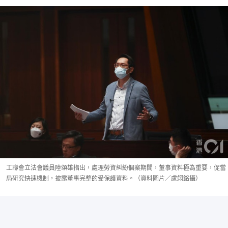
工聯會立法會議員陸頌雄指出，處理勞資糾紛個案期間，董事資料極為重要，促當
局研究快速機制，披露董事完整的受保護資料。（資料圖片／盧翊銘攝）