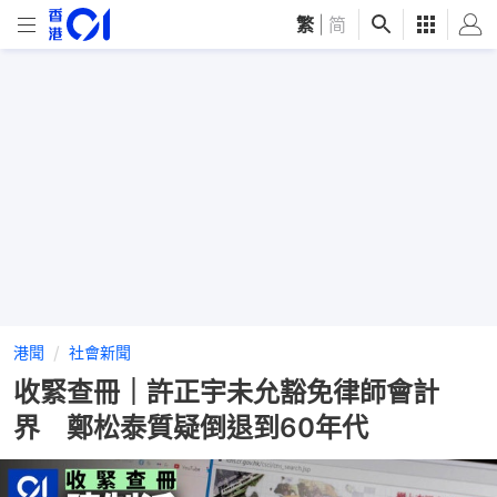
繁
|
简
港聞
社會新聞
收緊查冊｜許正宇未允豁免律師會計
界 鄭松泰質疑倒退到60年代