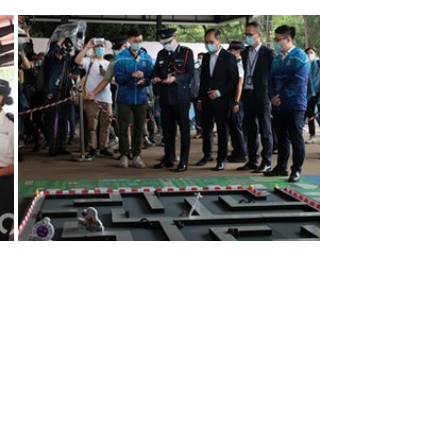
於屬內部工作細節，不便透露。被問到
，鄧重申，國安處的職責，是完成國安
與開放日▼