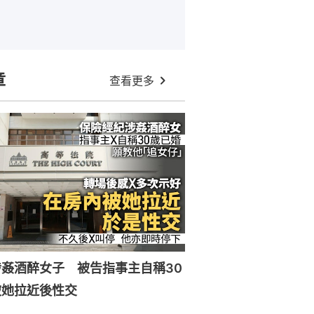
章
查看更多
姦酒醉女子 被告指事主自稱30
被她拉近後性交