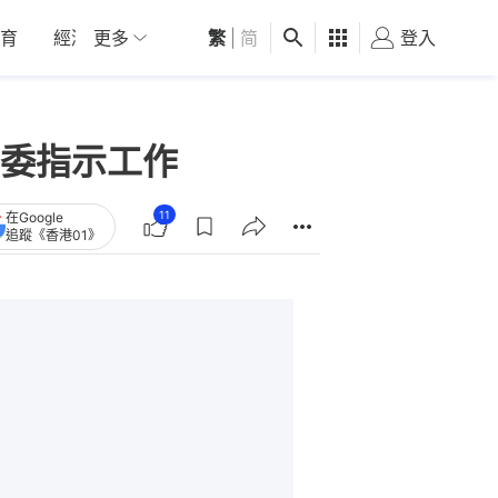
育
經濟
更多
01深圳
繁
觀點
|
简
健康
好食玩飛
登入
女
委指示工作
11
在Google
追蹤《香港01》