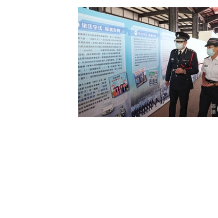
至於國安處審查候選人方式，鄧指由
國安處會否「主動」調查任何候選人
委指派工作。
▼4.15國安日 警務處的中式步操