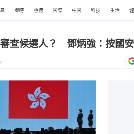
息
即時
熱榜
國際
中國
科技
生活
體
審查候選人？ 鄧炳強：按國安
7