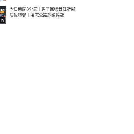
今日新聞8分鐘｜男子因噪音狂斬鄰
居後墮斃｜凌志公路踩線舞龍
:49