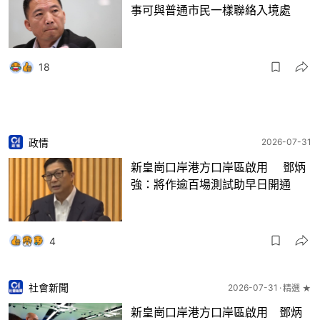
事可與普通市民一樣聯絡入境處
18
政情
2026-07-31
新皇崗口岸港方口岸區啟用 鄧炳
強：將作逾百場測試助早日開通
4
社會新聞
2026-07-31
精選 ★
新皇崗口岸港方口岸區啟用 鄧炳