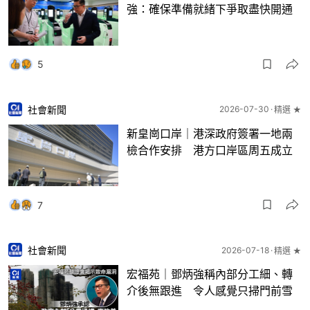
強：確保準備就緒下爭取盡快開通
5
社會新聞
2026-07-30
精選 ★
新皇崗口岸｜港深政府簽署一地兩
檢合作安排 港方口岸區周五成立
7
社會新聞
2026-07-18
精選 ★
宏福苑｜鄧炳強稱內部分工細、轉
介後無跟進 令人感覺只掃門前雪