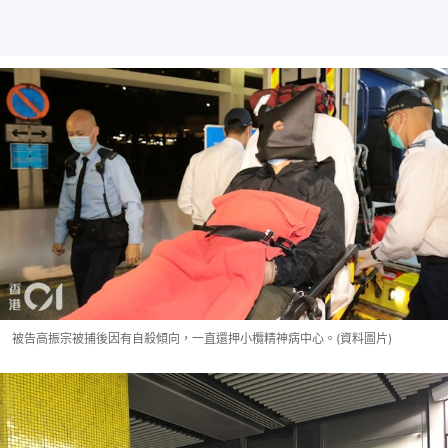
被告高振宗被捕後因有自殺傾向，一直還押小欖精神病中心。(資料圖片)