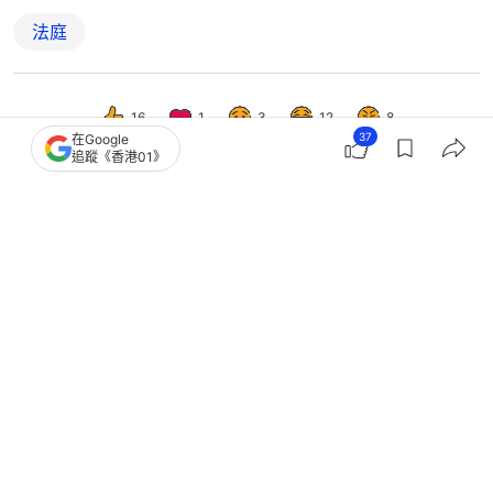
法庭
16
1
3
12
8
37
在Google
追蹤《香港01》
港聞
社會新聞
國安警認偷拍裙底後圖搶警槍 稱自覺
非正直警員感羞愧 押後判刑