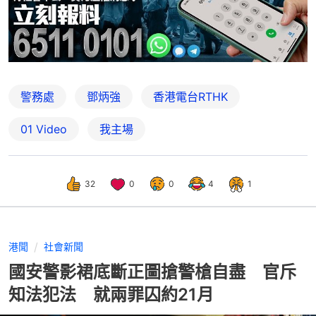
警務處
鄧炳強
香港電台RTHK
01 Video
我主場
32
0
0
4
1
港聞
社會新聞
國安警影裙底斷正圖搶警槍自盡 官斥
知法犯法 就兩罪囚約21月