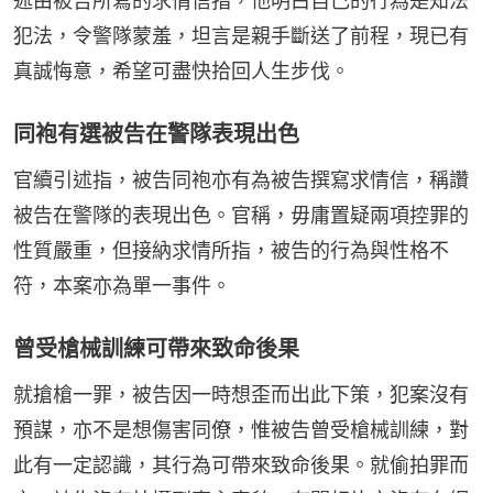
述由被告所寫的求情信指，他明白自己的行為是知法
犯法，令警隊蒙羞，坦言是親手斷送了前程，現已有
真誠悔意，希望可盡快拾回人生步伐。
同袍有選被告在警隊表現出色
官續引述指，被告同袍亦有為被告撰寫求情信，稱讚
被告在警隊的表現出色。官稱，毋庸置疑兩項控罪的
性質嚴重，但接納求情所指，被告的行為與性格不
符，本案亦為單一事件。
曾受槍械訓練可帶來致命後果
就搶槍一罪，被告因一時想歪而出此下策，犯案沒有
預謀，亦不是想傷害同僚，惟被告曾受槍械訓練，對
此有一定認識，其行為可帶來致命後果。就偷拍罪而