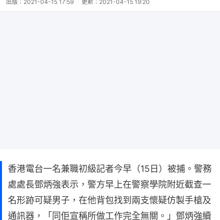
出版：
2021-04-15 17:59
更新：
2021-04-15 19:20
香港電台一名兼職初級記者今早（15日）被捕。警務
處處長鄧炳強表示，警方早上在警察學院附近截查一
名形跡可疑男子，在他背包找到兩支懷疑仿製手槍及
通訊器，「同佢宣稱所做工作完全無關。」鄧炳強續