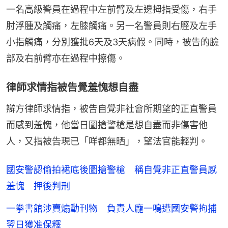
一名高級警員在過程中左前臂及左邊拇指受傷，右手
肘浮腫及觸痛，左膝觸痛。另一名警員則右脛及左手
小指觸痛，分別獲批6天及3天病假。同時，被告的臉
部及右前臂亦在過程中擦傷。
律師求情指被告覺羞愧想自盡
辯方律師求情指，被告自覺非社會所期望的正直警員
而感到羞愧，他當日圖搶警槍是想自盡而非傷害他
人，又指被告現已「咩都無晒」，望法官能輕判。
國安警認偷拍裙底後圖搶警槍 稱自覺非正直警員感
羞愧 押後判刑
一拳書館涉賣煽動刊物 負責人龐一鳴遭國安警拘捕
翌日獲准保釋