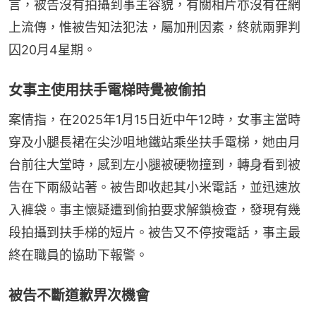
言，被告沒有拍攝到事主容貌，有關相片亦沒有在網
上流傳，惟被告知法犯法，屬加刑因素，終就兩罪判
囚20月4星期。
女事主使用扶手電梯時覺被偷拍
案情指，在2025年1月15日近中午12時，女事主當時
穿及小腿長裙在尖沙咀地鐵站乘坐扶手電梯，她由月
台前往大堂時，感到左小腿被硬物撞到，轉身看到被
告在下兩級站著。被告即收起其小米電話，並迅速放
入褲袋。事主懷疑遭到偷拍要求解鎖檢查，發現有幾
段拍攝到扶手梯的短片。被告又不停按電話，事主最
終在職員的協助下報警。
被告不斷道歉畀次機會