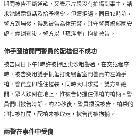
期間被告不斷道歉，又表示片段沒有拍攝到事主，請
求她歸還電話及給予機會，但遭拒絕。同日12時許，
警方到場後，得悉被告為休班警，駐守警察總部國安
處。經調查後，警方以「窺淫罪」拘捕被告。
伸手圖搶開門警員的配槍但不成功
被告同日下午1時許被押回尖沙咀警署，在交犯程序
時，被告突用雙手抓著打開羈留室門警員的左輪手
槍，警員立即護住槍袋，同時大叫求援。雙方糾纏
間，眾人跌倒在地上，惟被告仍握住佩槍的槍柄。警
員們叫被告冷靜。約20秒後，警員擺脫被告，槍袋的
鈕扣被打開，配槍未被取走，被告再被拘捕。
兩警在事件中受傷