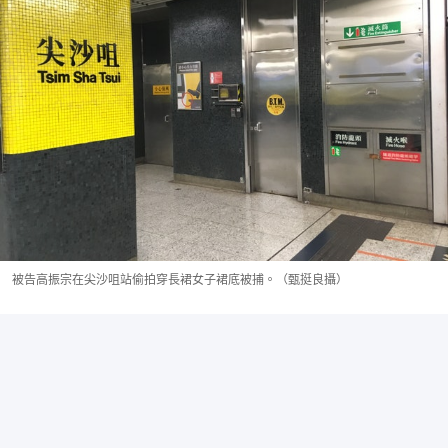
被告高振宗在尖沙咀站偷拍穿長裙女子裙底被捕。（甄挺良攝）