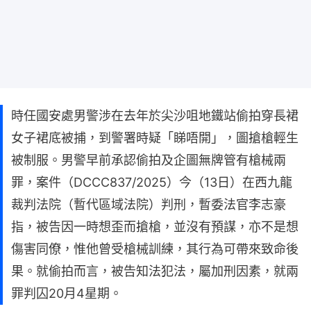
時任國安處男警涉在去年於尖沙咀地鐵站偷拍穿長裙
女子裙底被捕，到警署時疑「睇唔開」，圖搶槍輕生
被制服。男警早前承認偷拍及企圖無牌管有槍械兩
罪，案件（DCCC837/2025）今（13日）在西九龍
裁判法院（暫代區域法院）判刑，暫委法官李志豪
指，被告因一時想歪而搶槍，並沒有預謀，亦不是想
傷害同僚，惟他曾受槍械訓練，其行為可帶來致命後
果。就偷拍而言，被告知法犯法，屬加刑因素，就兩
罪判囚20月4星期。