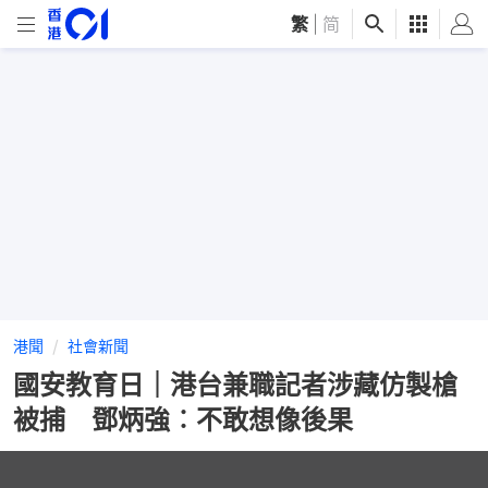
繁
|
简
港聞
社會新聞
國安教育日｜港台兼職記者涉藏仿製槍
被捕 鄧炳強︰不敢想像後果