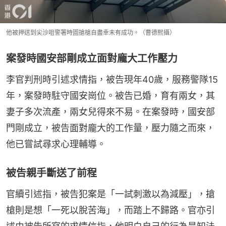
他被押送到尖沙咀警署時圖搶槍自盡幸未有成功。（曹德熙攝）
案發時國安部剛成立面對龐大工作壓力
李官判刑時引述求情指，被告現年40歲，服務警隊15
年，案發時駐守國安崗位。被告已婚，育有兩女，其
妻子多次流產，兩女兒得來不易。在案發時，國安部
門剛成立，被告面對龐大的工作量，壓力隨之而來，
他已嘗試尋求心理輔導。
被告親手斷送了前程
官續引述指，被告犯案是「一試刺激以為減壓」，搶
槍則是想「一死以脫苦海」，而踏上不歸路。官亦引