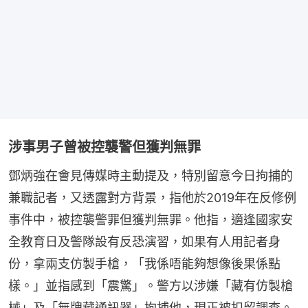
涉事男子曾被控襲警但獲判無罪
鄧炳強在會見傳媒時主動提及，特別留意今日拘捕的
兼職記者，又透露對方背景，指他於2019年在反修例
事件中，被控襲警罪但獲判無罪。他指，適逢國家安
全教育日及警隊設有反恐演習，如果有人用記者身
份，拿兩支仿製手槍，「我係唔能夠想像後果係點
樣。」並指感到「震驚」。警方以涉嫌「藏有仿製槍
械」及「無牌藏通訊器」拘捕他，現正被扣留調查。