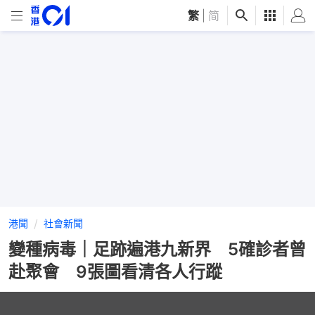
繁
|
简
港聞
社會新聞
變種病毒｜足跡遍港九新界 5確診者曾
赴聚會 9張圖看清各人行蹤