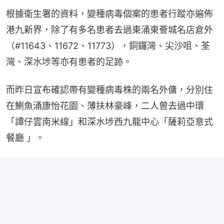
根據衞生署的資料，變種病毒個案的患者行蹤亦遍佈
港九新界，除了有多名患者去過東涌東薈城名店倉外
（#11643、11672、11773），銅鑼灣、尖沙咀、荃
灣、深水埗等亦有患者的足跡。
而昨日宣布確認帶有變種病毒株的兩名外傭，分別住
在鰂魚涌康怡花園、薄扶林豪峰，二人曾去過中環
「譚仔雲南米線」和深水埗西九龍中心「薩莉亞意式
餐廳 」。