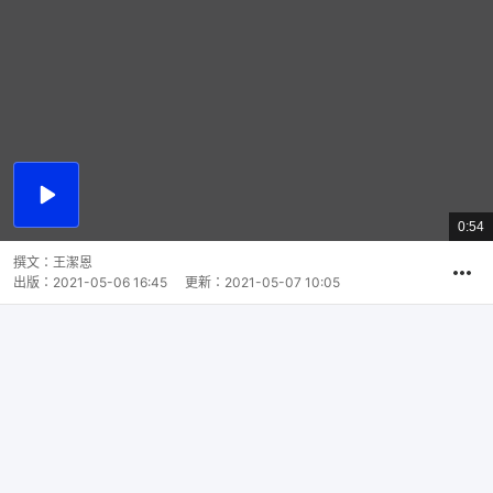
播
放
0:54
總
影
共
片
時
撰文：
王潔恩
間
出版：
2021-05-06 16:45
更新：
2021-05-07 10:05