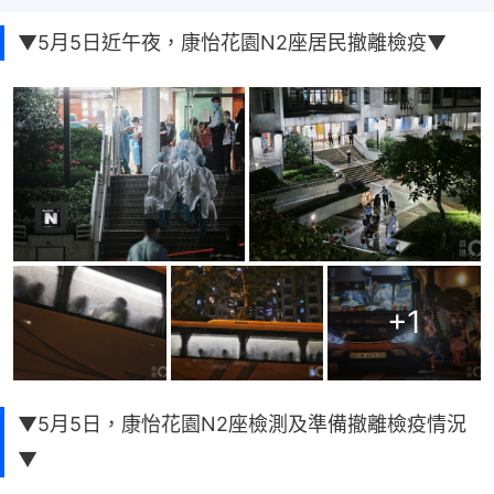
▼5月5日近午夜，康怡花園N2座居民撤離檢疫▼
+
1
▼5月5日，康怡花園N2座檢測及準備撤離檢疫情況
▼