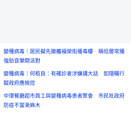
變種病毒｜居民擬先撤離福榮街播毒樓 稱低層常播
強勁音樂開派對
變種病毒｜何栢良：有確診者涉嫌講大話 如隱瞞行
蹤政府應檢控
中環餐廳超市員工與變種病毒患者聚會 市民批政府
防疫不當漸麻木