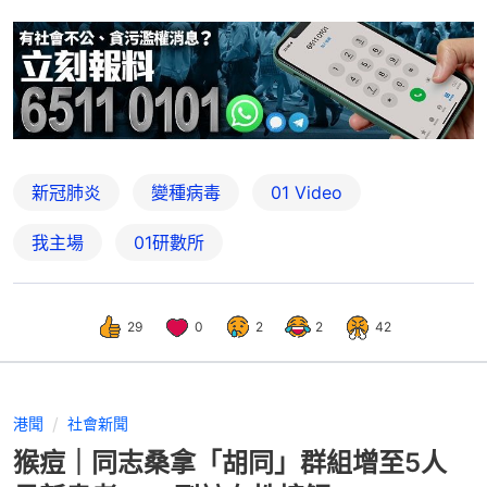
新冠肺炎
變種病毒
01 Video
我主場
01研數所
29
0
2
2
42
港聞
社會新聞
猴痘｜同志桑拿「胡同」群組增至5人