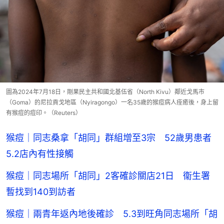
圖為2024年7月18日，剛果民主共和國北基伍省（North Kivu）鄰近戈馬市
（Goma）的尼拉貢戈地區（Nyiragongo）一名35歲的猴痘病人痊癒後，身上留
有猴痘的痘印。（Reuters）
猴痘｜同志桑拿「胡同」群組增至3宗 52歲男患者
5.2店內有性接觸
猴痘｜同志場所「胡同」2客確診關店21日 衞生署
暫找到140到訪者
猴痘｜兩青年返內地後確診 5.3到旺角同志場所「胡