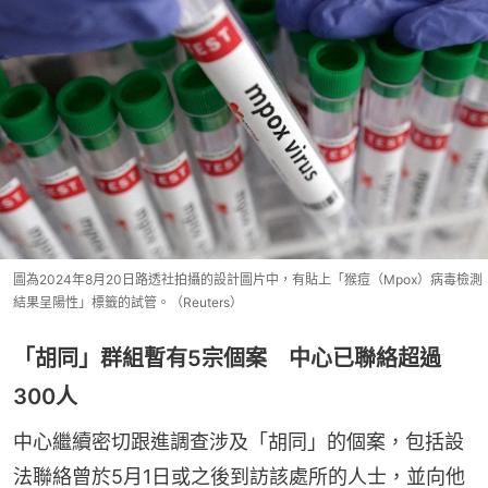
圖為2024年8月20日路透社拍攝的設計圖片中，有貼上「猴痘（Mpox）病毒檢測
結果呈陽性」標籤的試管。（Reuters）
「胡同」群組暫有5宗個案 中心已聯絡超過
300人
中心繼續密切跟進調查涉及「胡同」的個案，包括設
法聯絡曾於5月1日或之後到訪該處所的人士，並向他