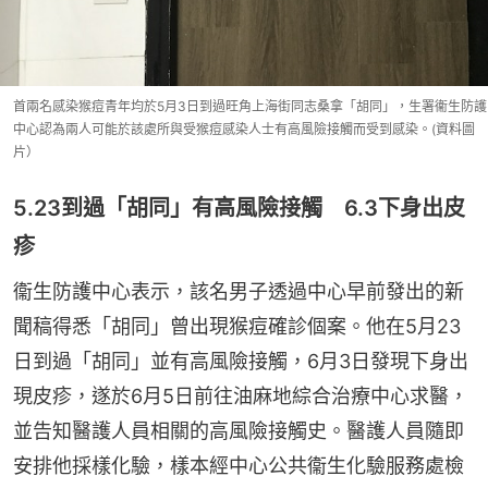
首兩名感染猴痘青年均於5月3日到過旺角上海街同志桑拿「胡同」，生署衞生防護
中心認為兩人可能於該處所與受猴痘感染人士有高風險接觸而受到感染。(資料圖
片）
5.23到過「胡同」有高風險接觸 6.3下身出皮
疹
衞生防護中心表示，該名男子透過中心早前發出的新
聞稿得悉「胡同」曾出現猴痘確診個案。他在5月23
日到過「胡同」並有高風險接觸，6月3日發現下身出
現皮疹，遂於6月5日前往油麻地綜合治療中心求醫，
並告知醫護人員相關的高風險接觸史。醫護人員隨即
安排他採樣化驗，樣本經中心公共衞生化驗服務處檢