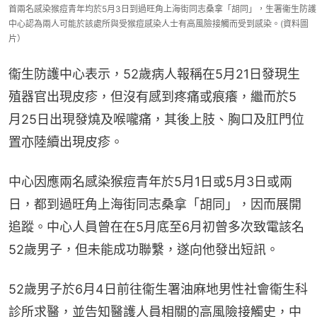
首兩名感染猴痘青年均於5月3日到過旺角上海街同志桑拿「胡同」，生署衞生防護
中心認為兩人可能於該處所與受猴痘感染人士有高風險接觸而受到感染。(資料圖
片）
衞生防護中心表示，52歲病人報稱在5月21日發現生
殖器官出現皮疹，但沒有感到疼痛或痕癢，繼而於5
月25日出現發燒及喉嚨痛，其後上肢、胸口及肛門位
置亦陸續出現皮疹。
中心因應兩名感染猴痘青年於5月1日或5月3日或兩
日，都到過旺角上海街同志桑拿「胡同」，因而展開
追蹤。中心人員曾在在5月底至6月初曾多次致電該名
52歲男子，但未能成功聯繫，遂向他發出短訊。
52歲男子於6月4日前往衞生署油麻地男性社會衞生科
診所求醫，並告知醫護人員相關的高風險接觸史，中