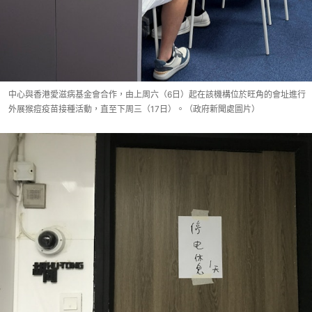
中心與香港愛滋病基金會合作，由上周六（6日）起在該機構位於旺角的會址進行
外展猴痘疫苗接種活動，直至下周三（17日）。（政府新聞處圖片）