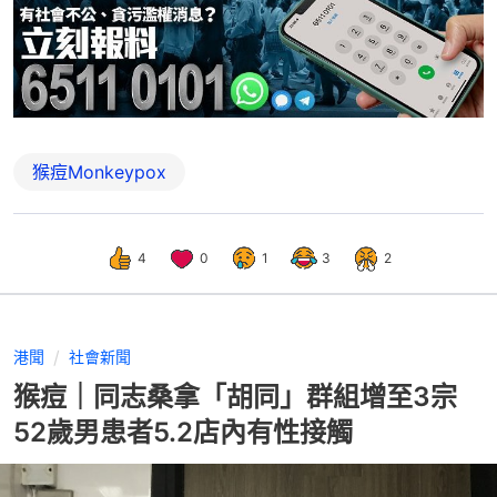
猴痘Monkeypox
4
0
1
3
2
港聞
社會新聞
猴痘｜同志桑拿「胡同」群組增至3宗
52歲男患者5.2店內有性接觸