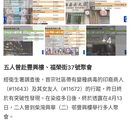
+
4
五人曾赴豐興樓、福榮街37號聚會
經衞生署調查後，首宗社區帶有變種病毒的印裔商人
（#11643）及其女友人（#11672）的行蹤，昨日終
於有突破性發現。在染疫多日後，終於透露在4月13
日，二人曾到柴灣興華（二）邨豐興樓舉行多人聚
會。