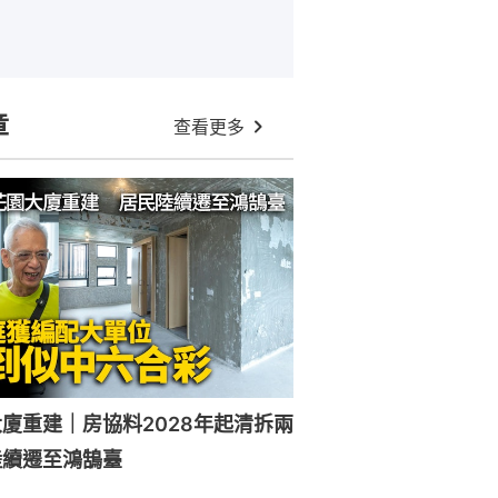
章
查看更多
廈重建｜房協料2028年起清拆兩
陸續遷至鴻鵠臺