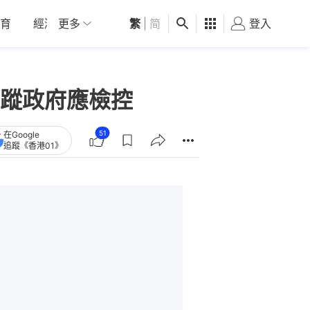
育
經濟
更多
01深圳
繁
觀點
|
简
健康
好食玩飛
登入
女
蹤政府應檢控
51
在Google
追蹤《香港01》