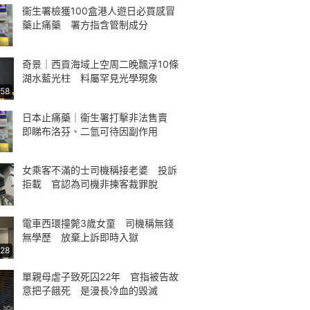
衞生署檢獲100盒港人遊日必買感冒
藥止痛藥 署方指含管制成分
奇景｜西貢海域上空周二晚飄浮10條
湖水藍光柱 料屬罕見光學現象
:58
日本止痛藥｜衞生署打擊非法售賣
即睇布洛芬、二氫可待因副作用
女乘客不滿的士司機稱接老婆 投訴
拒載 官認為司機非揀客裁罪脫
電車西環撞斃3歲女童 司機稱無錢
無學歷 放棄上訴即時入獄
:28
單親母虐子致死囚22年 官指被告故
意把子餓死 是漫長冷血的毀滅