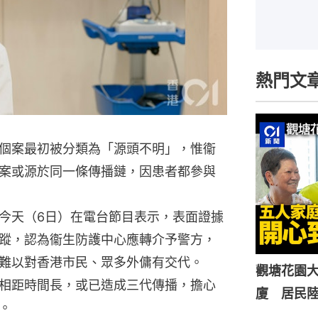
熱門文
個案最初被分類為「源頭不明」，惟衞
案或源於同一條傳播鏈，因患者都參與
今天（6日）在電台節目表示，表面證據
蹤，認為衞生防護中心應轉介予警方，
難以對香港市民、眾多外傭有交代。
觀塘花園大
相距時間長，或已造成三代傳播，擔心
廈 居民
。