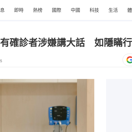
息
即時
熱榜
國際
中國
科技
生活
體
有確診者涉嫌講大話 如隱瞞行
15