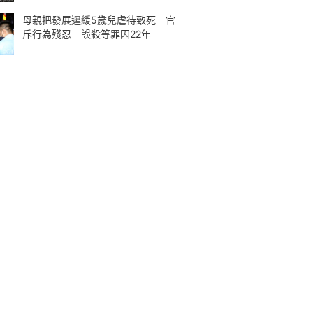
母親把發展遲緩5歲兒虐待致死 官
斥行為殘忍 誤殺等罪囚22年