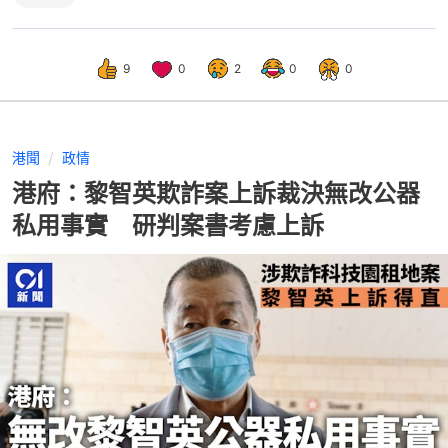
9
0
2
0
0
港聞
政情
港府：黎智英欺詐案上訴裁決無改公器
私用事實 研判案書考慮上訴