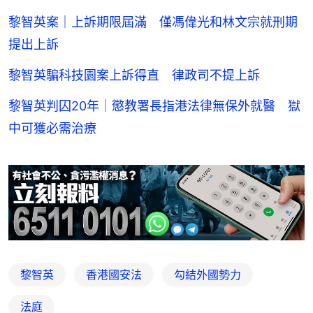
黎智英案｜上訴期限屆滿 僅馮偉光和林文宗就刑期
提出上訴
黎智英騙科技園案上訴得直 律政司不提上訴
黎智英判囚20年｜懲教署長指港法律無保外就醫 獄
中可獲必需治療
黎智英
香港國安法
勾結外國勢力
法庭