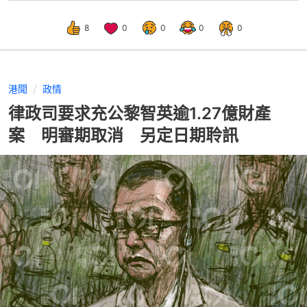
8
0
0
0
0
港聞
政情
律政司要求充公黎智英逾1.27億財產
案 明審期取消 另定日期聆訊