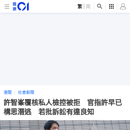
繁
|
简
港聞
社會新聞
許智峯覆核私人檢控被拒 官指許早已
構思潛逃 若批訴訟有違良知