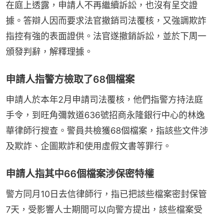
在庭上透露，申請人不再繼續訴訟，也沒有呈交證
據。答辯人因而要求法官撤銷司法覆核，又強調欺詐
指控有強的表面證供。法官遂撤銷訴訟，並於下周一
頒發判辭，解釋理據。
申請人指警方檢取了68個檔案
申請人於本年2月申請司法覆核，他們指警方持法庭
手令，到旺角彌敦道636號招商永隆銀行中心的林逸
華律師行搜查。警員共檢獲68個檔案，指該些文件涉
及欺詐、企圖欺詐和使用虛假文書等罪行。
申請人指其中66個檔案涉保密特權
警方同月10日去信律師行，指已把該些檔案密封保管
7天，受影響人士期間可以向警方提出，該些檔案受