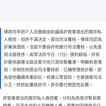
律政司早前介入及撤銷由前議員許智峯提出的兩宗私
人檢控，但許不滿決定，提出司法覆核，律政司認為
許棄保潛逃，法庭不應容許他進行司法覆核，以免濫
用法庭程序。高等法院今日（7日）頒判辭指，許有
計劃地誤導法庭及警方他只是短暫離港，明顯有意潛
逃，亦相信他提出司法覆核前，已構想潛逃計劃，認
為容他繼續本案訴訟，有違公眾良知，也會損害司法
公正，終拒批覆核許可，許亦要付懲罰性訟費。
許智峯提出的兩宗私人檢控案，分別為西灣河警長開
槍案，及深水埗的士司機撞人案，兩案均因律政司介