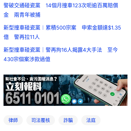
警破交通碰瓷黨 14個月撞車123次呃逾百萬賠償
金 兩青年被捕
新型撞車碰瓷黨︱累積500宗案 申索金額達$1.35
億 警再拉11人
新型撞車碰瓷黨｜警再拘16人揭露4大手法 至今
430宗個案涉款過億
律師
司法覆核
詐騙
法庭