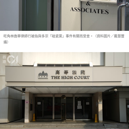
旺角林逸華律師行被指與多宗「碰瓷黨」事件有關而受查。（資料圖片／戴慧豐
攝）