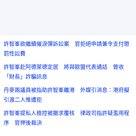
許智峯欲繼續催淚彈訴訟案 官拒絕申請兼令支付懲
罰性訟費
許智峯赴阿德萊德定居 將與歐盟代表通話 曾收
「財長」詐騙訊息
丹麥兩議員被指助許智峯離港 外媒引消息：港府擬
引渡二人惟遭拒
許智峯提私人檢控被撤求覆核 律政司指許疑濫用程
序 官押後裁決