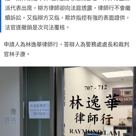
派代表出席，辯方律師卻向法庭透露，律師行不會繼
續訴訟，又指辯方又指，欺詐指控有強的表面證供，
法官遂撤銷是次司法覆核。
申請人為林逸華律師行，答辯人為警務處處長和裁判
官林子康。