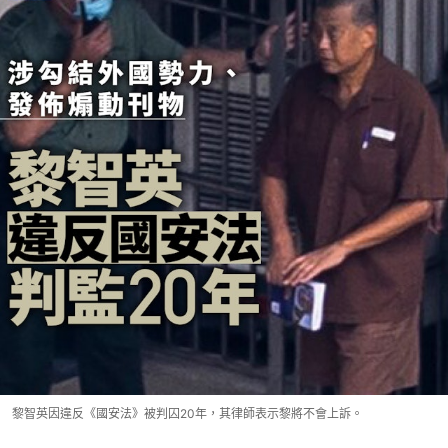
黎智英因違反《國安法》被判囚20年，其律師表示黎將不會上訴。