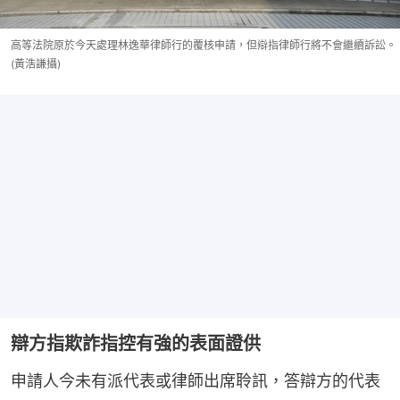
高等法院原於今天處理林逸華律師行的覆核申請，但辯指律師行將不會繼續訴訟。
(黃浩謙攝)
辯方指欺詐指控有強的表面證供
申請人今未有派代表或律師出席聆訊，答辯方的代表