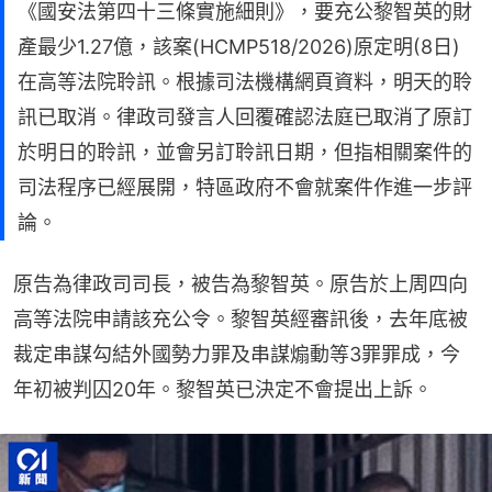
《國安法第四十三條實施細則》，要充公黎智英的財
產最少1.27億，該案(HCMP518/2026)原定明(8日)
在高等法院聆訊。根據司法機構網頁資料，明天的聆
訊已取消。律政司發言人回覆確認法庭已取消了原訂
於明日的聆訊，並會另訂聆訊日期，但指相關案件的
司法程序已經展開，特區政府不會就案件作進一步評
論。
原告為律政司司長，被告為黎智英。原告於上周四向
高等法院申請該充公令。黎智英經審訊後，去年底被
裁定串謀勾結外國勢力罪及串謀煽動等3罪罪成，今
年初被判囚20年。黎智英已決定不會提出上訴。