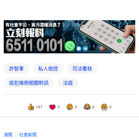
許智峯
私人檢控
司法覆核
逃犯條例相關聆訊
法庭
147
3
0
5
0
港聞
社會新聞