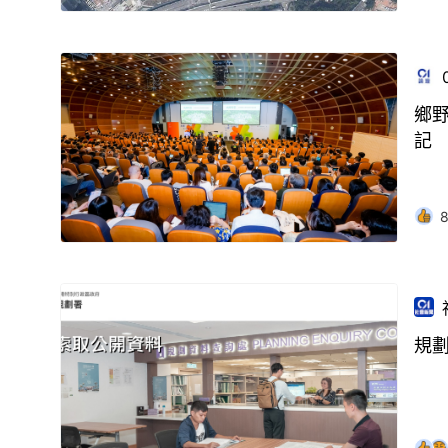
鄉
記
規