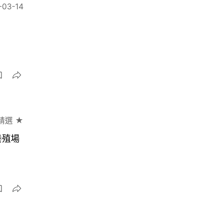
-03-14
精選 ★
養殖場