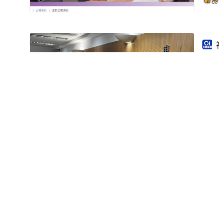
申
架
政
見