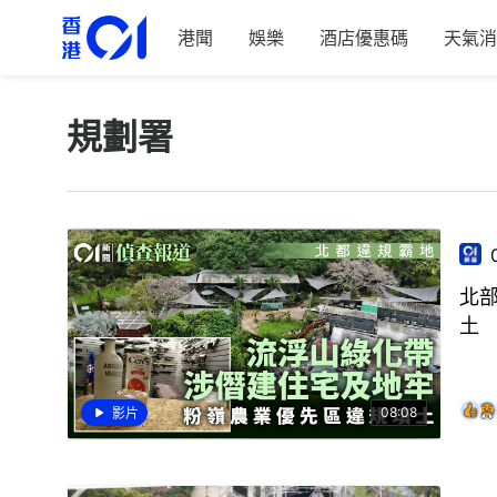
港聞
娛樂
酒店優惠碼
天氣消
規劃署
北
土
08:08
影片