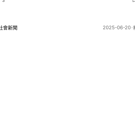
3
2025-06-20
社會新聞
訴公署删報告起示範作用？有組織揭規劃署將85份報告從
20
2025
地產樓市
府象徵式地價批出紅磡、將軍澳用地 萊坊指不收市場地