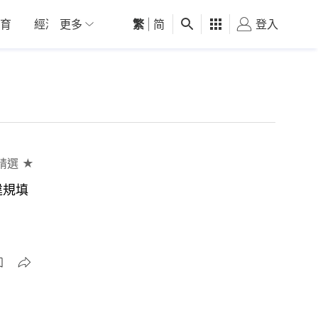
育
經濟
更多
01深圳
繁
觀點
|
简
健康
好食玩飛
登入
女
精選 ★
違規填