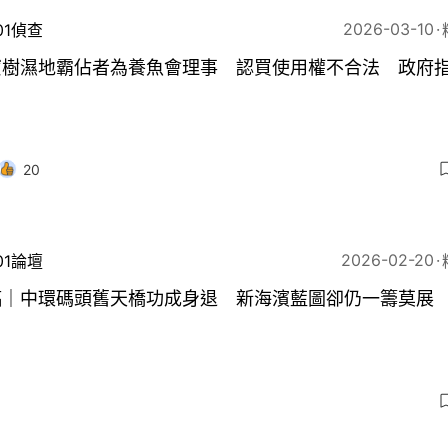
2026-03-10
01偵查
寶樹濕地霸佔者為養魚會理事 認買使用權不合法 政府
20
2026-02-20
01論壇
稿｜中環碼頭舊天橋功成身退 新海濱藍圖卻仍一籌莫展
5