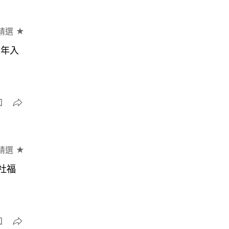
精選 ★
3年入
精選 ★
社福