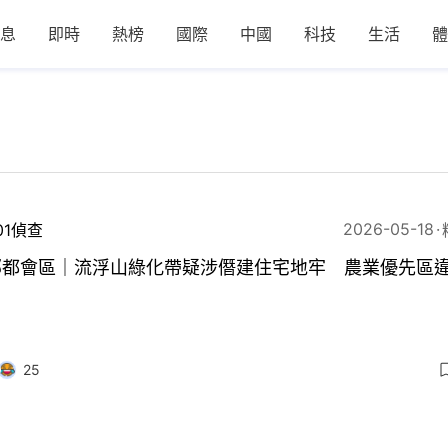
息
即時
熱榜
國際
中國
科技
生活
體
2026-05-18
01偵查
部都會區｜流浮山綠化帶疑涉僭建住宅地牢 農業優先區
25