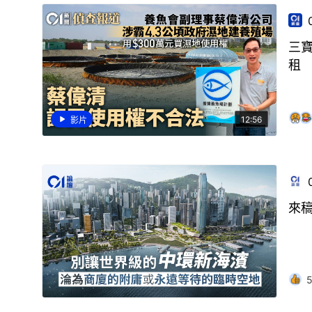
三
租
12:56
影片
來