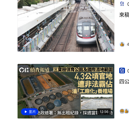
來
四
12:56
影片