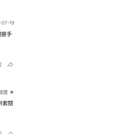
-07-19
觀察手
精選 ★
供索閱