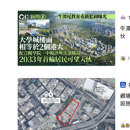
牛潭
伙
1
觀塘
設