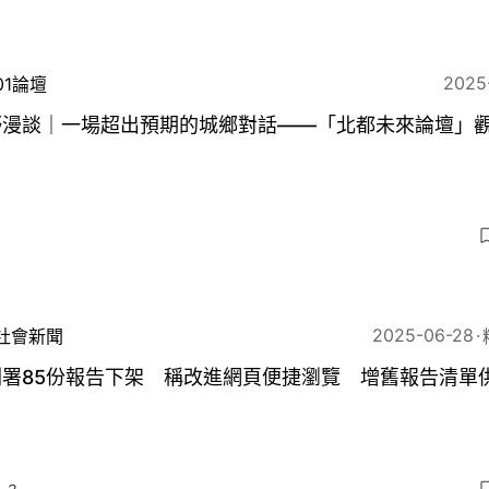
2025
01論壇
野漫談｜一場超出預期的城鄉對話——「北都未來論壇」
8
2025-06-28
社會新聞
劃署85份報告下架 稱改進網頁便捷瀏覽 增舊報告清單