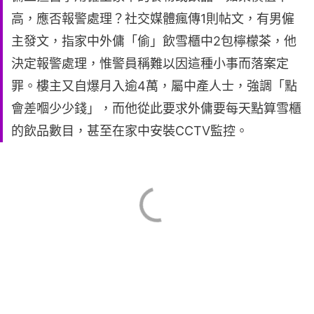
高，應否報警處理？社交媒體瘋傳1則帖文，有男僱
主發文，指家中外傭「偷」飲雪櫃中2包檸檬茶，他
決定報警處理，惟警員稱難以因這種小事而落案定
罪。樓主又自爆月入逾4萬，屬中產人士，強調「點
會差嗰少少錢」，而他從此要求外傭要每天點算雪櫃
的飲品數目，甚至在家中安裝CCTV監控。