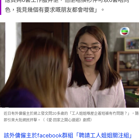
色，我見幾個有要求嘅朋友都會咁做」。
近日有外傭僱主於網上發文問20多歲的「工人姐姐喺屋企着短褲有冇問題？」，隨
即引來大批網民抨擊。（《愛·回家之開心速遞》劇照）
該外傭僱主於facebook群組「聘請工人姐姐關注組」