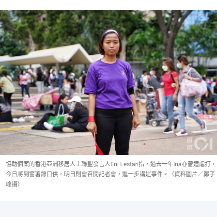
協助個案的香港亞洲移居人士聯盟發言人Eni Lestari指，過去一年Ina亦曾遭虐打，
今日將到警署錄口供，明日則會召開記者會，進一步講述事件。（資料圖片／鄭子
峰攝）