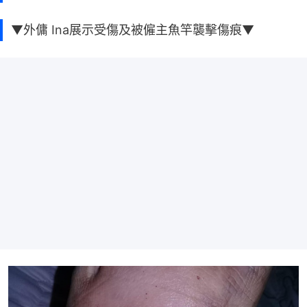
▼外傭 Ina展示受傷及被僱主魚竿襲擊傷痕▼