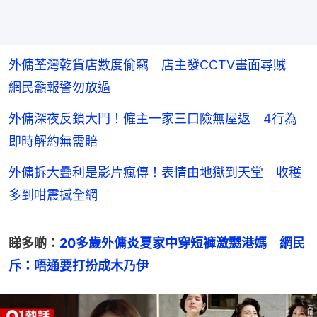
外傭荃灣乾貨店數度偷竊 店主發CCTV畫面尋賊
網民籲報警勿放過
外傭深夜反鎖大門！僱主一家三口險無屋返 4行為
即時解約無需賠
外傭拆大疊利是影片瘋傳！表情由地獄到天堂 收穫
多到咁震撼全網
睇多啲：
20多歲外傭炎夏家中穿短褲激嬲港媽　網民
斥：唔通要打扮成木乃伊