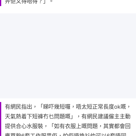
畀佢又得唔得？」。
有網民指出，「睇吓幾短囉，唔太短正常長度ok嘅，
天氣熱着下短褲冇乜問題嘅」，有網民建議僱主主動
提供合心水服裝，「如有衣服上嘅問題，其實都會回
應買夠6套工作服畀佢，怕佢唔換衫仲可以6套唔同