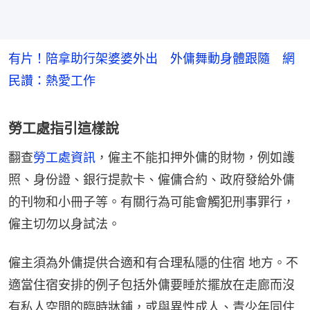
有片！陪拿助行架婆婆外出 外傭舞動身體跟隨 網
民讚：熱愛工作
勞工處指引這樣說
翻查
勞工處資訊
，僱主不能扣押外傭的財物，例如護
照、身份證、銀行提款卡、僱傭合約、政府發給外傭
的刊物和小冊子等。有關行為可能會觸犯刑事罪行，
僱主切勿以身試法。
僱主須為外傭提供合適和有合理私隱的住宿 地方。不
適當住宿安排的例子包括外傭要睡於擺放在走廊而沒
有私人空間的臨時牀鋪，或與異性成人、青少年同住