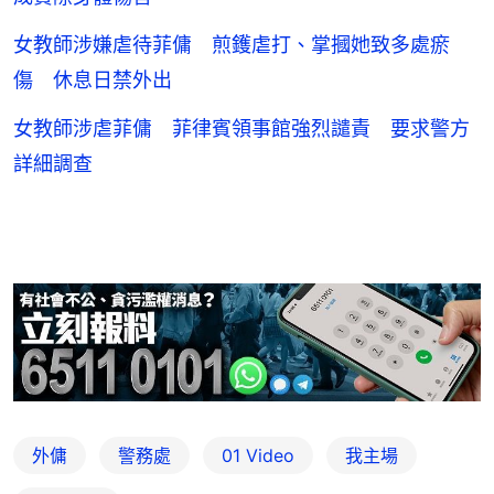
女教師涉嫌虐待菲傭 煎鑊虐打、掌摑她致多處瘀
傷 休息日禁外出
女教師涉虐菲傭 菲律賓領事館強烈譴責 要求警方
詳細調查
外傭
警務處
01 Video
我主場