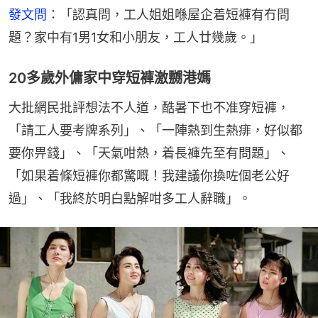
發文問
：「認真問，工人姐姐喺屋企着短褲有冇問
題？家中有1男1女和小朋友，工人廿幾歲。」
20多歲外傭家中穿短褲激嬲港媽
大批網民批評想法不人道，酷暑下也不准穿短褲，
「請工人要考牌系列」、「一陣熱到生熱痱，好似都
要你畀錢」、「天氣咁熱，着長褲先至有問題」、
「如果着條短褲你都驚嘅！我建議你換咗個老公好
過」、「我終於明白點解咁多工人辭職」。