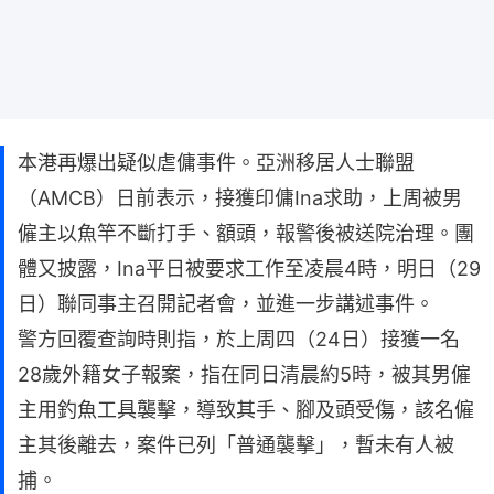
本港再爆出疑似虐傭事件。亞洲移居人士聯盟
（AMCB）日前表示，接獲印傭Ina求助，上周被男
僱主以魚竿不斷打手、額頭，報警後被送院治理。團
體又披露，Ina平日被要求工作至凌晨4時，明日（29
日）聯同事主召開記者會，並進一步講述事件。
警方回覆查詢時則指，於上周四（24日）接獲一名
28歲外籍女子報案，指在同日清晨約5時，被其男僱
主用釣魚工具襲擊，導致其手、腳及頭受傷，該名僱
主其後離去，案件已列「普通襲擊」，暫未有人被
捕。