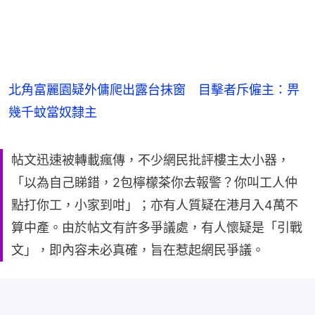
北角富麗園疑外傭爬出露台抹窗 目擊者斥僱主：畀
幾千蚊當奴隸主
帖文迅速被轉載瘋傳，不少網民批評樓主太小器，
「以為自己睇錯，2包檸檬茶你去報警？你叫工人仲
點打你工，小家到咁」；亦有人質疑在港月入4萬不
算中產。由於帖文有許多爭議處，有人懷疑是「引戰
文」，即內容未必真確，旨在惹起網民爭議。