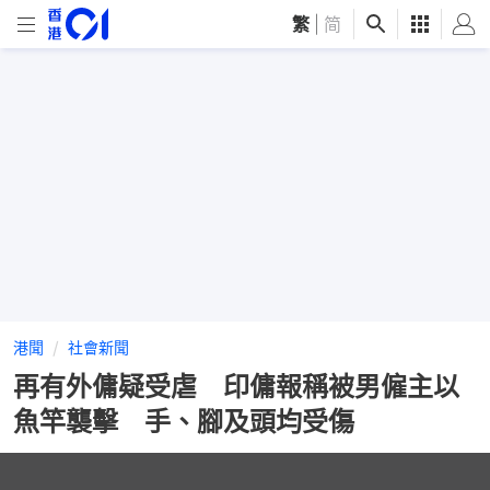
繁
|
简
港聞
社會新聞
再有外傭疑受虐 印傭報稱被男僱主以
魚竿襲擊 手、腳及頭均受傷