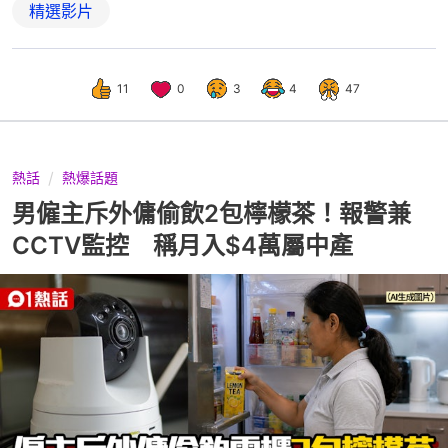
精選影片
11
0
3
4
47
熱話
熱爆話題
男僱主斥外傭偷飲2包檸檬茶！報警兼
CCTV監控 稱月入$4萬屬中產