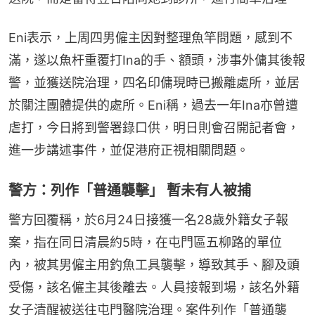
Eni表示，上周四男僱主因對整理魚竿問題，感到不
滿，遂以魚杆重覆打Ina的手、額頭，涉事外傭其後報
警，並獲送院治理，四名印傭現時已搬離處所，並居
於關注團體提供的處所。Eni稱，過去一年Ina亦曾遭
虐打，今日將到警署錄口供，明日則會召開記者會，
進一步講述事件，並促港府正視相關問題。
警方：列作「普通襲擊」 暫未有人被捕
警方回覆稱，於6月24日接獲一名28歲外籍女子報
案，指在同日清晨約5時，在屯門區五柳路的單位
內，被其男僱主用釣魚工具襲擊，導致其手、腳及頭
受傷，該名僱主其後離去。人員接報到場，該名外籍
女子清醒被送往屯門醫院治理。案件列作「普通襲