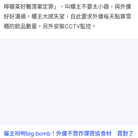
檸檬茶好難落案定罪」，叫樓主不要太小器，與外傭
好好溝通。樓主大感失望，自此要求外傭每天點算雪
櫃的飲品數量，另外安裝CCTV監控。
僱主吩咐big bomb！外傭不買炸彈買這食材 買對了