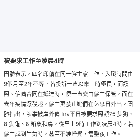
被要求工作至凌晨4時
團體表示，四名印傭在同一僱主家工作，入職時間由
9個月至2年不等，皆投訴一直以來工時極長，而護
照、僱傭合同在抵達時，便一直交由僱主保管，而在
去年疫情爆發起，僱主更禁止她們在休息日外出。團
體指出，涉事被虐外傭 Ina平日被要求照顧75 隻狗、
8 隻龜、8 箱魚和鳥，從早上9時工作到凌晨4時，若
僱主感到生氣時，甚至不准睡覺，需整夜工作。