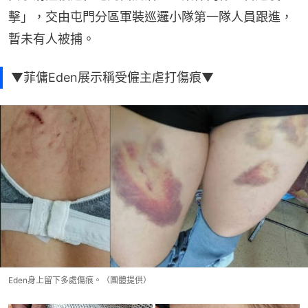
擊」，交由屯門分區軍裝巡邏小隊第一隊人員跟進，
暫未有人被捕。
▼菲傭Eden展示稱受僱主虐打傷痕▼
Eden身上留下多處傷痕。（團體提供）