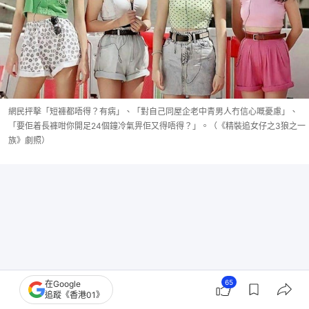
網民抨擊「短褲都唔得？有病」、「對自己同屋企老中青男人冇信心嘅憂慮」、
「要佢着長褲咁你開足24個鐘冷氣畀佢又得唔得？」。（《精裝追女仔之3狼之一
族》劇照）
65
在Google
追蹤《香港01》