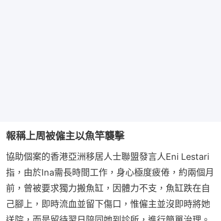
報稱上周被僱主以魚竿襲擊
協助個案的香港亞洲移居人士聯盟發言人Eni Lestari
指，由於Ina需長時間工作，身心極度疲倦，約兩個月
前，曾被要求獨力搬魚缸，因體力不支，魚缸跌在自
己腳上，即時流血並留下傷口，惟僱主並沒即時將她
送院，而是留待翌日陪同她到診所，進行簡單治理。