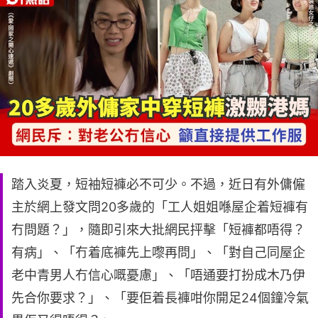
踏入炎夏，短袖短褲必不可少。不過，近日有外傭僱
主於網上發文問20多歲的「工人姐姐喺屋企着短褲有
冇問題？」，隨即引來大批網民抨擊「短褲都唔得？
有病」、「冇着底褲先上嚟再問」、「對自己同屋企
老中青男人冇信心嘅憂慮」、「唔通要打扮成木乃伊
先合你要求？」、「要佢着長褲咁你開足24個鐘冷氣