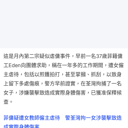
這是月內第二宗疑似虐傭事件，早前一名37歲菲籍傭
工Eden向團體求助，稱在一年多的工作期間，遭女僱
主虐待，包括以煎鑊拍打，甚至掌摑、抓刮，以致身
上留下多處傷痕，警方早前證實，在荃灣拘捕了一名
女子，涉嫌襲擊致造成實際身體傷害，已獲准保釋候
查。
菲傭疑遭女教師僱主虐待 警荃灣拘一女涉襲擊致造
成實際身體傷害