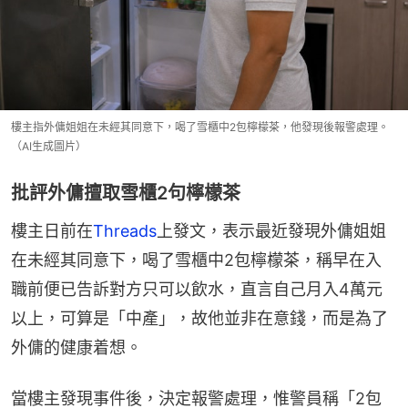
樓主指外傭姐姐在未經其同意下，喝了雪櫃中2包檸檬茶，他發現後報警處理。
（AI生成圖片）
批評外傭擅取雪櫃2句檸檬茶
樓主日前在
Threads
上發文，表示最近發現外傭姐姐
在未經其同意下，喝了雪櫃中2包檸檬茶，稱早在入
職前便已告訴對方只可以飲水，直言自己月入4萬元
以上，可算是「中產」，故他並非在意錢，而是為了
外傭的健康着想。
當樓主發現事件後，決定報警處理，惟警員稱「2包