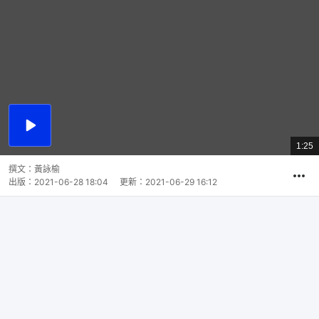
播
放
1:25
總
影
共
片
時
撰文：
黃詠榆
間
出版：
2021-06-28 18:04
更新：
2021-06-29 16:12