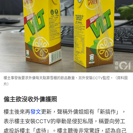
樓主事發後要求外傭每天點算雪櫃的飲品數量，另外安裝CCTV監控。（資料圖
片）
僱主欲沒收外傭護照
樓主後來再
發文
更新，聲稱外傭姐姐有「新搞作」，
表示樓主安裝CCTV的舉動是侵犯私隱，稱要向勞工
處投訴樓主「虐待」。樓主聽後非常驚訝，認為自己