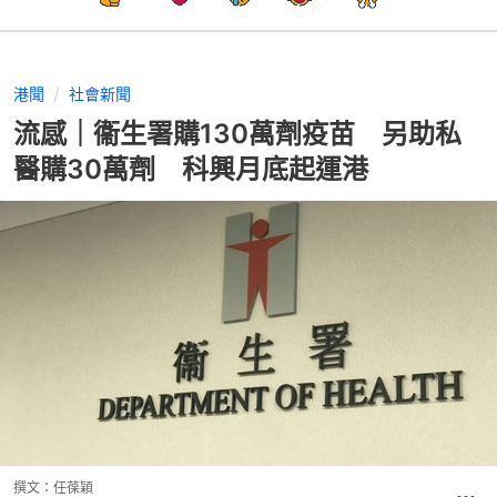
港聞
社會新聞
流感｜衞生署購130萬劑疫苗 另助私
醫購30萬劑 科興月底起運港
撰文：
任葆穎