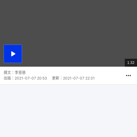
播
放
1:32
總
影
共
片
時
撰文：
李恩慈
間
出版：
2021-07-07 20:53
更新：
2021-07-07 22:31