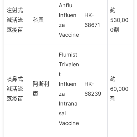
Anflu
注射式
約
Influen
HK-
滅活流
科興
530,00
za
68671
感疫苗
0劑
Vaccine
Flumist
Trivalen
t
噴鼻式
約
阿斯利
Influen
HK-
減活流
60,000
康
za
68239
感疫苗
劑
Intrana
sal
Vaccine