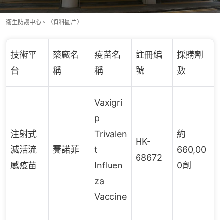
衞生防護中心。（資料圖片）
技術平
藥廠名
疫苗名
註冊編
採購劑
台
稱
稱
號
數
Vaxigri
p
注射式
Trivalen
約
HK-
滅活流
賽諾菲
t
660,00
68672
感疫苗
Influen
0劑
za
Vaccine