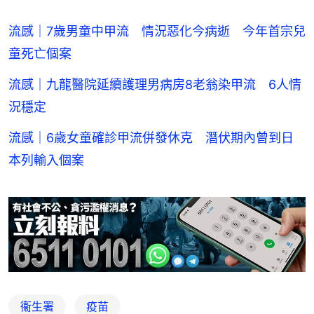
流感｜7歲男童中甲流 情況惡化今病逝 今年首宗兒
童死亡個案
流感｜九龍醫院延續護理男病房8老翁染甲流 6人情
況穩定
流感｜6歲女童確診甲流併發休克 潛伏期內曾到日
本列輸入個案
衞生署
疫苗