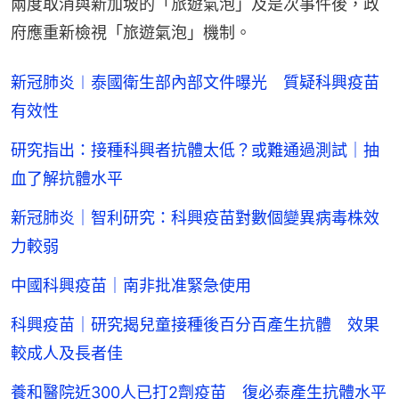
兩度取消與新加坡的「旅遊氣泡」及是次事件後，政
府應重新檢視「旅遊氣泡」機制。
新冠肺炎︱泰國衛生部內部文件曝光 質疑科興疫苗
有效性
研究指出：接種科興者抗體太低？或難通過測試｜抽
血了解抗體水平
新冠肺炎｜智利研究：科興疫苗對數個變異病毒株效
力較弱
中國科興疫苗｜南非批准緊急使用
科興疫苗｜研究揭兒童接種後百分百產生抗體 效果
較成人及長者佳
養和醫院近300人已打2劑疫苗 復必泰產生抗體水平