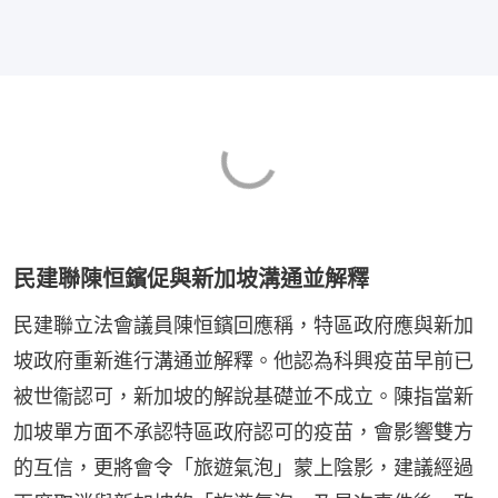
民建聯陳恒鑌促與新加坡溝通並解釋
民建聯立法會議員陳恒鑌回應稱，特區政府應與新加
坡政府重新進行溝通並解釋。他認為科興疫苗早前已
被世衞認可，新加坡的解說基礎並不成立。陳指當新
加坡單方面不承認特區政府認可的疫苗，會影響雙方
的互信，更將會令「旅遊氣泡」蒙上陰影，建議經過