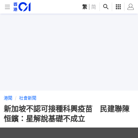
繁
|
简
港聞
社會新聞
新加坡不認可接種科興疫苗 民建聯陳
恒鑌：星解說基礎不成立