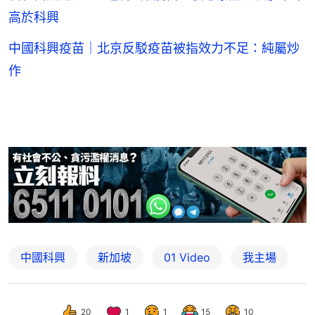
高於科興
中國科興疫苗｜北京反駁疫苗被指效力不足：純屬炒
作
中國科興
新加坡
01 Video
我主場
20
1
1
15
10