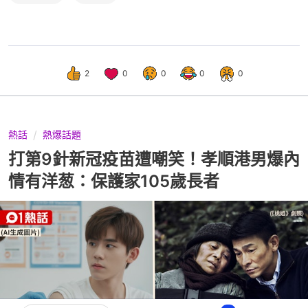
2
0
0
0
0
熱話
熱爆話題
打第9針新冠疫苗遭嘲笑！孝順港男爆內
情有洋葱：保護家105歲長者