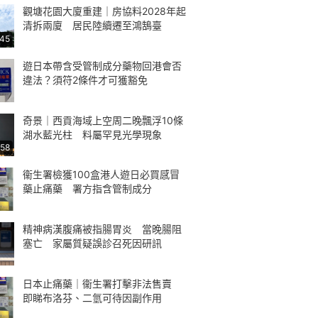
觀塘花園大廈重建｜房協料2028年起
清拆兩廈 居民陸續遷至鴻鵠臺
:45
遊日本帶含受管制成分藥物回港會否
違法？須符2條件才可獲豁免
奇景｜西貢海域上空周二晚飄浮10條
湖水藍光柱 料屬罕見光學現象
:58
衞生署檢獲100盒港人遊日必買感冒
藥止痛藥 署方指含管制成分
精神病漢腹痛被指腸胃炎 當晚腸阻
塞亡 家屬質疑誤診召死因研訊
日本止痛藥｜衞生署打擊非法售賣
即睇布洛芬、二氫可待因副作用