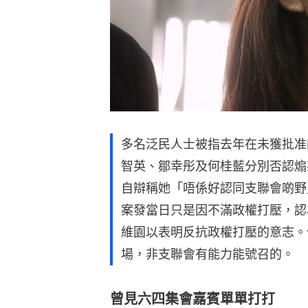
多名泛民人士被指去年在未獲批准
智英、鄒幸彤及何桂藍分別否認煽
自辯稱她「唔係好認同支聯會啲野
案發當日只是因不滿政權打壓，認
維園以表明反抗政權打壓的意志。
場，非支聯會有能力能號召的。
曾見六四集會嘉賓單單打打