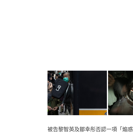
被告黎智英及鄒幸彤否認一項「煽惑