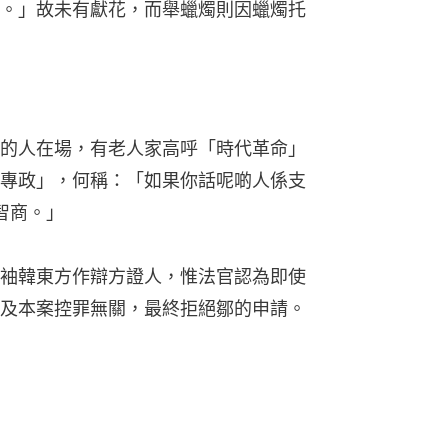
。」故未有獻花，而舉蠟燭則因蠟燭托
的人在場，有老人家高呼「時代革命」
專政」，何稱：「如果你話呢啲人係支
智商。」
袖韓東方作辯方證人，惟法官認為即使
及本案控罪無關，最終拒絕鄒的申請。