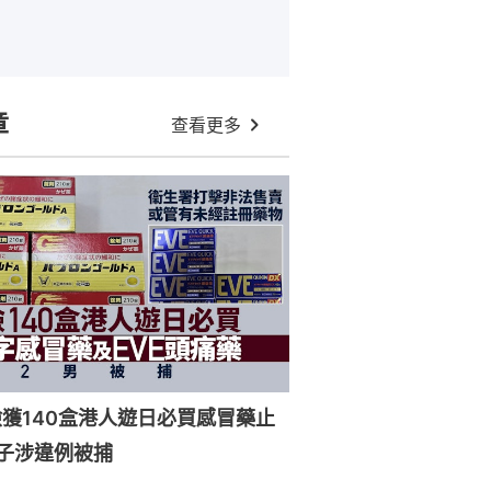
章
查看更多
獲140盒港人遊日必買感冒藥止
子涉違例被捕