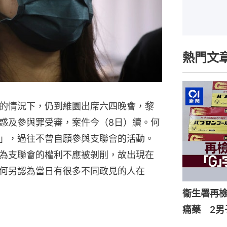
熱門文
的情況下，仍到維園出席六四晚會，黎
惑及參與罪受審，案件今（8日）續。何
」，過往不曾自願參與支聯會的活動。
為支聯會的權利不應被剝削，故出現在
何另認為當日有很多不同政見的人在
衞生署再檢
痛藥 2男