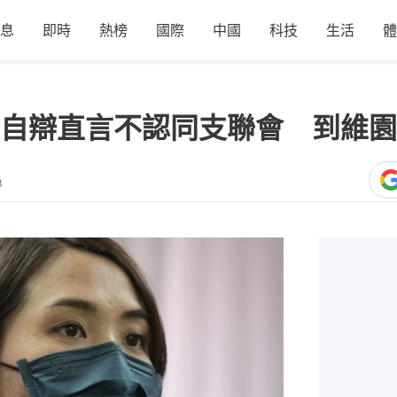
息
即時
熱榜
國際
中國
科技
生活
體
自辯直言不認同支聯會 到維園
3