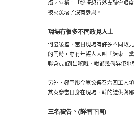
燭，何稱：「好唔想行落支聯會嗰度
被火燒壞了沒有參與。
現場有很多不同政見人士
何最後指，當日現場有許多不同政見
的同時，亦有年輕人大叫「結束一黨
聯會call到出嚟嘅，咁都幾侮辱佢地
另外，鄒幸彤今原欲傳召六四工人領
其案發當日身在現場，韓的證供與鄒
三名被告。(詳看下圖)