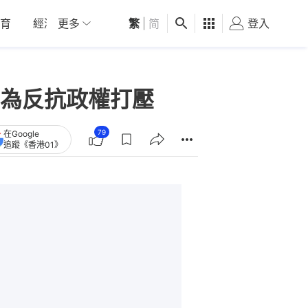
育
經濟
更多
01深圳
繁
觀點
|
简
健康
好食玩飛
登入
女
為反抗政權打壓
79
在Google
追蹤《香港01》