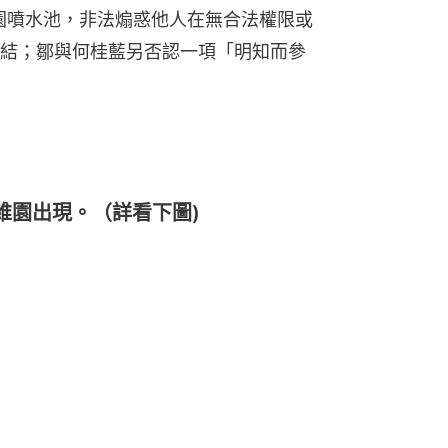
亞公園噴水池，非法煽惑他人在無合法權限或
結；鄒與何桂藍另否認一項「明知而參
維園出現。（詳看下圖)