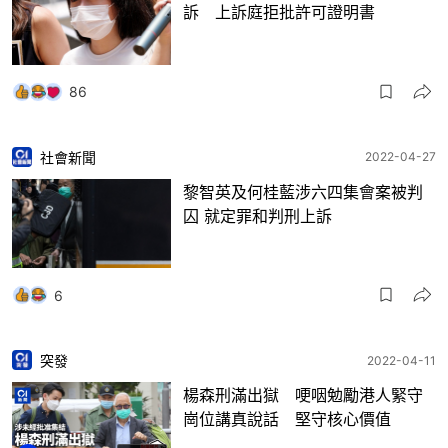
訴 上訴庭拒批許可證明書
86
社會新聞
2022-04-27
黎智英及何桂藍涉六四集會案被判
囚 就定罪和判刑上訴
6
突發
2022-04-11
楊森刑滿出獄 哽咽勉勵港人緊守
崗位講真說話 堅守核心價值