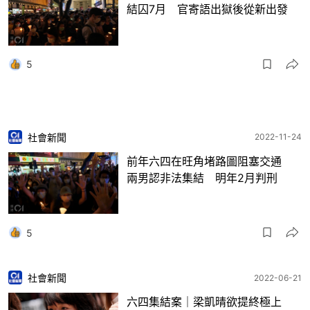
結囚7月 官寄語出獄後從新出發
5
社會新聞
2022-11-24
前年六四在旺角堵路圖阻塞交通
兩男認非法集結 明年2月判刑
5
社會新聞
2022-06-21
六四集結案｜梁凱晴欲提終極上