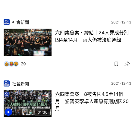
社會新聞
2021-12-13
六四集會案．總結｜24人罪成分別
囚4至14月 兩人仍被法庭通緝
29
社會新聞
2021-12-13
六四集會案 8被告囚4.5至14個
月 黎智英李卓人連原有刑期囚20
月
01:30
190