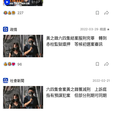
01:07
227
政情
2022-03-29
精選 ★
黃之鋒六四集結案服刑完畢 轉到
赤柱監獄還押 等候初選案審訊
96
社會新聞
2022-02-21
六四集會案黃之鋒獲減刑 上訴庭
指有預謀犯案 但部分刑期可同期