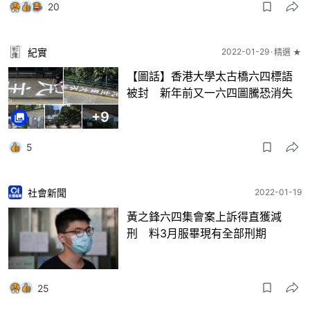
20
紀實
2022-01-29
精選 ★
【圖話】香港大學太古橋六四標語
被封 新年前又一六四圖騰恐消失
+
9
5
社會新聞
2022-01-19
黃之鋒六四集會案上訴得直獲減
刑 料3月服畢現有全部刑期
25