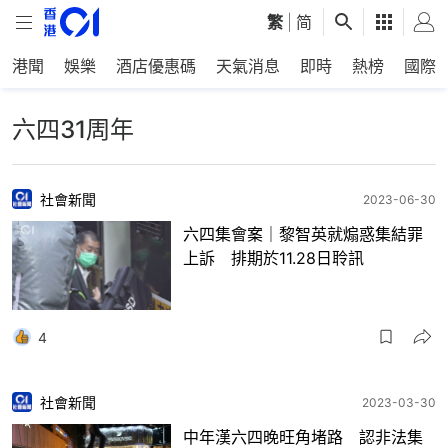
繁
|
简
港聞
娛樂
酒店優惠碼
天氣消息
即時
熱榜
國際
六四31周年
社會新聞
2023-06-30
六四集會案｜黎智英就煽惑集結罪
上訴 排期於11.28日聆訊
4
社會新聞
2023-03-30
中年漢六四晚旺角堵路 認非法集