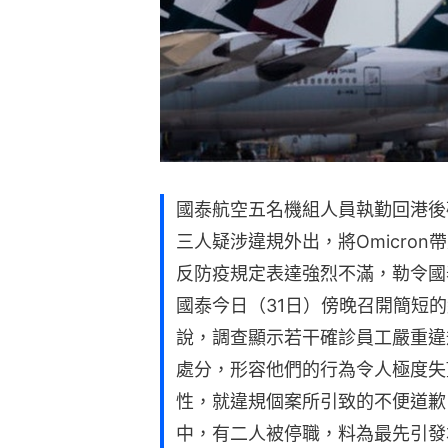
國泰航空五名機組人員執勤回港後確
三人疑涉違規外出，將Omicro
反防疫規定表達強烈不滿，勒令國
國泰今日（31日）傍晚召開簡短
說，調查顯示若干確診員工嚴重違
處分，形容他們的行為令人極度失
性，就違規個案所引致的不便道歉
中，有二人被停職，料為最先引發本