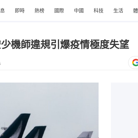
息
即時
熱榜
國際
中國
科技
生活
體
泰斥空少機師違規引爆疫情極度失望
5