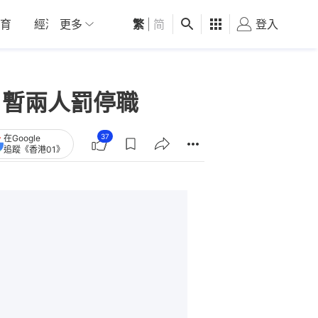
育
經濟
更多
01深圳
繁
觀點
|
简
健康
好食玩飛
登入
女
 暫兩人罰停職
37
在Google
追蹤《香港01》