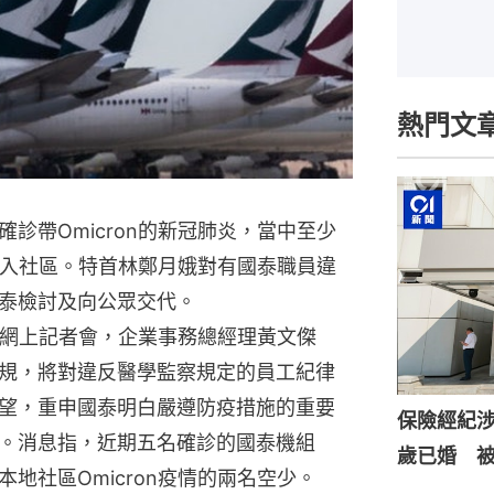
熱門文
診帶Omicron的新冠肺炎，當中至少
n帶入社區。特首林鄭月娥對有國泰職員違
泰檢討及向公眾交代。
的網上記者會，企業事務總經理黃文傑
規，將對違反醫學監察規定的員工紀律
望，重申國泰明白嚴遵防疫措施的重要
保險經紀涉
。消息指，近期五名確診的國泰機組
歲已婚 
地社區Omicron疫情的兩名空少。