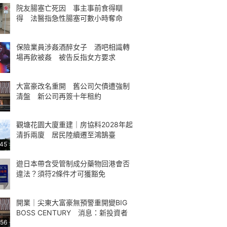
院友腸塞亡死因 事主事前食得瞓
得 法醫指急性腸塞可數小時奪命
保險業員涉姦酒醉女子 酒吧相識轉
場再飲被姦 被告反指女方要求
大富豪改名重開 舊公司欠債遭強制
清盤 新公司再簽十年租約
觀塘花園大廈重建｜房協料2028年起
清拆兩廈 居民陸續遷至鴻鵠臺
:45
遊日本帶含受管制成分藥物回港會否
違法？須符2條件才可獲豁免
開業｜尖東大富豪無預警重開變BIG
BOSS CENTURY 消息：新投資者
:56