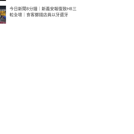
今日新聞8分鐘｜新義安報復致H8三
𨋢全壞｜食客擲錢店員以牙還牙