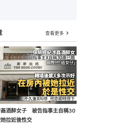
章
查看更多
姦酒醉女子 被告指事主自稱30
被她拉近後性交