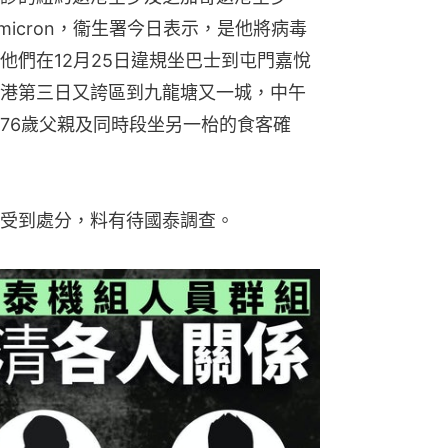
icron，衞生署今日表示，是他將病毒
他們在12月25日違規坐巴士到屯門嘉悅
港第三日又誇區到九龍塘又一城，中午
76歲父親及同時段坐另一枱的食客確
受到處分，料有待國泰調查。