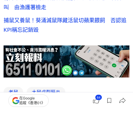
叫 由漁護署檢走
捕鼠又養鼠！葵涌滅鼠隊藏活鼠切蘋果餵飼 否認追
KPI稱忘記銷毀
老鼠
大鼠戊型肝炎
64
在Google
追蹤《香港01》
2
0
1
0
1