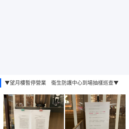
▼望月樓暫停營業 衞生防護中心到場抽樣巡查▼