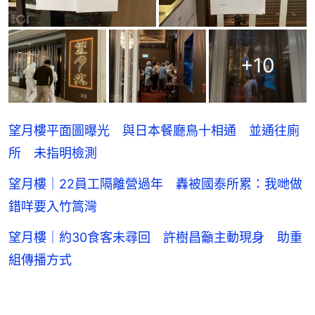
+
10
望月樓平面圖曝光 與日本餐廳鳥十相通 並通往廁
所 未指明檢測
望月樓｜22員工隔離營過年 轟被國泰所累：我哋做
錯咩要入竹篙灣
望月樓｜約30食客未尋回 許樹昌籲主動現身 助重
組傳播方式