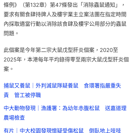
條例》（第132章）第47條發出「消除蟲鼠通知」，
要求有關食肆持牌人及樓宇業主立案法團在指定時間
內採取適當行動以消除該食肆及樓宇公用部分的蟲鼠
問題。
此個案是今年第二宗大鼠戊型肝炎個案，2020至
2025年，本港每年平均錄得零至兩宗大鼠戊型肝炎個
案。
捕鼠又養鼠｜外判滅鼠隊疑養鼠 食環署指嚴重失
責 管工被停職
中大動物發現｜漁護署：為幼年赤腹松鼠 送嘉道理
農場檢查
有片｜中大校園發現懷疑受傷松鼠 倒臥地上吱吱