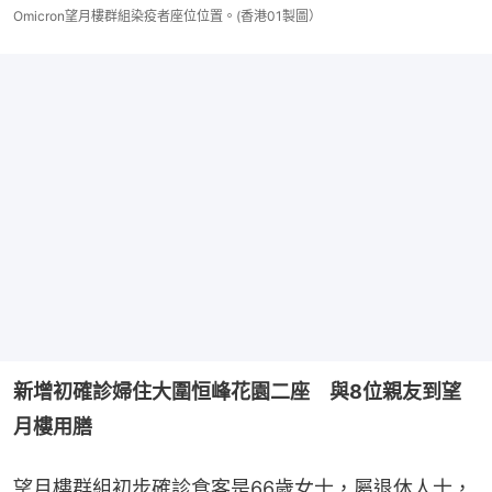
Omicron望月樓群組染疫者座位位置。(香港01製圖）
新增初確診婦住大圍恒峰花園二座　與8位親友到望
月樓用膳
望月樓群組初步確診食客是66歲女士，屬退休人士，