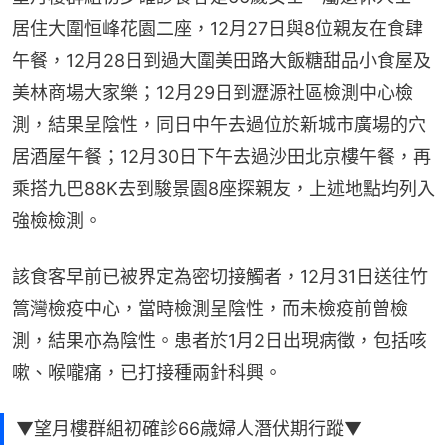
居住大圍恒峰花園二座，12月27日與8位親友在食肆
午餐，12月28日到過大圍美田路大飯糖甜品小食屋及
美林商場大家樂；12月29日到瀝源社區檢測中心檢
測，結果呈陰性，同日中午去過位於新城市廣場的穴
居酒屋午餐；12月30日下午去過沙田北京樓午餐，再
乘搭九巴88K去到駿景園8座探親友，上述地點均列入
強檢檢測。
該食客早前已被界定為密切接觸者，12月31日送往竹
篙灣檢疫中心，當時檢測呈陰性，而未檢疫前曾檢
測，結果亦為陰性。患者於1月2日出現病徵，包括咳
嗽、喉嚨痛，已打接種兩針科興。
▼望月樓群組初確診66歳婦人潛伏期行蹤▼