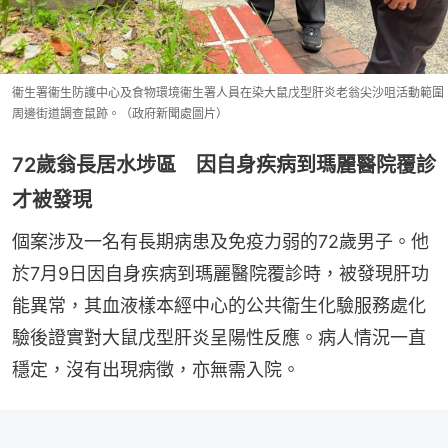
衞生署衞生防護中心及食物環境衞生署人員在染大鼠戊型肝炎老翁尖沙咀活動範圍
周邊街道調查鼠跡。（政府新聞處圖片）
72歲翁長居水埗區 因自身疾病到瑪麗醫院覆診
才被發現
個案涉及一名有長期病患及免疫力弱的72歲男子。他
於7月9日因自身疾病到瑪麗醫院覆診時，被發現肝功
能異常，其血液樣本經中心的公共衞生化驗服務處化
驗後證實對大鼠戊型肝炎呈陽性反應。病人情況一直
穩定，沒有出現病徵，亦無需入院。