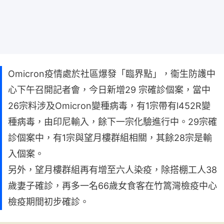
Omicron疫情處於社區爆發「臨界點」，衞生防護中
心下午召開記者會，今日新增29 宗確診個案，當中
26宗料涉及Omicron變種病毒，有1宗帶有l452R變
種病毒，由印尼輸入，餘下一宗化驗進行中。29宗確
診個案中，有1宗與望月樓群組相關，其餘28宗是輸
入個案。
另外，望月樓群組再有增至六人染疫，除搭棚工人38
歲妻子確診，再多一名66歲女食客在竹篙灣檢疫中心
檢疫期間初步確診。