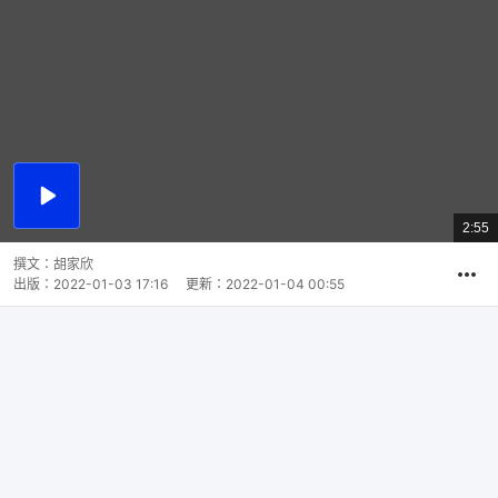
播
放
2:55
總
影
共
片
時
撰文：
胡家欣
間
出版：
2022-01-03 17:16
更新：
2022-01-04 00:55