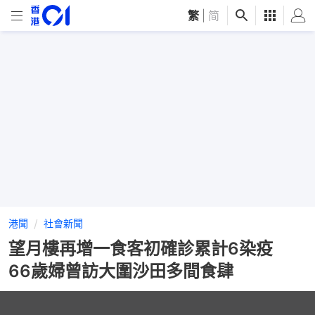
繁
|
简
港聞
社會新聞
望月樓再增一食客初確診累計6染疫
66歲婦曾訪大圍沙田多間食肆