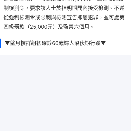
制檢測令，要求該人士於指明期間內接受檢測。不遵
從強制檢測令或限制與檢測宣告即屬犯罪，並可處第
四級罰款（25,000元）及監禁六個月。
▼望月樓群組初確診66歳婦人潛伏期行蹤▼