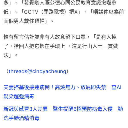
多」、「發覺啲人嘅公德心同公民教育意識愈嚟愈
低」、「CCTV（閉路電視）把X」、「唔講仲以為前
面個男人戴住頂帽」。
惟有留言估計並非有人故意留下口罩，「是有人掉
了，拾回人把它挷在手環上 ，這是行山人士一貫做
法」。
（
threads＠cindyacheung
）
夫妻掃墓後接連病倒！高燒無力、放屁即失禁 查AI
疑染超強病毒
新冠與感冒3大差異 醫生提醒6招預防病毒入侵 勤
洗手勝酒精消毒