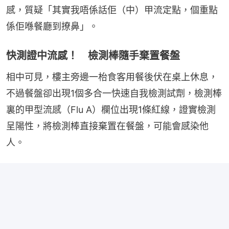
感，質疑「其實我唔係話佢（中）甲流定點，個重點
係佢喺餐廳到撩鼻」。
快測證中流感！ 檢測棒隨手棄置餐盤
相中可見，樓主旁邊一枱食客用餐後伏在桌上休息，
不過餐盤卻出現1個多合一快速自我檢測試劑，檢測棒
裏的甲型流感（Flu A）欄位出現1條紅線，證實檢測
呈陽性，將檢測棒直接棄置在餐盤，可能會感染他
人。