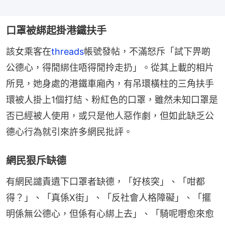
口罩被綁起掛港鐵扶手
該女乘客在
threads
帳號發帖，不滿怒斥「試下畀啲
公德心，得閒綁住唔得閒拎走扔」。從其上載的相片
所見，她身處的港鐵車廂內，有吊環橫柱的三角扶手
環被人掛上1個打結、粉紅色的口罩，雖然未知口罩是
否已經被人使用，或只是他人惡作劇，但如此缺乏公
德心行為就引來許多網民批評。
網民狠斥缺德
有網民譴責遺下口罩者缺德，「好核突」、「咁都
得？」、「真係X街」、「反社會人格障礙」、「擺
明係無公德心，但係有心綁上去」、「騎呢嘢愈來愈