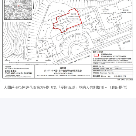
大圍碧田街恒峰花園第2座指明為「受限區域」並納入強制檢測。（政府提供）