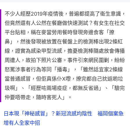
不少人經歷2019年疫情後，普遍都提高了衛生意識，
但竟然還有人公然在餐廳做快速測試？有女生在社交
平台貼相，稱在麥當勞用餐時發現旁邊食客「撩
鼻」，然後發現被放置在餐盤上的檢測棒出現2條紅
線，證實為感染甲型流感，擔憂檢測棒隨處放會傳播
周遭人，故拍下照片公審。事件引來網民圍剿，紛紛
怒罵涉事者行為等同「播毒」，「雖然話宜家2條線
當普通感冒，但佢真係仆X嚟，撩完都自己抌返啲垃
圾啊」、「經歷咗兩場疫症，都無反省過」、「驗完
仲要唔帶走，隨時害死人」。
日本現「神秘感冒」？新冠流感均陰性 福岡個案急
增有人全家中招