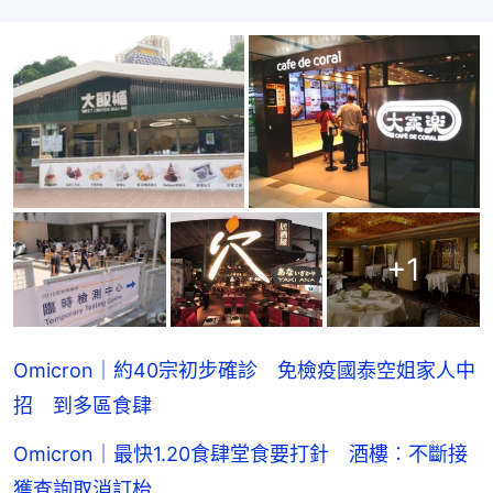
+
1
Omicron｜約40宗初步確診 免檢疫國泰空姐家人中
招 到多區食肆
Omicron｜最快1.20食肆堂食要打針 酒樓︰不斷接
獲查詢取消訂枱