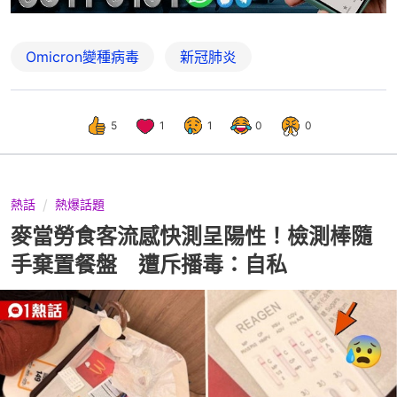
Omicron變種病毒
新冠肺炎
5
1
1
0
0
熱話
熱爆話題
麥當勞食客流感快測呈陽性！檢測棒隨
手棄置餐盤 遭斥播毒：自私