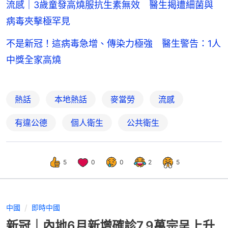
流感｜3歲童發高燒服抗生素無效 醫生揭遭細菌與
病毒夾擊極罕見
不是新冠！這病毒急增、傳染力極強 醫生警告：1人
中獎全家高燒
熱話
本地熱話
麥當勞
流感
有違公德
個人衛生
公共衛生
5
0
0
2
5
中國
即時中國
新冠｜內地6月新增確診7.9萬宗呈上升