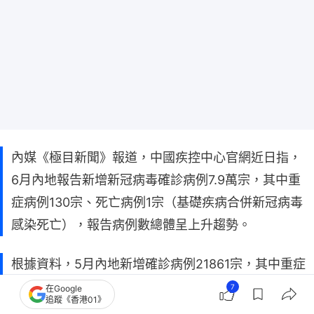
內媒《極目新聞》報道，中國疾控中心官網近日指，
6月內地報告新增新冠病毒確診病例7.9萬宗，其中重
症病例130宗、死亡病例1宗（基礎疾病合併新冠病毒
感染死亡），報告病例數總體呈上升趨勢。
根據資料，5月內地新增確診病例21861宗，其中重症
病例35宗、死亡病例1宗（基礎疾病合併新冠病毒感
7
在Google
追蹤《香港01》
染死亡）。即6月的新增確診病例數字比5月多逾2