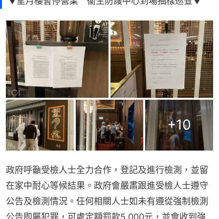
▼望月樓暫停營業 衞生防護中心到場抽樣巡查▼
+
10
政府呼籲受檢人士全力合作，登記及進行檢測，並留
在家中耐心等候結果。政府會嚴肅跟進受檢人士遵守
公告及檢測情況。任何相關人士如未有遵從強制檢測
公告即屬犯罪，可處定額罰款5,000元，並會收到強