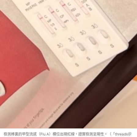
檢測棒裏的甲型流感（Flu A）欄位出現紅線，證實檢測呈陽性。（「threads＠