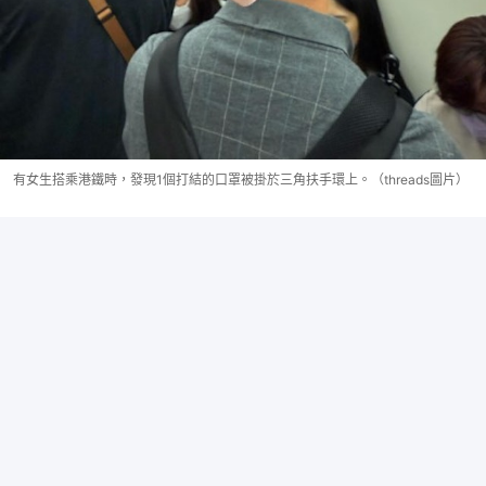
有女生搭乘港鐵時，發現1個打結的口罩被掛於三角扶手環上。（threads圖片）