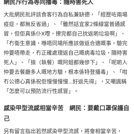
網民斥行為等同播毒：隨時害死人
大批網民批評該食客行為自私兼缺德，「經歷咗兩場
疫症，都無反省過」、「雖然話宜家2條線當普通感
冒，但佢真係仆X嚟，撩完都自己抌返啲垃圾啊」、
「冇衞生意識，喺唔同場所應該做返合適嘅事，驗完
仲要唔帶走，冇正確處理返自己嘅病毒垃圾，隨時害
死人」、「撿（執餐）嘅阿姐都幾慘下」、「呢啲人
仲要去餐廳多人嘅地方驗，根本係特登播毒」、「咁
冇公德心真係祝佢慢慢慢慢…好返先得」，又嘲諷稱
「怎麼可以預防流行性感冒」。
感染甲型流感相當辛苦 網民：要戴口罩保護自
己
另有留言指出若然感染甲型流感，將會相當辛苦，