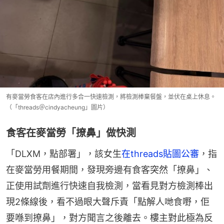
有麥當勞食客在店內進行多合一快速檢測，將檢測棒棄餐盤，並伏在桌上休息。
（「threads＠cindyacheung」圖片）
食客在麥當勞「撩鼻」做快測
「DLXM，點部署」，該女生
在threads貼圖公審
，指
在麥當勞用餐期間，發現旁邊有食客突然「撩鼻」、
正使用試劑進行快速自我檢測，當看見對方檢測棒出
現2條線後，看不過眼大聲斥責「點解人哋食嘢，佢
要喺到撩鼻」，對方聞言之後離去。樓主對此極為反