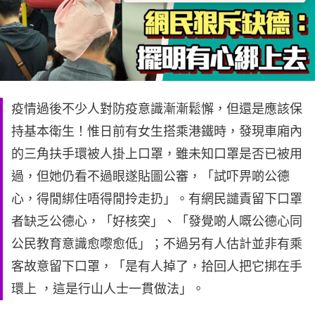
疫情過後不少人對防疫意識漸漸鬆懈，但還是應該保
持基本衛生！惟日前有女生搭乘港鐵時，發現車廂內
的三角扶手環被人掛上口罩，雖未知口罩是否已被用
過，但她仍看不過眼遂貼圖公審，「試吓畀啲公德
心，得閒綁住唔得閒拎走扔」。有網民譴責留下口罩
者缺乏公德心，「好核突」、「發覺啲人嘅公德心同
公民教育意識愈嚟愈低」；不過另有人估計並非有乘
客故意留下口罩，「是有人掉了，拾回人把它挷在手
環上 ，這是行山人士一貫做法」。