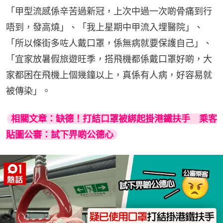
「甲型流感係辛苦過新冠，上次中過一次啲骨痛到行
唔到，發高燒」、「我上星期中甲流入埋醫院」、
「所以條街多咗人戴口罩，係無病就要保護自己」、
「宜家放暑假旅遊旺季，搭飛機都係戴口罩好啲，大
家都困在飛機上個幾鐘以上，真係有人病，好容易就
被傳染」。
相關文章：缺德！打結口罩被綁起掛港鐵扶手　乘客
貼圖公審：試下畀啲公德心