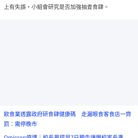
上有失誤，小組會研究是否加強抽查食肆。
飲食業透露政府研食肆健康碼 走漏眼食客食店一齊
罰：需停晚市
Omicron停課｜校長冀提早7日預告讓學校家長準