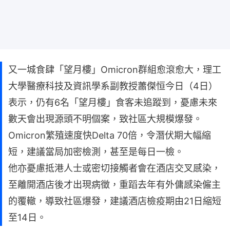
又一城食肆「望月樓」Omicron群組愈滾愈大，理工
大學醫療科技及資訊學系副教授蕭傑恒今日（4日）
表示，仍有6名「望月樓」食客未追蹤到，憂慮未來
數天會出現源頭不明個案，致社區大規模爆發。
Omicron繁殖速度快Delta 70倍，令潛伏期大幅縮
短，建議當局加密檢測，甚至是每日一檢。
他亦憂慮抵港人士或密切接觸者會在酒店交叉感染，
至離開酒店後才出現病徵，重蹈去年有外傭感染僱主
的覆轍，導致社區爆發，建議酒店檢疫期由21日縮短
至14日。