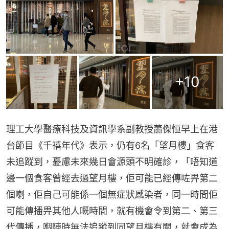
+
10
理工大學醫療科技及資訊學系副教授蕭傑恒早上在港
台節目《千禧年代》表示，仍有6名「望月樓」食客
未追蹤到，憂慮未來幾日會源頭不明確診，「唔知道
邊一個食客曾經去過望月樓，佢可能已經傳咗畀第二
個喇，佢自己可能係一個無症狀感染者，同一時間佢
可能傳播畀其他人嘅時間，就有機會令到第二、第三
代傳播，嗰陣時無法追蹤到同望月樓有關，就會成為