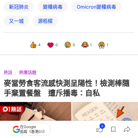
新冠肺炎
變種病毒
Omicron變種病毒
又一城
源栢樑
4
0
0
1
1
熱話
熱爆話題
麥當勞食客流感快測呈陽性！檢測棒隨
手棄置餐盤 遭斥播毒：自私
6
在Google
追蹤《香港01》