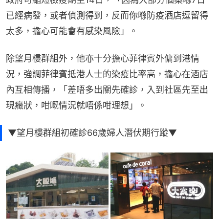
已經病發，或者偵測得到，反而你喺防疫酒店逗留得
太多，擔心可能會有感染風險」。
除望月樓群組外，他亦十分擔心菲律賓外傭到港情
況，強調菲律賓抵港人士的染疫比率高，擔心在酒店
內互相傳播，「差唔多出關先確診，入到社區先至出
現癥狀，咁嘅情況就唔係咁理想」。
▼望月樓群組初確診66歳婦人潛伏期行蹤▼