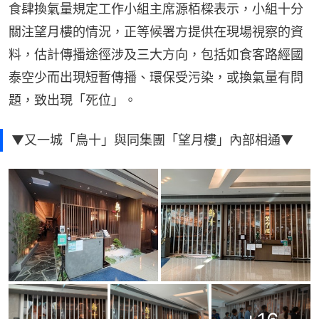
食肆換氣量規定工作小組主席源栢樑表示，小組十分
關注望月樓的情況，正等候署方提供在現場視察的資
料，估計傳播途徑涉及三大方向，包括如食客路經國
泰空少而出現短暫傳播、環保受污染，或換氣量有問
題，致出現「死位」。
▼又一城「鳥十」與同集團「望月樓」內部相通▼