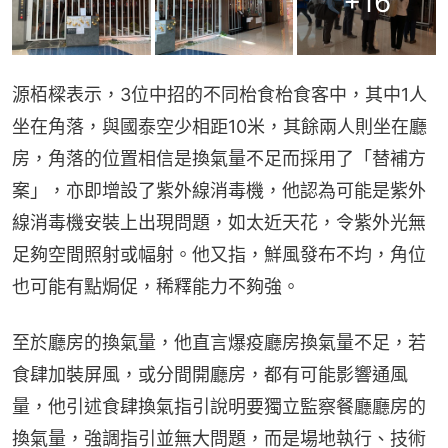
+
16
源栢樑表示，3位中招的不同枱食枱食客中，其中1人
坐在角落，與國泰空少相距10米，其餘兩人則坐在廳
房，角落的位置相信是換氣量不足而採用了「替補方
案」，亦即增設了紫外線消毒機，他認為可能是紫外
線消毒機安裝上出現問題，如太近天花，令紫外光無
足夠空間照射或幅射。他又指，鮮風發布不均，角位
也可能有點焗促，稀釋能力不夠強。
至於廳房的換氣量，他直言爆疫廳房換氣量不足，若
食肆加裝屏風，或分間開廳房，都有可能影響通風
量，他引述食肆換氣指引說明要獨立監察餐廳廳房的
換氣量，強調指引並無大問題，而是場地執行、技術