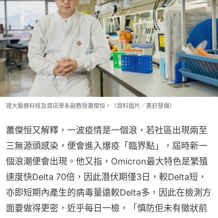
理大醫療科技及資訊學系副教授蕭傑恒。（資料圖片／黃舒慧攝）
蕭傑恒又解釋，一波疫情是一個浪，若社區出現兩至
三無源頭感染，便會進入爆疫「臨界點」，屆時新一
個浪潮便會出現。他又指，Omicron最大特色是繁殖
速度快Delta 70倍，因此潛伏期僅3日，較Delta短，
亦即短期內產生的病毒量遠較Delta多，因此在檢測方
面要做得更密，近乎每日一檢，「慎防佢未有徵狀前