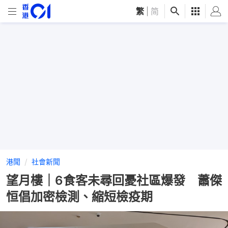
繁
|
简
港聞
社會新聞
望月樓｜6食客未尋回憂社區爆發 蕭傑
恒倡加密檢測、縮短檢疫期