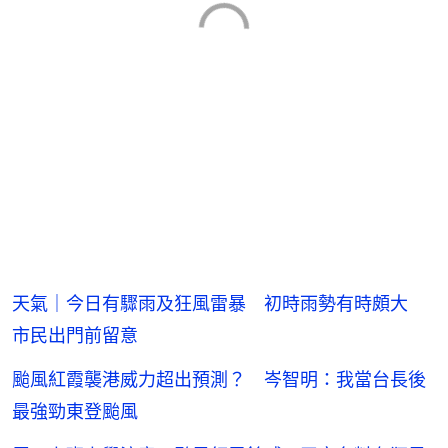
天氣｜今日有驟雨及狂風雷暴 初時雨勢有時頗大
市民出門前留意
颱風紅霞襲港威力超出預測？ 岑智明：我當台長後
最強勁東登颱風