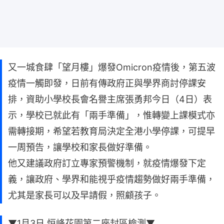
又一城食肆「望月樓」爆發Omicron疫情後，第五波
疫情一觸即發，日前有傳政府正與學界商討停課安
排，資助小學校長會名譽主席張勇邦今日（4日）表
示，學校已就此有「兩手準備」，惟轉變上課模式亦
需轉接期，希望若教育局決定全港小學停課，可提早
一周預告，讓學校和家長做好準備。
他又建議政府訂立專家預警機制，就疫情爆發下定
義，讓政府、學界和能視乎疫情趨勢做好兩手準備，
尤其是家長可以及早請假，照顧孩子。
▼1月3日 恒峰花園第二座封區檢測▼