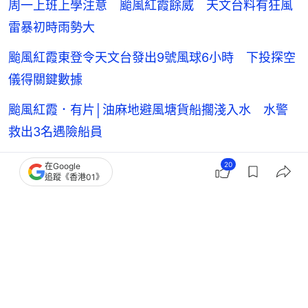
周一上班上學注意 颱風紅霞餘威 天文台料有狂風
雷暴初時雨勢大
颱風紅霞東登令天文台發出9號風球6小時 下投探空
儀得關鍵數據
颱風紅霞．有片│油麻地避風塘貨船擱淺入水 水警
救出3名遇險船員
20
在Google
追蹤《香港01》