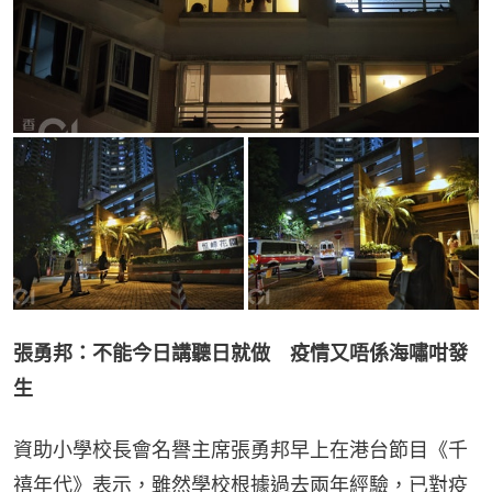
張勇邦：不能今日講聽日就做　疫情又唔係海嘯咁發
生
資助小學校長會名譽主席張勇邦早上在港台節目《千
禧年代》表示，雖然學校根據過去兩年經驗，已對疫