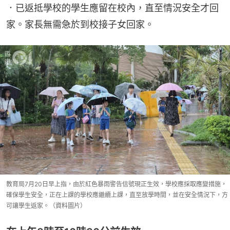
．已返抵學校的學生應留在校內，直至情況安全才回
家。家長無需急於到校接子女回家。
教育局7月20日早上指，由於紅色暴雨警告信號現正生效，學校應採取應變措施，
確保學生安全，正在上課的學校應繼續上課，直至放學時間，並在安全情況下，方
可讓學生返家。（資料圖片）