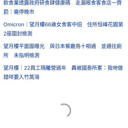
飲食業透露政府研食肆健康碼 走漏眼食客食店一齊
罰：需停晚市
Omicron｜望月樓66歲女食客中招 住所恒峰花園第
2座圍封檢測
望月樓平面圖曝光 與日本餐廳鳥十相通 並通往廁
所 未指明檢測
望月樓｜22員工隔離營過年 轟被國泰所累：我哋做
錯咩要入竹篙灣