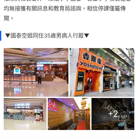
均無接獲有關訊息和教育局諮詢，相信停課僅屬傳
聞。
▼國泰空姐同住35歲男病人行蹤▼
+
2