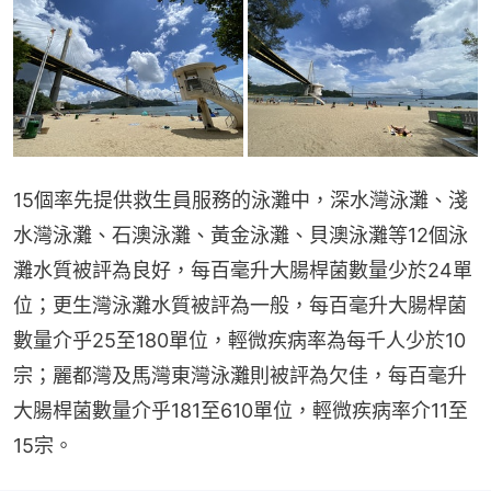
15個率先提供救生員服務的泳灘中，深水灣泳灘、淺
水灣泳灘、石澳泳灘、黃金泳灘、貝澳泳灘等12個泳
灘水質被評為良好，每百毫升大腸桿菌數量少於24單
位；更生灣泳灘水質被評為一般，每百毫升大腸桿菌
數量介乎25至180單位，輕微疾病率為每千人少於10
宗；麗都灣及馬灣東灣泳灘則被評為欠佳，每百毫升
大腸桿菌數量介乎181至610單位，輕微疾病率介11至
15宗。