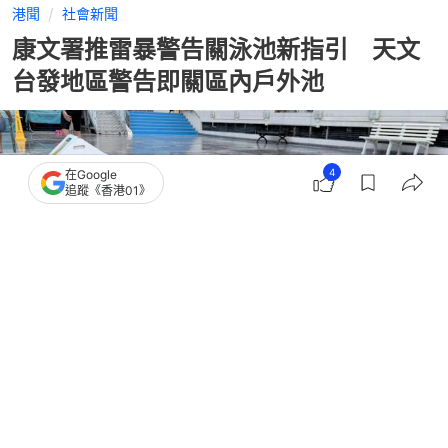
港聞
社會新聞
康文署推雷暴警告關泳池新指引 天文
台發地區警告即關區內戶外池
4
在Google
追蹤《香港01》
撰文：
賴卓盈
出版：
2026-07-05 21:08
更新：
2026-07-06 01:46