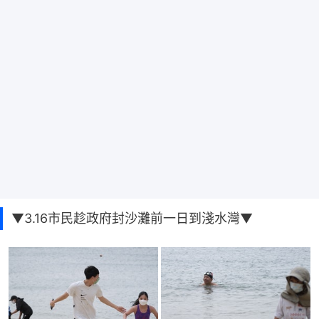
▼3.16市民趁政府封沙灘前一日到淺水灣▼