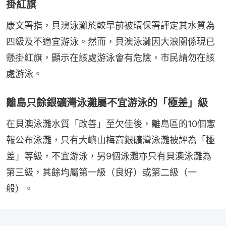
掛紅旗
康文署指，貝澳泳灘於較早前被環保署評定其水質為
四級及不適宜游泳。然而，貝澳泳灘因大浪關係現已
懸掛紅旗，顯示在該處游泳會有危險，市民請勿在該
處游泳。
離島只餘銀礦灣泳灘屬不宜游泳的「極差」級
在貝澳泳灘水質「改善」至欠佳後，離島區的10個憲
報公布泳灘，只有大嶼山梅窩銀礦灣泳灘被評為「極
差」等級，不宜游泳，另9個泳灘亦只有貝澳泳灘為
第三級，其餘均屬第一級（良好）或第二級（一
般）。