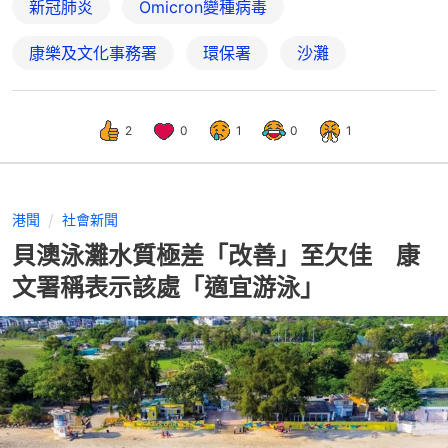
新冠肺炎
Omicron變種病毒
康樂及文化事務署
環保署
沙灘
2
0
1
0
1
港聞
社會新聞
貝澳泳灘水質極差「改善」至欠佳 康
文署稱表示該處「適宜游泳」