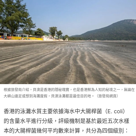
根據旅發局介紹，貝澳是香港的隱秘瑰寶，也是香港鮮為人知的秘境之一，無論在
大嶼山遠足或想到海灘度假，貝澳泳灘都是最佳目的地。（旅發局網頁）
香港的泳灘水質主要依據海水中大腸桿菌（E. coli）
的含量水平進行分級，評級機制是基於最近五次水樣
本的大腸桿菌幾何平均數來計算，共分為四個級別：