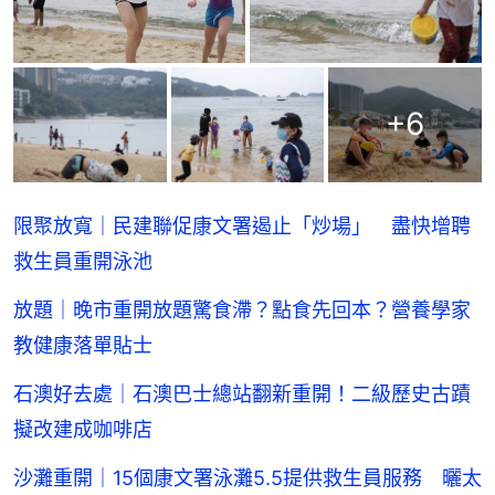
+
6
限聚放寬｜民建聯促康文署遏止「炒場」 盡快增聘
救生員重開泳池
放題｜晚市重開放題驚食滯？點食先回本？營養學家
教健康落單貼士
石澳好去處｜石澳巴士總站翻新重開！二級歷史古蹟
擬改建成咖啡店
沙灘重開｜15個康文署泳灘5.5提供救生員服務 曬太