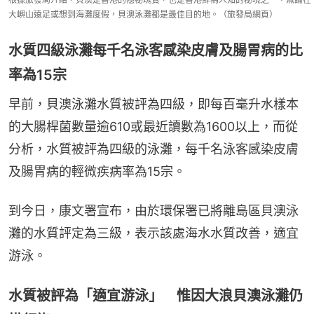
大嶼山遠足或想到海灘度假，貝澳泳灘都是最佳目的地。（旅發局網頁）
水質四級泳灘每千名泳客感染皮膚及腸胃病的比
率為15宗
早前，貝澳泳灘水質被評為四級，即每百毫升水樣本
的大腸桿菌數量逾610或最近讀數為1600以上，而從
分析，水質被評為四級的泳灘，每千名泳客感染皮膚
及腸胃病的輕微疾病率為15宗。
到今日，康文署宣布，由於環保署已將離島區貝澳泳
灘的水質評定為三級，表示該處海水水質改善，適宜
游泳。
水質被評為「適宜游泳」 惟因大浪貝澳泳灘仍