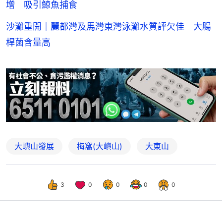
增 吸引鯨魚捕食
沙灘重開｜麗都灣及馬灣東灣泳灘水質評欠佳 大腸
桿菌含量高
大嶼山發展
梅窩(大嶼山)
大東山
3
0
0
0
0