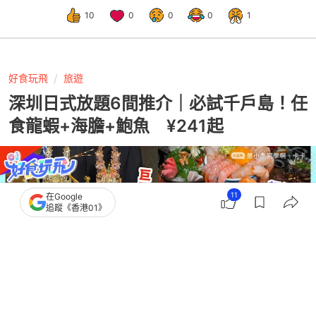
10
0
0
0
1
好食玩飛
旅遊
深圳日式放題6間推介｜必試千戶島！任
食龍蝦+海膽+鮑魚 ¥241起
11
在Google
追蹤《香港01》