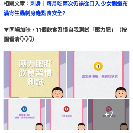
相關文章：
刺身｜每月吃兩次仍禍從口入 少女腸道布
滿寄生蟲刺身應點食安全?
▼同場加映，11個飲食習慣自我測試「壓力肥」（按
圖看清👇👇👇）
+
7