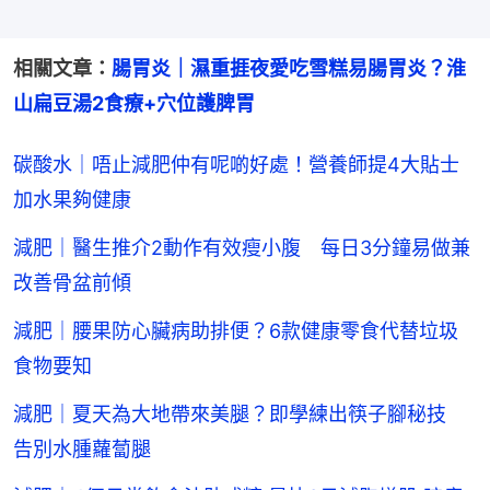
相關文章：
腸胃炎｜濕重捱夜愛吃雪糕易腸胃炎？淮
山扁豆湯2食療+穴位護脾胃
碳酸水｜唔止減肥仲有呢啲好處！營養師提4大貼士
加水果夠健康
減肥｜醫生推介2動作有效瘦小腹 每日3分鐘易做兼
改善骨盆前傾
減肥｜腰果防心臟病助排便？6款健康零食代替垃圾
食物要知
減肥｜夏天為大地帶來美腿？即學練出筷子腳秘技
告別水腫蘿蔔腿