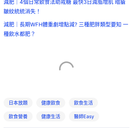
減肥｜4個日常飲食法助戒糖 最快3日減脂增肌 暗瘡
皺紋統統消失！
減肥｜長期WFH體重劇增點減? 三種肥胖類型要知 一
種飲水都肥？
日本放題
健康飲食
飲食生活
飲食營養
健康生活
醫師Easy