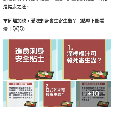
是健康之選。
▼同場加映，愛吃刺身會生寄生蟲？（點擊下圖看
清！👇👇👇）
+
10