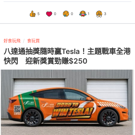
5
0
0
1
3
好食玩飛
食玩買
八達通抽獎隨時贏Tesla！主題戰車全港
快閃 迎新獎賞勁賺$250