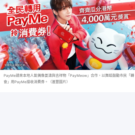
PayMe請來本地人氣偶像姜濤與吉祥物「PayMeow」合作，以舞蹈鼓勵市民「轉
會」用PayMe接收消費券。（滙豐圖片）