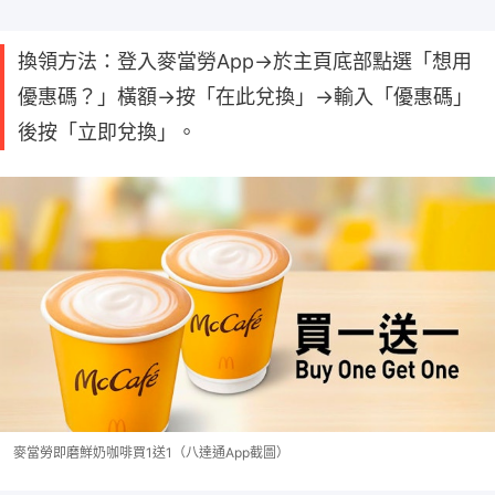
換領方法：登入麥當勞App→於主頁底部點選「想用
優惠碼？」橫額→按「在此兌換」→輸入「優惠碼」
後按「立即兌換」。
麥當勞即磨鮮奶咖啡買1送1（八達通App截圖）