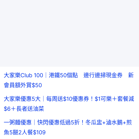
大家樂Club 100｜港鐵50個點 邊行邊掃現金券 新
會員額外賞$50
大家樂優惠5大｜每周送$10優惠券！$1可樂＋套餐減
$6＋長者送油菜
一粥麵優惠｜快閃優惠低過5折！冬瓜盅+滷水鵝+煎
魚5餸2人餐$109