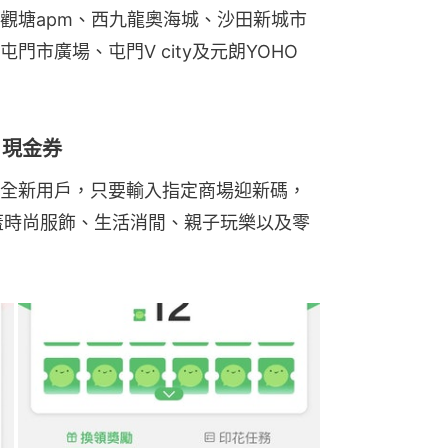
觀塘apm、西九龍奧海城、沙田新城市
市廣場、屯門V city及元朗YOHO 
戶現金券
y HK全新用戶，只要輸入指定商場迎新碼，
蓋時尚服飾、生活消閒、親子玩樂以及零