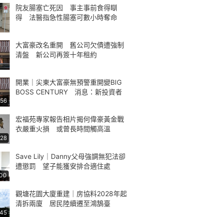
院友腸塞亡死因 事主事前食得瞓
得 法醫指急性腸塞可數小時奪命
大富豪改名重開 舊公司欠債遭強制
清盤 新公司再簽十年租約
開業｜尖東大富豪無預警重開變BIG
BOSS CENTURY 消息：新投資者
:56
宏福苑專家報告相片揭何偉豪黃金戰
衣嚴重火損 或曾長時間觸高溫
:28
Save Lily｜Danny父母強調無犯法卻
遭懲罰 望子能獲安排合適住處
:00
觀塘花園大廈重建｜房協料2028年起
清拆兩廈 居民陸續遷至鴻鵠臺
:45