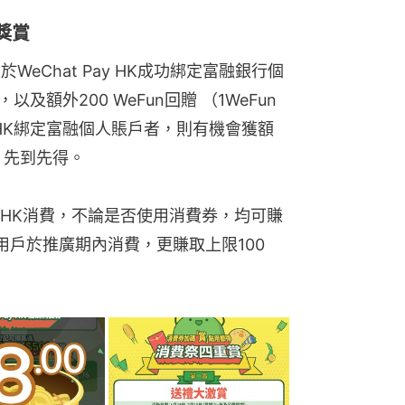
獎賞
WeChat Pay HK成功綁定富融銀行個
及額外200 WeFun回贈 （1WeFun
y HK綁定富融個人賬戶者，則有機會獲額
，先到先得。
ay HK消費，不論是否使用消費券，均可賺
用戶於推廣期內消費，更賺取上限100 