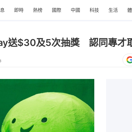
息
即時
熱榜
國際
中國
科技
生活
體
 Pay送$30及5次抽獎 認同專
3