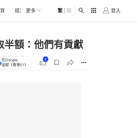
育
經濟
更多
01深圳
繁
觀點
|
简
健康
好食玩飛
登入
女
才取半額：他們有貢獻
8
在Google
追蹤《香港01》