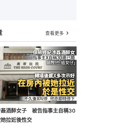
章
查看更多
姦酒醉女子 被告指事主自稱30
被她拉近後性交