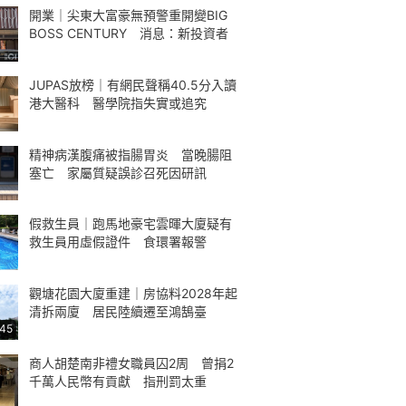
開業｜尖東大富豪無預警重開變BIG
BOSS CENTURY 消息：新投資者
JUPAS放榜｜有網民聲稱40.5分入讀
港大醫科 醫學院指失實或追究
精神病漢腹痛被指腸胃炎 當晚腸阻
塞亡 家屬質疑誤診召死因研訊
假救生員｜跑馬地豪宅雲暉大廈疑有
救生員用虛假證件 食環署報警
觀塘花園大廈重建｜房協料2028年起
清拆兩廈 居民陸續遷至鴻鵠臺
:45
商人胡楚南非禮女職員囚2周 曾捐2
千萬人民幣有貢獻 指刑罰太重