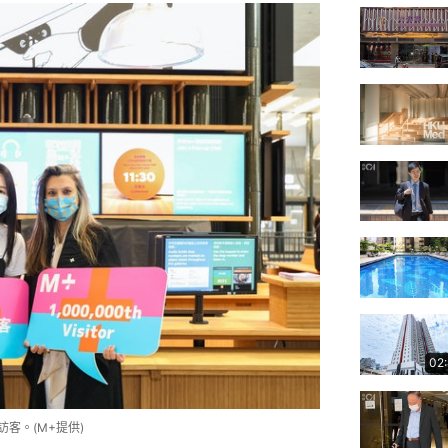
02
訪客。(M+提供)