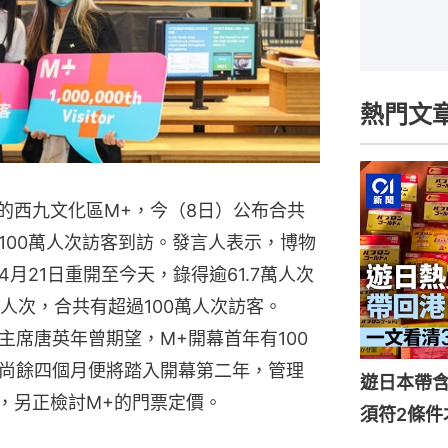
熱門文
的西九文化區M+，今（8日）公布合共
100萬人次訪客到訪。發言人表示，博物
月21日重開至今天，錄得逾61.7萬人次
觀人次，合共有超過100萬人次訪客。
主席唐英年曾期望，M+開幕首年有100
尚餘四個月便將踏入開幕第二年，管理
遊日本帶
費，另正檢討M+的門票定價。
須符2條件