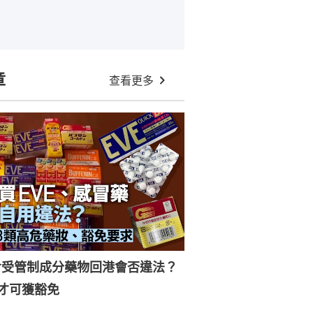
章
查看更多
含受管制成分藥物回港會否違法？
才可獲豁免