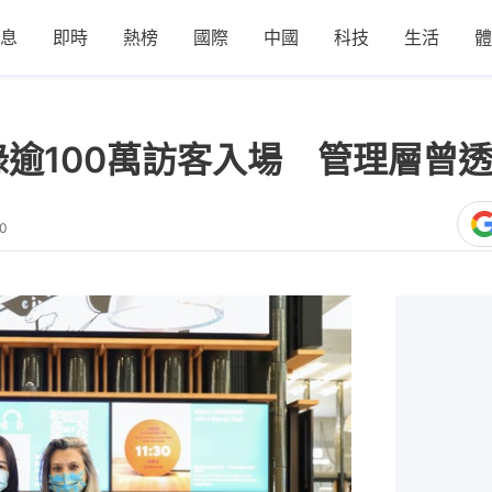
息
即時
熱榜
國際
中國
科技
生活
體
錄逾100萬訪客入場 管理層曾透
50