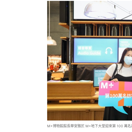
M+博物館館長華安雅於 M+地下大堂迎來第 100 萬名