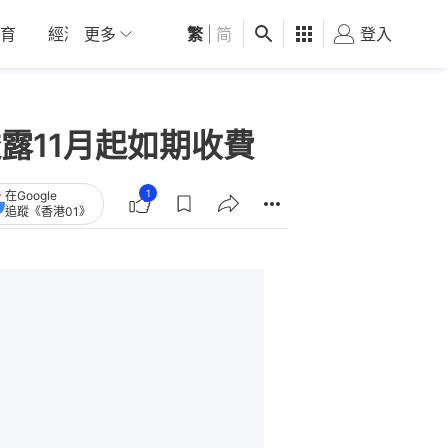
育
經濟
更多
01深圳
繁
觀點
|
简
健康
好食玩飛
登入
女
露11月起如期收費
1
在Google
追蹤《香港01》