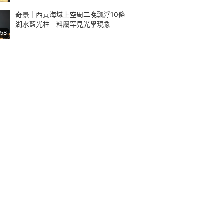
奇景｜西貢海域上空周二晚飄浮10條
湖水藍光柱 料屬罕見光學現象
:58