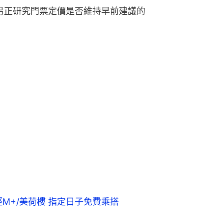
，另正研究門票定價是否維持早前建議的
M+/美荷樓 指定日子免費乘搭