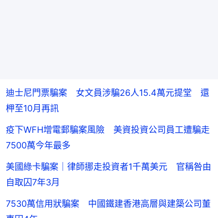
迪士尼門票騙案 女文員涉騙26人15.4萬元提堂 還
柙至10月再訊
疫下WFH增電郵騙案風險 美資投資公司員工遭騙走
7500萬今年最多
美國綠卡騙案｜律師挪走投資者1千萬美元 官稱咎由
自取囚7年3月
7530萬信用狀騙案 中國鐵建香港高層與建築公司董