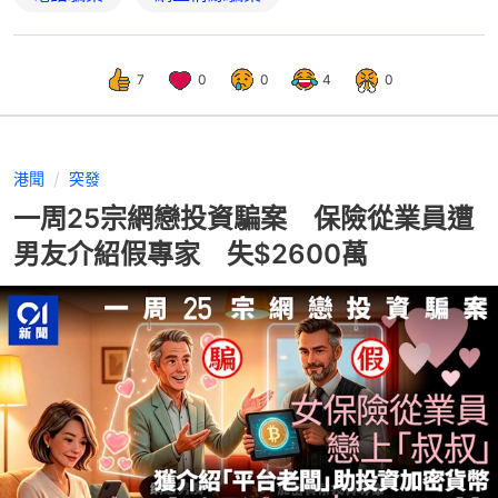
7
0
0
4
0
港聞
突發
一周25宗網戀投資騙案 保險從業員遭
男友介紹假專家 失$2600萬