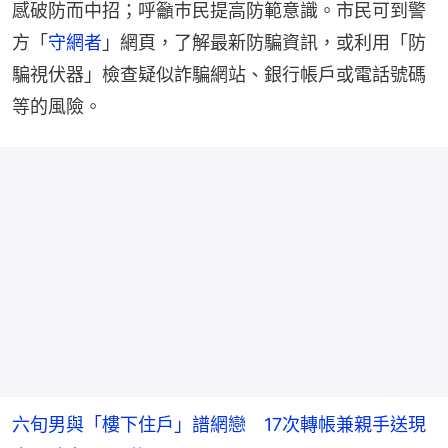
感破防而中招；呼籲巿民提高防範意識。市民可到警
方「
守網者
」網頁，了解最新防騙資訊，或利用「防
騙視伏器」檢查疑似詐騙網站、銀行帳戶或電話號碼
等的風險。
六旬男與「樓下住戶」譜網戀 17次轉帳兼親手送現