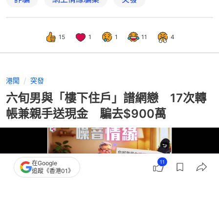
15
1
1
11
4
港聞
突發
六旬男與「樓下住戶」譜網戀 17次轉
帳兼親手送現金 騙去$900萬
11
在Google
追蹤《香港01》