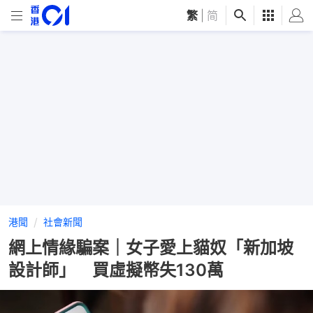
繁
|
简
港聞
社會新聞
網上情緣騙案｜女子愛上貓奴「新加坡
設計師」 買虛擬幣失130萬