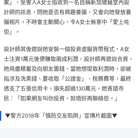
案」，受害人A女士指收到一名自稱新加坡籍室內設
計師的訊息，問她是否有興趣養貓，又會向她發放養
貓相片，不時會主動關心，令A女士無意中「愛上咗
佢」。
設計師其後遊說她安裝一個投資虛擬貨幣程式，A女
士注資1萬元後便賺取兩成利潤，設計師再遊說合資，
她用盡積蓄及向朋友籌錢，當她想提取利潤時，卻被
指涉及洗黑錢、要收取「公證金」、稅務費等，最終
透支了五張信用卡，損失超過130萬元，她寄語市
民：「如果網友叫你投資，就唔好再聯絡佢。」
▼警方2018年「慎防交友陷阱」宣傳片截圖▼