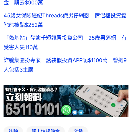
金 騙去$900萬
45歲女保險經紀Threads識男仔網戀 情侶檔投資鬆
弛熊被騙$252萬
「偽基站」發逾千短訊冒投資公司 25歲男落網 有
受害人失110萬
詐騙集團扮專家 誘裝假投資APP呃$1100萬 警拘9
人包括3主腦
詐騙
網上情緣騙案
突發