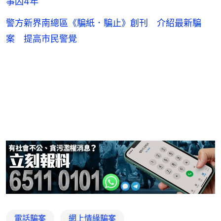
事囚4年
警方新界南總區《騙紙．騙止》創刊 介紹最新騙
案 提高市民警覺
電話騙案
網上情緣騙案